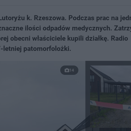
Lutoryżu k. Rzeszowa. Podczas prac na jedn
z znaczne ilości odpadów medycznych. Zatr
rej obecni właściciele kupili działkę. Radio
letniej patomorfolożki.
14