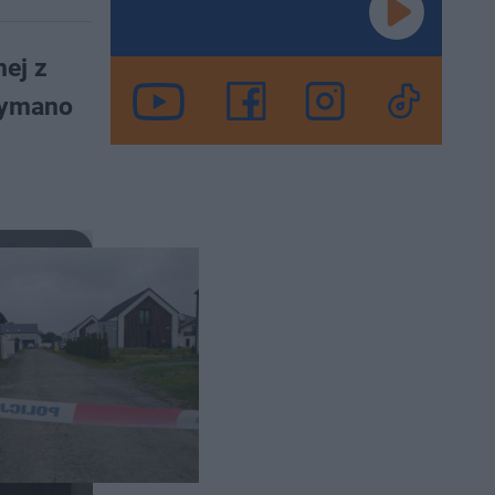
ej z
zymano