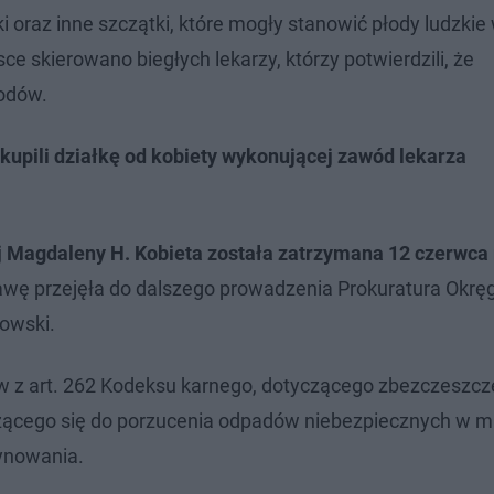
 oraz inne szczątki, które mogły stanowić płody ludzkie
ce skierowano biegłych lekarzy, którzy potwierdzili, że
łodów.
kupili działkę od kobiety wykonującej zawód lekarza
ej Magdaleny H. Kobieta została zatrzymana 12 czerwca
wę przejęła do dalszego prowadzenia Prokuratura Okr
nowski.
 z art. 262 Kodeksu karnego, dotyczącego zbezczeszcz
szącego się do porzucenia odpadów niebezpiecznych w m
ynowania.