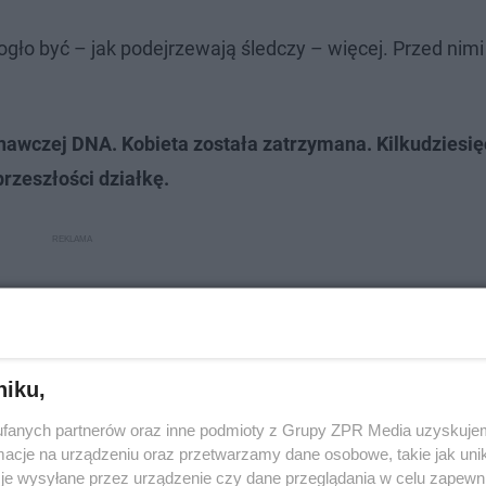
gło być – jak podejrzewają śledczy – więcej. Przed nim
awczej DNA. Kobieta została zatrzymana. Kilkudziesię
przeszłości działkę.
niku,
fanych partnerów oraz inne podmioty z Grupy ZPR Media uzyskujem
cje na urządzeniu oraz przetwarzamy dane osobowe, takie jak unika
je wysyłane przez urządzenie czy dane przeglądania w celu zapewn