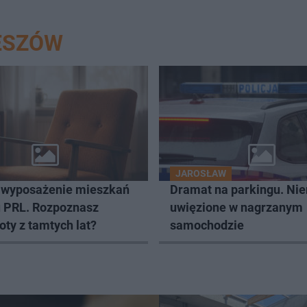
ESZÓW
JAROSŁAW
 wyposażenie mieszkań
Dramat na parkingu. Ni
u PRL. Rozpoznasz
uwięzione w nagrzanym
ty z tamtych lat?
samochodzie