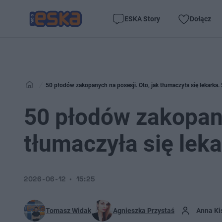
ESKA Story
Dołącz
50 płodów zakopanych na posesji. Oto, jak tłumaczyła się lekarka.
50 płodów zakopany
tłumaczyła się lek
2026-06-12
15:25
Tomasz Widak
Agnieszka Przystaś
Anna Ki