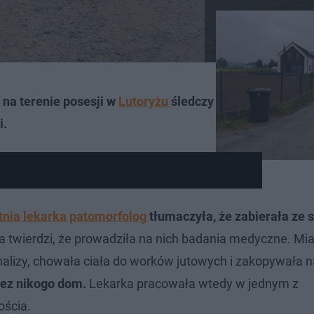
- na terenie posesji w
Lutoryżu
śledczy znaleźli szczątki
i.
tnia lekarka patomorfolog
tłumaczyła, że zabierała ze s
a twierdzi, że prowadziła na nich badania medyczne. Mia
lizy, chowała ciała do worków jutowych i zakopywała n
zez nikogo dom.
Lekarka pracowała wtedy w jednym z
ościa.