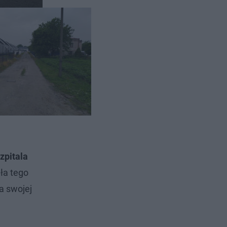
 około 50-
zpitala
ła tego
a swojej