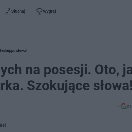
Słuchaj
Wygraj
 Szokujące słowa!
ch na posesji. Oto, j
arka. Szokujące słowa
Do
siel