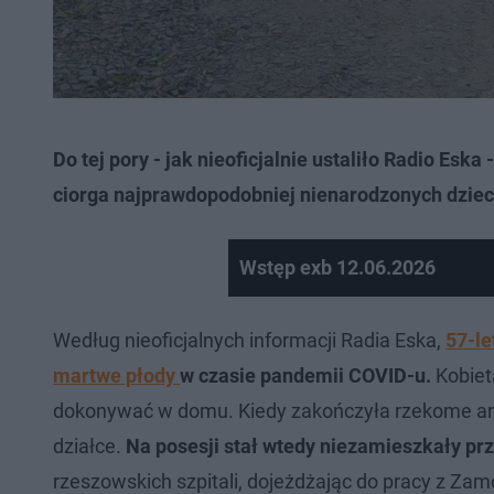
Do tej pory - jak nieoficjalnie ustaliło Radio Eska 
ciorga najprawdopodobniej nienarodzonych dziec
Wstęp exb 12.06.2026
Według nieoficjalnych informacji Radia Eska,
57-le
martwe płody
w czasie pandemii COVID-u.
Kobiet
dokonywać w domu. Kiedy zakończyła rzekome ana
działce.
Na posesji stał wtedy niezamieszkały pr
rzeszowskich szpitali, dojeżdżając do pracy z Zam