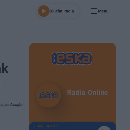
Słuchaj radia
Menu
ak
!
Radio Online
daj do Google
TERAZ GRAMY