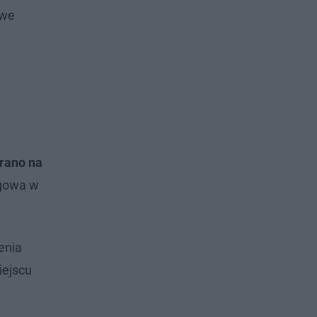
 we
 rano na
ęgowa w
enia
iejscu