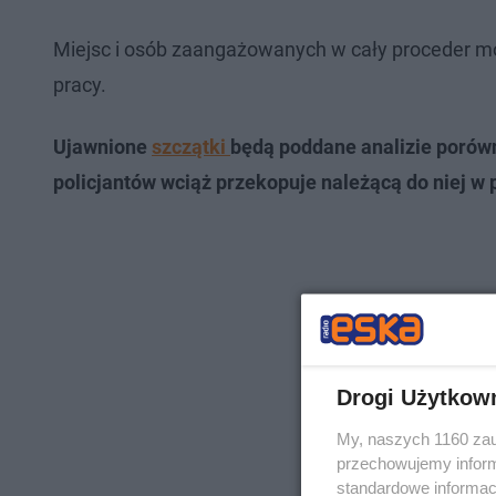
Miejsc i osób zaangażowanych w cały proceder mo
pracy.
Ujawnione
szczątki
będą poddane analizie porówn
policjantów wciąż przekopuje należącą do niej w 
Drogi Użytkow
My, naszych 1160 zau
przechowujemy informa
standardowe informac