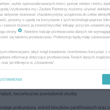
klam, wybór spersonalizowanych treści, pomiar reklam i treści, bad
 zgodą Użytkownika my i Zaufani Partnerzy możemy używać dokład
az aktywnie skanować charakterystykę urządzenia do celów identyfi
ść, prosimy o zgodę na korzystanie z tych technologii poprzez klikn
- prace potrwają do przyszłego tygodnia. Postępowanie
a i zawsze możesz ją zmienić/wycofać klikając przycisk ustawień pr
rzucenia odpadów niebezpiecznych w miejscu nieprzezn
ogu strony
. Niektóre rodzaje przetwarzania danych nie wymagaj
iwić się takiemu przetwarzaniu. Preferencje będą miały zastosowanie
szymi informacjami, abyś mógł świadomie i komfortowo korzystać z
gółowe informacje dotyczące przetwarzania Twoich danych znajdzi
s
oraz po kliknięciu w „Ustawienia”.
doszło podczas przeprowadzanych prac ziemnych na jed
USTAWIENIA
ątki oraz oraz przedmioty przypominające odpady
nabyli, niezwłocznie powiadomili służby.
podaje prokuratura, wśród bloczków parafinowych oraz s