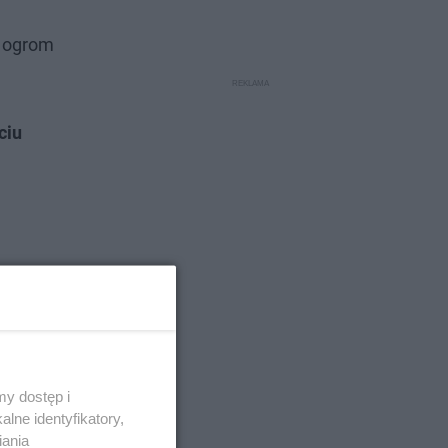
i ogrom
ciu
y dostęp i
lne identyfikatory,
iania