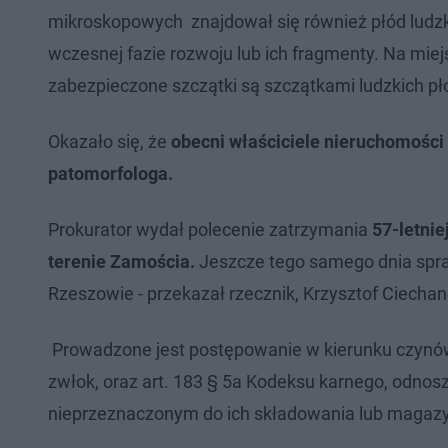
mikroskopowych znajdował się również płód ludzki
wczesnej fazie rozwoju lub ich fragmenty. Na miejs
zabezpieczone szczątki są szczątkami ludzkich p
Okazało się, że
obecni właściciele nieruchomości 
patomorfologa.
Prokurator wydał polecenie zatrzymania
57-letni
terenie Zamościa.
Jeszcze tego samego dnia spra
Rzeszowie - przekazał rzecznik, Krzysztof Ciecha
Prowadzone jest postępowanie w kierunku czynów
zwłok, oraz art. 183 § 5a Kodeksu karnego, odno
nieprzeznaczonym do ich składowania lub magaz