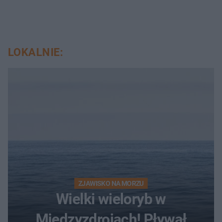
LOKALNIE:
ZJAWISKO NA MORZU
Wielki wieloryb w
Międzyzdrojach! Pływał