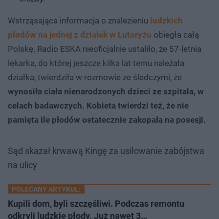
Wstrząsająca informacja o znalezieniu
ludzkich
płodów na jednej z działek w Lutoryżu
obiegła całą
Polskę. Radio ESKA nieoficjalnie ustaliło, że 57-letnia
lekarka, do której jeszcze kilka lat temu należała
działka, twierdziła w rozmowie ze śledczymi, że
wynosiła ciała nienarodzonych dzieci ze szpitala, w
celach badawczych. Kobieta twierdzi też, że nie
pamięta ile płodów ostatecznie zakopała na posesji.
Sąd skazał krwawą Kingę za usiłowanie zabójstwa
na ulicy
POLECANY ARTYKUŁ:
Kupili dom, byli szczęśliwi. Podczas remontu
odkryli ludzkie płody. Już nawet 3…