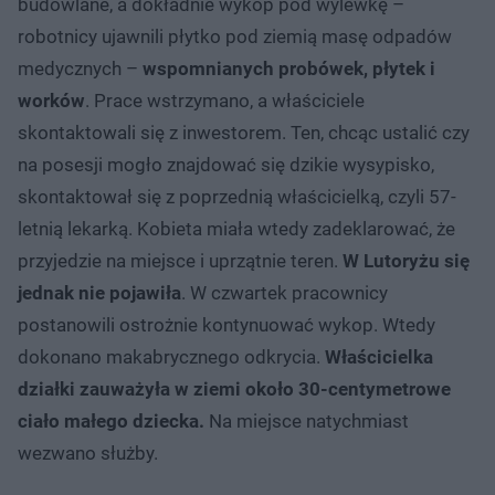
budowlane, a dokładnie wykop pod wylewkę –
robotnicy ujawnili płytko pod ziemią masę odpadów
medycznych –
wspomnianych probówek, płytek i
worków
. Prace wstrzymano, a właściciele
skontaktowali się z inwestorem. Ten, chcąc ustalić czy
na posesji mogło znajdować się dzikie wysypisko,
skontaktował się z poprzednią właścicielką, czyli 57-
letnią lekarką. Kobieta miała wtedy zadeklarować, że
przyjedzie na miejsce i uprzątnie teren.
W Lutoryżu się
jednak nie pojawiła
. W czwartek pracownicy
postanowili ostrożnie kontynuować wykop. Wtedy
dokonano makabrycznego odkrycia.
Właścicielka
działki zauważyła w ziemi około 30-centymetrowe
ciało małego dziecka.
Na miejsce natychmiast
wezwano służby.