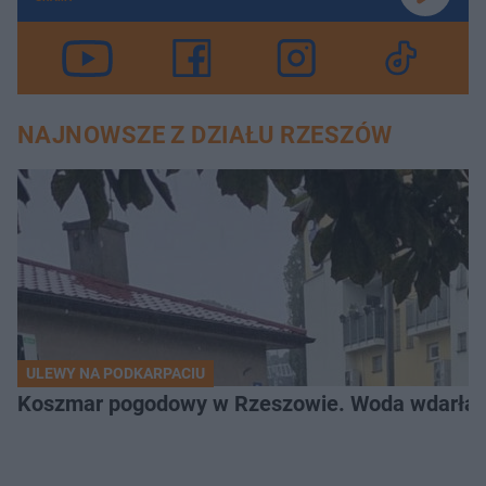
NAJNOWSZE Z DZIAŁU RZESZÓW
ULEWY NA PODKARPACIU
Koszmar pogodowy w Rzeszowie. Woda wdarła si