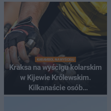
dramatycznej akcji
KARAMBOL NA WYŚCIGU
Kraksa na wyścigu kolarskim
w Kijewie Królewskim.
Kilkanaście osób
poszkodowanych, lądował
śmigłowiec LPR