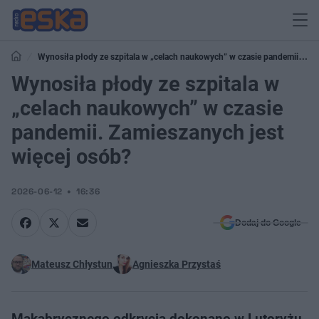
Wynosiła płody ze szpitala w „celach naukowych” w czasie pandemii.
Zamieszanych jest więcej osób?
Wynosiła płody ze szpitala w
„celach naukowych” w czasie
pandemii. Zamieszanych jest
więcej osób?
2026-06-12
16:36
Dodaj do Google
Mateusz Chłystun
Agnieszka Przystaś
Makabrycznego odkrycia dokonano w Lutoryżu