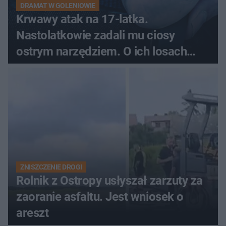
DRAMAT W GOLENIOWIE
Krwawy atak na 17-latka.
Nastolatkowie zadali mu ciosy
ostrym narzędziem. O ich losach
zdecyduje sąd rodzinny
ZNISZCZENIE DROGI
Rolnik z Ostropy usłyszał zarzuty za
zaoranie asfaltu. Jest wniosek o
areszt