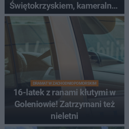
Świętokrzyskiem, kameralny i
bez tłumów
DRAMAT W ZACHODNIOPOMORSKIM
16-latek z ranami kłutymi w
Goleniowie! Zatrzymani też
nieletni