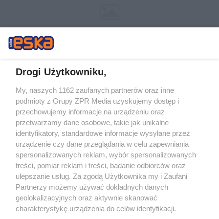
Drogi Użytkowniku,
My, naszych 1162 zaufanych partnerów oraz inne
Żaden utwór zamieszczony w serwisie nie może być powielany i
podmioty z Grupy ZPR Media uzyskujemy dostęp i
rozpowszechniany lub dalej rozpowszechniany w jakikolwiek sposób (w
tym także elektroniczny lub mechaniczny) na jakimkolwiek polu
przechowujemy informacje na urządzeniu oraz
eksploatacji w jakiejkolwiek formie, włącznie z umieszczaniem w
przetwarzamy dane osobowe, takie jak unikalne
Internecie bez pisemnej zgody właściciela praw. Jakiekolwiek użycie lub
identyfikatory, standardowe informacje wysyłane przez
wykorzystanie utworów w całości lub w części z naruszeniem prawa,
tzn. bez właściwej zgody, jest zabronione pod groźbą kary i może być
urządzenie czy dane przeglądania w celu zapewniania
ścigane prawnie.
spersonalizowanych reklam, wybór spersonalizowanych
treści, pomiar reklam i treści, badanie odbiorców oraz
ulepszanie usług. Za zgodą Użytkownika my i Zaufani
Partnerzy możemy używać dokładnych danych
geolokalizacyjnych oraz aktywnie skanować
charakterystykę urządzenia do celów identyfikacji.