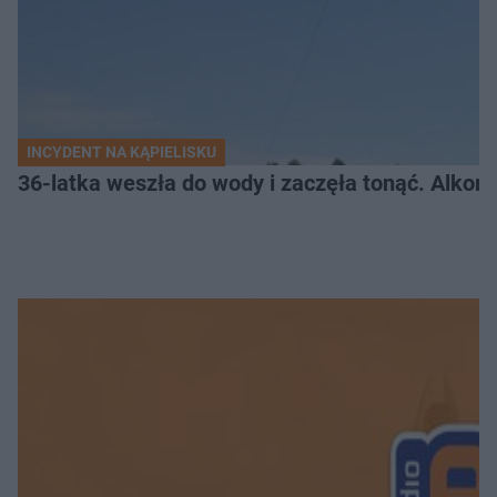
INCYDENT NA KĄPIELISKU
36-latka weszła do wody i zaczęła tonąć. Alkom