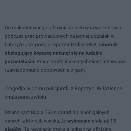
Do makabrycznego odkrycia doszło w czwartek rano
podczas prac prowadzonych na jednej z działek w
Lutoryżu. Jak podaje reporter Radia ESKA,
robotnik
obsługujący koparkę natknął się na ludzkie
pozostałości
. Prace na działce natychmiast przerwano
i zawiadomiono odpowiednie organy.
Tragedia w domu policjantki z Ropczyc. W łazience
znaleziono zwłoki
Dziennikarz Radia ESKA dotarł do nieoficjalnych
danych, z których wynika, że
wykopano ciała aż 13
płodów
. Te rewelacje czekają jednak na oficjalne