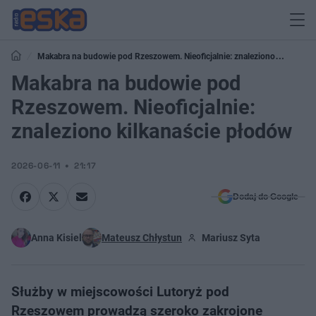
Makabra na budowie pod Rzeszowem. Nieoficjalnie: znaleziono
kilkanaście płodów
Makabra na budowie pod
Rzeszowem. Nieoficjalnie:
znaleziono kilkanaście płodów
2026-06-11
21:17
Dodaj do Google
Anna Kisiel
Mateusz Chłystun
Mariusz Syta
Służby w miejscowości Lutoryż pod
Rzeszowem prowadzą szeroko zakrojone