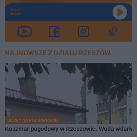
TERAZ
GRAMY
NAJNOWSZE Z DZIAŁU RZESZÓW
ULEWY NA PODKARPACIU
Koszmar pogodowy w Rzeszowie. Woda wdarła si