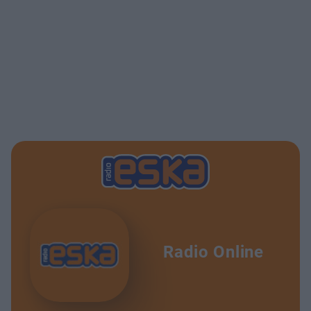
Adwokat diabła? PĘTLA ZBRODNI
1:05:01
Pedofilia i zoofilia w rodzinie L. z Kłodzka. PĘTLA ZBRODNI
54:18
Byłem w piekle kongijskiego więzienia. PĘTLA ZBRODNI
50:39
Narastający problem KOBIETOBÓJSTWA w Polsce. PĘTLA ZBRODNI
50:24
Kto zabił Andrzeja Leppera? PĘTLA ZBRODNI
1:16:07
Zaginięcie Emanueli Orlandi, jakie tajemnice skrywa Watykan. PĘTLA ZBRODNI
43:35
Seks, bogactwo i władza filarami naszego świata? PĘTLA ZBRODNI
36:42
Radio Online