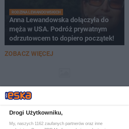
RODZINA LEWANDOWSKICH
Anna Lewandowska dołączyła do
męża w USA. Podróż prywatnym
odrzutowcem to dopiero początek!
ZOBACZ WIĘCEJ
Drogi Użytkowniku,
My, naszych 1162 zaufanych partnerów oraz inne