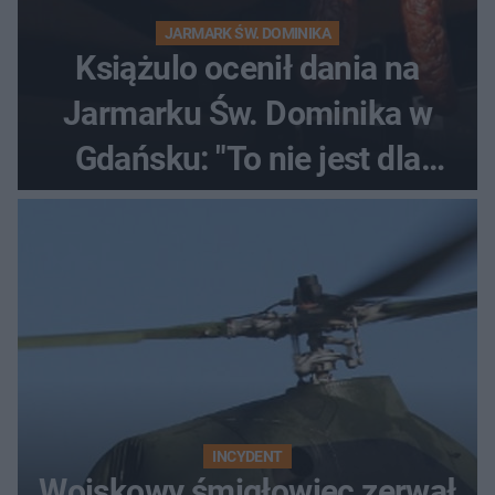
JARMARK ŚW. DOMINIKA
Książulo ocenił dania na
Jarmarku Św. Dominika w
Gdańsku: "To nie jest dla
Polaka"
INCYDENT
Wojskowy śmigłowiec zerwał