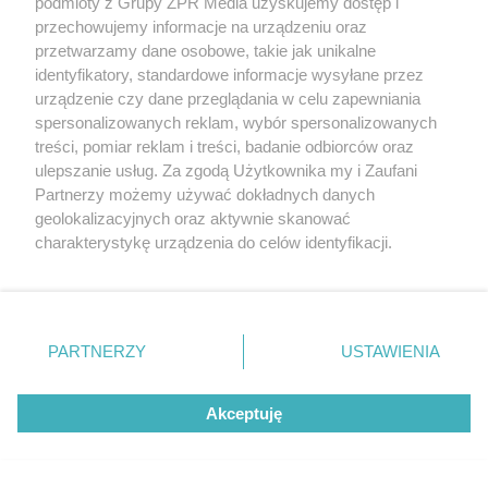
podmioty z Grupy ZPR Media uzyskujemy dostęp i
przechowujemy informacje na urządzeniu oraz
przetwarzamy dane osobowe, takie jak unikalne
identyfikatory, standardowe informacje wysyłane przez
urządzenie czy dane przeglądania w celu zapewniania
spersonalizowanych reklam, wybór spersonalizowanych
treści, pomiar reklam i treści, badanie odbiorców oraz
ulepszanie usług. Za zgodą Użytkownika my i Zaufani
Partnerzy możemy używać dokładnych danych
geolokalizacyjnych oraz aktywnie skanować
charakterystykę urządzenia do celów identyfikacji.
Ponieważ cenimy Twoją prywatność, prosimy o zgodę na
korzystanie z tych technologii poprzez kliknięcie
„Akceptuję”. Zgoda jest dobrowolna i zawsze możesz ją
zmienić/wycofać klikając przycisk ustawień prywatności
Żaden utwór zamieszczony w serwisie nie może być powielany i
PARTNERZY
USTAWIENIA
rozpowszechniany lub dalej rozpowszechniany w jakikolwiek sposób (w
znajdujący się w lewym dolnym rogu strony
. Niektóre
tym także elektroniczny lub mechaniczny) na jakimkolwiek polu
rodzaje przetwarzania danych nie wymagają zgody
eksploatacji w jakiejkolwiek formie, włącznie z umieszczaniem w
Akceptuję
użytkownika, ale masz prawo sprzeciwić się takiemu
Internecie bez pisemnej zgody właściciela praw. Jakiekolwiek użycie lub
wykorzystanie utworów w całości lub w części z naruszeniem prawa,
przetwarzaniu. Preferencje będą miały zastosowanie tylko
tzn. bez właściwej zgody, jest zabronione pod groźbą kary i może być
na tej witrynie.
ścigane prawnie.