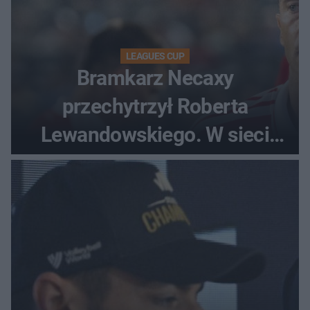
LEAGUES CUP
Bramkarz Necaxy
przechytrzył Roberta
Lewandowskiego. W sieci
krąży wideo z tego pojedynku