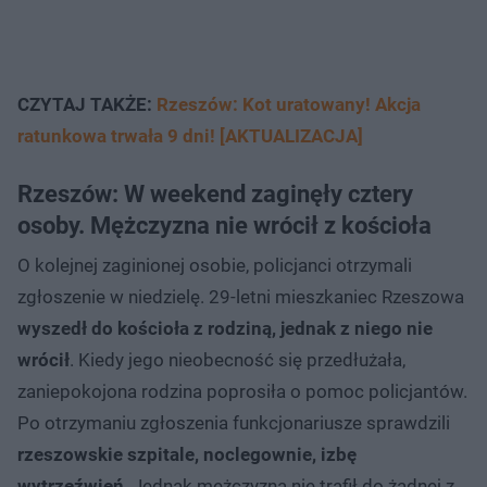
CZYTAJ TAKŻE:
Rzeszów: Kot uratowany! Akcja
ratunkowa trwała 9 dni! [AKTUALIZACJA]
Rzeszów: W weekend zaginęły cztery
osoby. Mężczyzna nie wrócił z kościoła
O kolejnej zaginionej osobie, policjanci otrzymali
zgłoszenie w niedzielę. 29-letni mieszkaniec Rzeszowa
wyszedł do kościoła z rodziną, jednak z niego nie
wrócił
. Kiedy jego nieobecność się przedłużała,
zaniepokojona rodzina poprosiła o pomoc policjantów.
Po otrzymaniu zgłoszenia funkcjonariusze sprawdzili
rzeszowskie szpitale, noclegownie, izbę
wytrzeźwień
. Jednak mężczyzna nie trafił do żadnej z