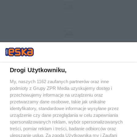
Drogi Użytkowniku,
My, naszych 1162 zaufanych partnerów oraz inne
Żaden utwór zamieszczony w serwisie nie może być powielany i
podmioty z Grupy ZPR Media uzyskujemy dostęp i
rozpowszechniany lub dalej rozpowszechniany w jakikolwiek sposób (w
tym także elektroniczny lub mechaniczny) na jakimkolwiek polu
przechowujemy informacje na urządzeniu oraz
eksploatacji w jakiejkolwiek formie, włącznie z umieszczaniem w
przetwarzamy dane osobowe, takie jak unikalne
Internecie bez pisemnej zgody właściciela praw. Jakiekolwiek użycie lub
identyfikatory, standardowe informacje wysyłane przez
wykorzystanie utworów w całości lub w części z naruszeniem prawa,
tzn. bez właściwej zgody, jest zabronione pod groźbą kary i może być
urządzenie czy dane przeglądania w celu zapewniania
ścigane prawnie.
spersonalizowanych reklam, wybór spersonalizowanych
treści, pomiar reklam i treści, badanie odbiorców oraz
ulepszanie usług. Za zgodą Użytkownika my i Zaufani