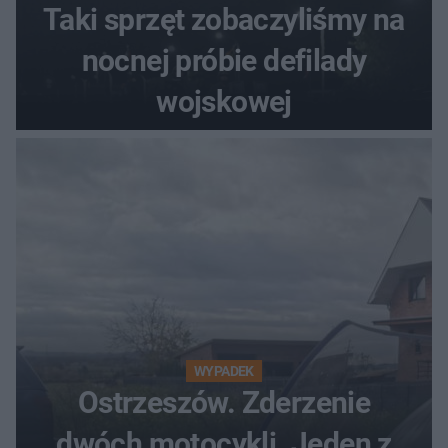
Taki sprzęt zobaczyliśmy na
nocnej próbie defilady
wojskowej
WYPADEK
Ostrzeszów. Zderzenie
dwóch motocykli. Jeden z