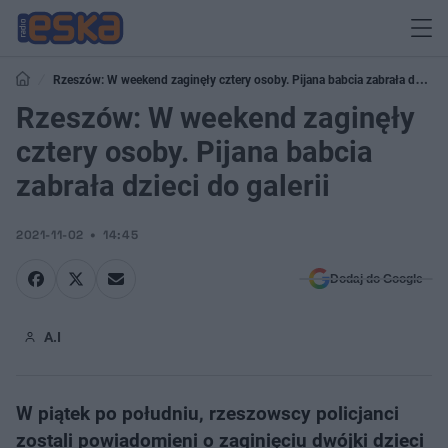
Rzeszów: W weekend zaginęły cztery osoby. Pijana babcia zabrała dzieci
do galerii
Rzeszów: W weekend zaginęły
cztery osoby. Pijana babcia
zabrała dzieci do galerii
2021-11-02
14:45
Dodaj do Google
A.I
W piątek po południu, rzeszowscy policjanci
zostali powiadomieni o zaginięciu dwójki dzieci