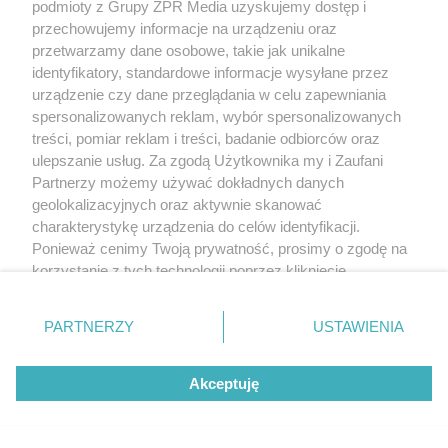
podmioty z Grupy ZPR Media uzyskujemy dostęp i
przechowujemy informacje na urządzeniu oraz
przetwarzamy dane osobowe, takie jak unikalne
identyfikatory, standardowe informacje wysyłane przez
urządzenie czy dane przeglądania w celu zapewniania
spersonalizowanych reklam, wybór spersonalizowanych
treści, pomiar reklam i treści, badanie odbiorców oraz
ulepszanie usług. Za zgodą Użytkownika my i Zaufani
Partnerzy możemy używać dokładnych danych
geolokalizacyjnych oraz aktywnie skanować
charakterystykę urządzenia do celów identyfikacji.
Ponieważ cenimy Twoją prywatność, prosimy o zgodę na
korzystanie z tych technologii poprzez kliknięcie
„Akceptuję”. Zgoda jest dobrowolna i zawsze możesz ją
zmienić/wycofać klikając przycisk ustawień prywatności
PARTNERZY
USTAWIENIA
znajdujący się w lewym dolnym rogu strony
. Niektóre
rodzaje przetwarzania danych nie wymagają zgody
Akceptuję
użytkownika, ale masz prawo sprzeciwić się takiemu
przetwarzaniu. Preferencje będą miały zastosowanie tylko
na tej witrynie.