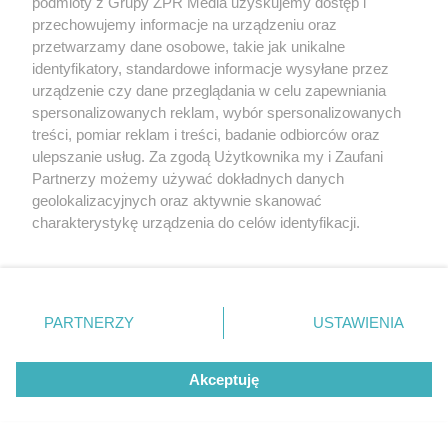
podmioty z Grupy ZPR Media uzyskujemy dostęp i
rozpowszechniany lub dalej rozpowszechniany w jakikolwiek sposób (w
tym także elektroniczny lub mechaniczny) na jakimkolwiek polu
przechowujemy informacje na urządzeniu oraz
eksploatacji w jakiejkolwiek formie, włącznie z umieszczaniem w
przetwarzamy dane osobowe, takie jak unikalne
Internecie bez pisemnej zgody właściciela praw. Jakiekolwiek użycie lub
identyfikatory, standardowe informacje wysyłane przez
wykorzystanie utworów w całości lub w części z naruszeniem prawa,
tzn. bez właściwej zgody, jest zabronione pod groźbą kary i może być
urządzenie czy dane przeglądania w celu zapewniania
ścigane prawnie.
spersonalizowanych reklam, wybór spersonalizowanych
treści, pomiar reklam i treści, badanie odbiorców oraz
ulepszanie usług. Za zgodą Użytkownika my i Zaufani
Partnerzy możemy używać dokładnych danych
geolokalizacyjnych oraz aktywnie skanować
charakterystykę urządzenia do celów identyfikacji.
Ponieważ cenimy Twoją prywatność, prosimy o zgodę na
O nas
korzystanie z tych technologii poprzez kliknięcie
Informacje prawne
„Akceptuję”. Zgoda jest dobrowolna i zawsze możesz ją
zmienić/wycofać klikając przycisk ustawień prywatności
PARTNERZY
USTAWIENIA
Nasze serwisy
znajdujący się w lewym dolnym rogu strony
. Niektóre
rodzaje przetwarzania danych nie wymagają zgody
© 2026 Grupa ZPR Media
Akceptuję
użytkownika, ale masz prawo sprzeciwić się takiemu
przetwarzaniu. Preferencje będą miały zastosowanie tylko
na tej witrynie.