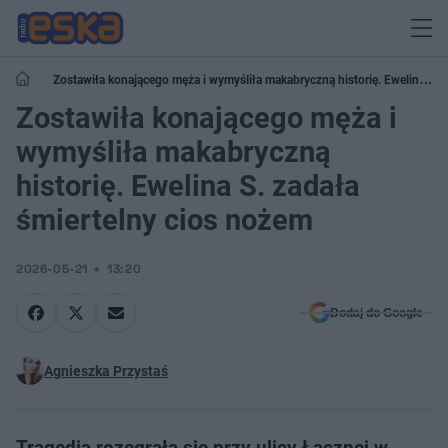
Zostawiła konającego męża i wymyśliła makabryczną historię. Ewelina S.
zadała śmiertelny cios nożem
Zostawiła konającego męża i
wymyśliła makabryczną
historię. Ewelina S. zadała
śmiertelny cios nożem
2026-05-21
13:20
Dodaj do Google
Agnieszka Przystaś
Tragedia rozegrała się przy ulicy Łącznej w