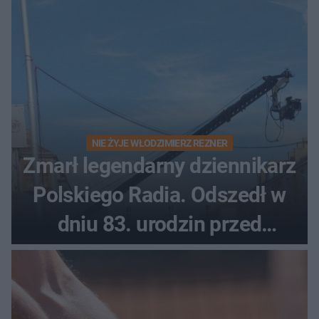
NIE ŻYJE WŁODZIMIERZ REZNER
Zmarł legendarny dziennikarz
Polskiego Radia. Odszedł w
dniu 83. urodzin przed
finałem Tour de Pologne