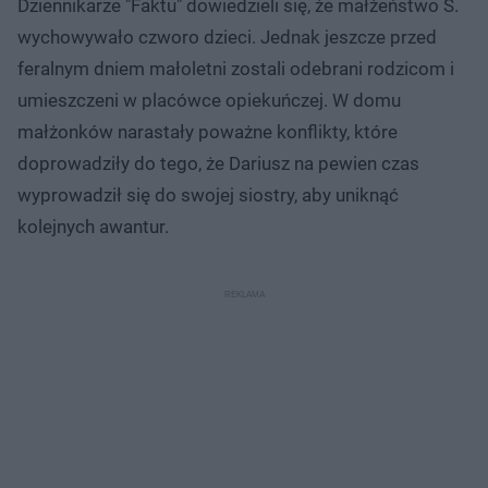
Dziennikarze "Faktu" dowiedzieli się, że małżeństwo S.
wychowywało czworo dzieci. Jednak jeszcze przed
feralnym dniem małoletni zostali odebrani rodzicom i
umieszczeni w placówce opiekuńczej. W domu
małżonków narastały poważne konflikty, które
doprowadziły do tego, że Dariusz na pewien czas
wyprowadził się do swojej siostry, aby uniknąć
kolejnych awantur.