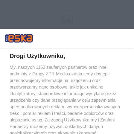
Drogi Użytkowniku,
My, naszych 1162 zaufanych partnerów oraz inne
Żaden utwór zamieszczony w serwisie nie może być powielany i
podmioty z Grupy ZPR Media uzyskujemy dostęp i
rozpowszechniany lub dalej rozpowszechniany w jakikolwiek sposób (w
tym także elektroniczny lub mechaniczny) na jakimkolwiek polu
przechowujemy informacje na urządzeniu oraz
eksploatacji w jakiejkolwiek formie, włącznie z umieszczaniem w
przetwarzamy dane osobowe, takie jak unikalne
Internecie bez pisemnej zgody właściciela praw. Jakiekolwiek użycie lub
identyfikatory, standardowe informacje wysyłane przez
wykorzystanie utworów w całości lub w części z naruszeniem prawa,
tzn. bez właściwej zgody, jest zabronione pod groźbą kary i może być
urządzenie czy dane przeglądania w celu zapewniania
ścigane prawnie.
spersonalizowanych reklam, wybór spersonalizowanych
treści, pomiar reklam i treści, badanie odbiorców oraz
ulepszanie usług. Za zgodą Użytkownika my i Zaufani
Partnerzy możemy używać dokładnych danych
geolokalizacyjnych oraz aktywnie skanować