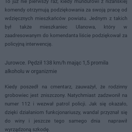
To już nie pierwszy raz, kiedy mundurowi z niżańskiej
komendy otrzymują podziękowania za swoją pracę od
wdzięcznych mieszkańców powiatu. Jednym z takich
był także mieszkaniec Ulanowa, który w
zaadresowanym do komendanta liście podziękował za
policyjną interwencję.
Jurowce. Pędził 138 km/h mając 1,5 promila
alkoholu w organizmie
Nie można odtworzyć wideo
Spróbuj ponownie
Kiedy poszedł na cmentarz, zauważył, że rodzinny
grobowiec jest zniszczony. Natychmiast zadzwonił na
numer 112 i wezwał patrol policji. Jak się okazało,
dzięki działaniom funkcjonariuszy, wandal przyznał się
do winy i jeszcze tego samego dnia naprawił
wyrządzoną szkodę.