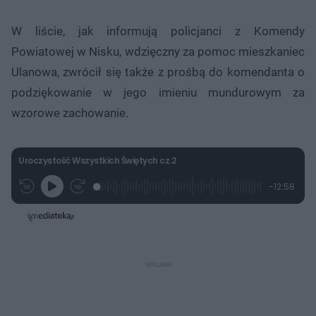
W liście, jak informują policjanci z Komendy
Powiatowej w Nisku, wdzięczny za pomoc mieszkaniec
Ulanowa, zwrócił się także z prośbą do komendanta o
podziękowanie w jego imieniu mundurowym za
wzorowe zachowanie.
Uroczystość Wszystkich Świętych cz.2
L
P
P
P
-
12:58
G
o
r
r
o
z
r
a
z
z
o
a
d
e
e
s
j
t
e
w
w
a
d
i
i
ł
:
ń
ń
y
c
1
1
1
z
.
0
0
a
s
9
s
s
Â
2
d
d
%
o
o
t
p
u
r