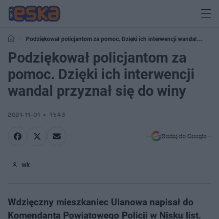
Podziękował policjantom za pomoc. Dzięki ich interwencji wandal
przyznał się do winy
Podziękował policjantom za
pomoc. Dzięki ich interwencji
wandal przyznał się do winy
2021-11-01
11:43
Dodaj do Google
wk
Wdzięczny mieszkaniec Ulanowa napisał do
Komendanta Powiatowego Policji w Nisku list.