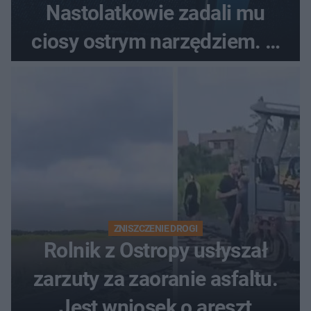
Nastolatkowie zadali mu
ciosy ostrym narzędziem. O
ich losach zdecyduje sąd
rodzinny
ZNISZCZENIE DROGI
Rolnik z Ostropy usłyszał
zarzuty za zaoranie asfaltu.
Jest wniosek o areszt