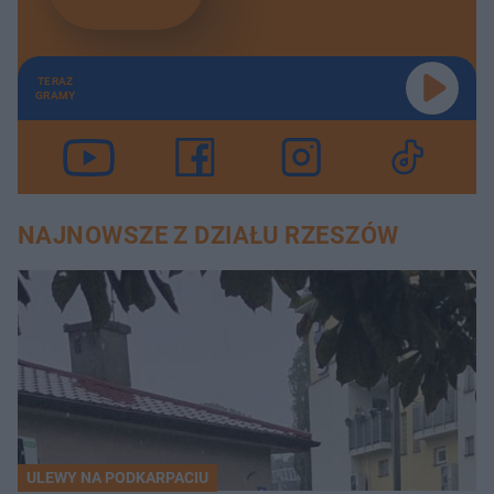
TERAZ
GRAMY
NAJNOWSZE Z DZIAŁU RZESZÓW
ULEWY NA PODKARPACIU