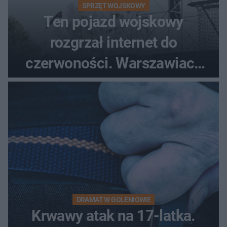
SPRZĘT WOJSKOWY
Ten pojazd wojskowy
rozgrzał internet do
czerwoności. Warszawiacy
pytali, czy to Mad Max!
DRAMAT W GOLENIOWIE
Krwawy atak na 17-latka.