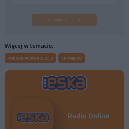
Następne pytanie
PODKARPACKA POLICJA
KPP NISKO
Radio Online