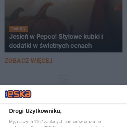
ZAKUPY
Jesień w Pepco! Stylowe kubki i
dodatki w świetnych cenach
ZOBACZ WIĘCEJ
Drogi Użytkowniku,
My, naszych 1162 zaufanych partnerów oraz inne