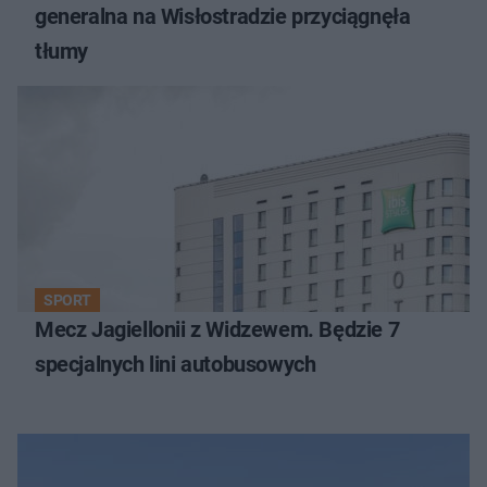
generalna na Wisłostradzie przyciągnęła
tłumy
SPORT
Mecz Jagiellonii z Widzewem. Będzie 7
specjalnych lini autobusowych