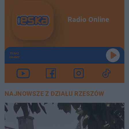
Radio Online
TERAZ
GRAMY
NAJNOWSZE Z DZIAŁU RZESZÓW