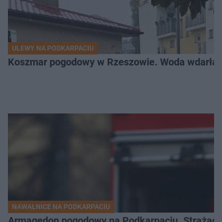
ULEWY NA PODKARPACIU
Koszmar pogodowy w Rzeszowie. Woda wdarła si
NAWAŁNICE NA PODKARPACIU
Armagedon pogodowy na Podkarpaciu. Strażacy m