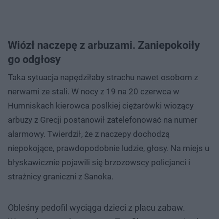
Wiózł naczepę z arbuzami. Zaniepokoiły
go odgłosy
Taka sytuacja napędziłaby strachu nawet osobom z
nerwami ze stali. W nocy z 19 na 20 czerwca w
Humniskach kierowca poslkiej ciężarówki wiozący
arbuzy z Grecji postanowił zatelefonować na numer
alarmowy. Twierdził, że z naczepy dochodzą
niepokojące, prawdopodobnie ludzie, głosy. Na miejs u
błyskawicznie pojawili się brzozowscy policjanci i
strażnicy graniczni z Sanoka.
Obleśny pedofil wyciąga dzieci z placu zabaw.