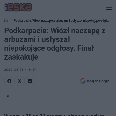
Podkarpacie: Wiózł naczepę z arbuzami i usłyszał niepokojące odgłosy.
Finał zaskakuje
Podkarpacie: Wiózł naczepę z
arbuzami i usłyszał
niepokojące odgłosy. Finał
zaskakuje
2020-06-23
11:17
Dodaj do Google
W nocy z 19 na 20 czerwca w Humniskach w