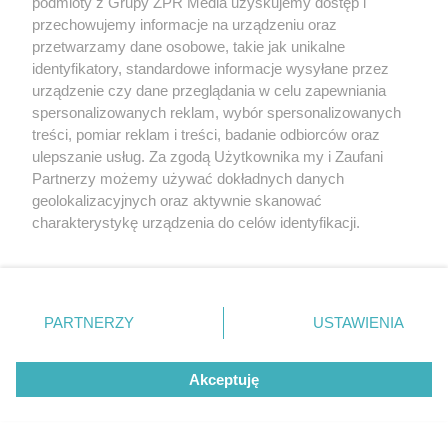
podmioty z Grupy ZPR Media uzyskujemy dostęp i
przechowujemy informacje na urządzeniu oraz
przetwarzamy dane osobowe, takie jak unikalne
identyfikatory, standardowe informacje wysyłane przez
urządzenie czy dane przeglądania w celu zapewniania
spersonalizowanych reklam, wybór spersonalizowanych
treści, pomiar reklam i treści, badanie odbiorców oraz
ulepszanie usług. Za zgodą Użytkownika my i Zaufani
Partnerzy możemy używać dokładnych danych
geolokalizacyjnych oraz aktywnie skanować
charakterystykę urządzenia do celów identyfikacji.
Ponieważ cenimy Twoją prywatność, prosimy o zgodę na
korzystanie z tych technologii poprzez kliknięcie
„Akceptuję”. Zgoda jest dobrowolna i zawsze możesz ją
zmienić/wycofać klikając przycisk ustawień prywatności
PARTNERZY
USTAWIENIA
znajdujący się w lewym dolnym rogu strony
. Niektóre
Żaden utwór zamieszczony w serwisie nie może być powielany i
rodzaje przetwarzania danych nie wymagają zgody
rozpowszechniany lub dalej rozpowszechniany w jakikolwiek sposób (w
Akceptuję
użytkownika, ale masz prawo sprzeciwić się takiemu
tym także elektroniczny lub mechaniczny) na jakimkolwiek polu
eksploatacji w jakiejkolwiek formie, włącznie z umieszczaniem w
przetwarzaniu. Preferencje będą miały zastosowanie tylko
Internecie bez pisemnej zgody właściciela praw. Jakiekolwiek użycie lub
na tej witrynie.
wykorzystanie utworów w całości lub w części z naruszeniem prawa,
tzn. bez właściwej zgody, jest zabronione pod groźbą kary i może być