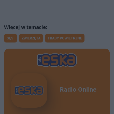
GĘSI
ZWIERZĘTA
TRĄBY POWIETRZNE
Radio Online