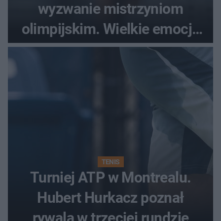
wyzwanie mistrzyniom
olimpijskim. Wielkie emocje
podczas Silesia Memoriału
Kamili Skolimowskiej
TENIS
Turniej ATP w Montrealu.
Hubert Hurkacz poznał
rywala w trzeciej rundzie