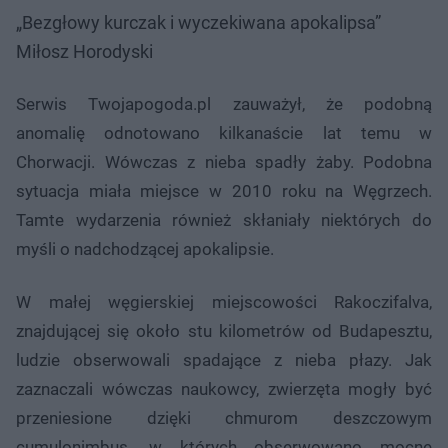
„Bezgłowy kurczak i wyczekiwana apokalipsa”
Miłosz Horodyski
Serwis Twojapogoda.pl zauważył, że podobną
anomalię odnotowano kilkanaście lat temu w
Chorwacji. Wówczas z nieba spadły żaby. Podobna
sytuacja miała miejsce w 2010 roku na Węgrzech.
Tamte wydarzenia również skłaniały niektórych do
myśli o nadchodzącej apokalipsie.
W małej węgierskiej miejscowości Rakoczifalva,
znajdującej się około stu kilometrów od Budapesztu,
ludzie obserwowali spadające z nieba płazy. Jak
zaznaczali wówczas naukowcy, zwierzęta mogły być
przeniesione dzięki chmurom deszczowym
cumulonimbus, w których obserwowano mocne