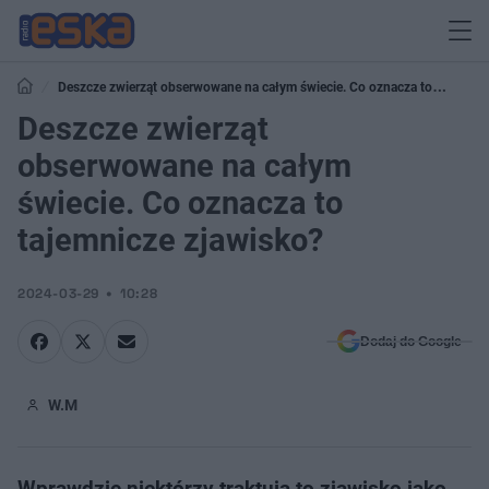
Deszcze zwierząt obserwowane na całym świecie. Co oznacza to
tajemnicze zjawisko?
Deszcze zwierząt
obserwowane na całym
świecie. Co oznacza to
tajemnicze zjawisko?
2024-03-29
10:28
Dodaj do Google
W.M
Wprawdzie niektórzy traktują to zjawisko jako