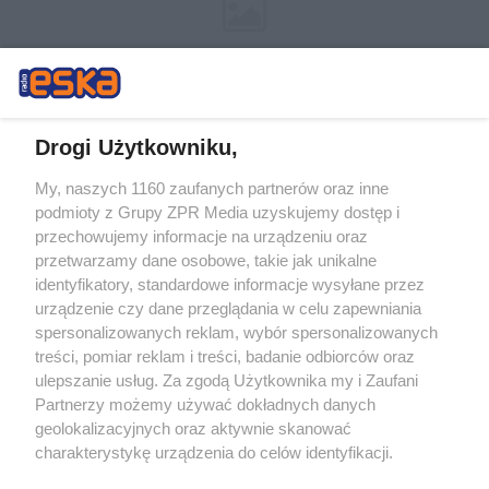
Drogi Użytkowniku,
My, naszych 1160 zaufanych partnerów oraz inne
Żaden utwór zamieszczony w serwisie nie może być powielany i
podmioty z Grupy ZPR Media uzyskujemy dostęp i
rozpowszechniany lub dalej rozpowszechniany w jakikolwiek sposób (w
przechowujemy informacje na urządzeniu oraz
tym także elektroniczny lub mechaniczny) na jakimkolwiek polu
eksploatacji w jakiejkolwiek formie, włącznie z umieszczaniem w
przetwarzamy dane osobowe, takie jak unikalne
Internecie bez pisemnej zgody właściciela praw. Jakiekolwiek użycie lub
identyfikatory, standardowe informacje wysyłane przez
wykorzystanie utworów w całości lub w części z naruszeniem prawa,
tzn. bez właściwej zgody, jest zabronione pod groźbą kary i może być
urządzenie czy dane przeglądania w celu zapewniania
ścigane prawnie.
spersonalizowanych reklam, wybór spersonalizowanych
treści, pomiar reklam i treści, badanie odbiorców oraz
ulepszanie usług. Za zgodą Użytkownika my i Zaufani
Partnerzy możemy używać dokładnych danych
geolokalizacyjnych oraz aktywnie skanować
charakterystykę urządzenia do celów identyfikacji.
Ponieważ cenimy Twoją prywatność, prosimy o zgodę na
O nas