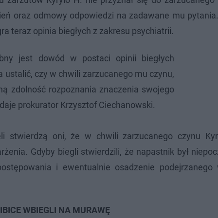
nień oraz odmowy odpowiedzi na zadawane mu pytania
a teraz opinia biegłych z zakresu psychiatrii.
bny jest dowód w postaci opinii biegłych
a ustalić, czy w chwili zarzucanego mu czynu,
łną zdolność rozpoznania znaczenia swojego
aje prokurator Krzysztof Ciechanowski.
eli stwierdzą oni, że w chwili zarzucanego czynu Kyr
żenia. Gdyby biegli stwierdzili, że napastnik był niepoc
ostępowania i ewentualnie osadzenie podejrzanego 
IBICE WBIEGLI NA MURAWĘ