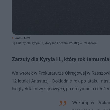
Autor: M.W
Są zarzuty dla Kyryla H., który ranił nożem 12-latkę w Rzeszowie.
Zarzuty dla Kyryla H., który rok temu mi
We wtorek w Prokuraturze Okręgowej w Rzeszowie 
12-letniej Anastazji. Dokładnie rok po ataku, nas
biegłych lekarzy sądowych, po otrzymaniu całośc
Wczoraj w Proku