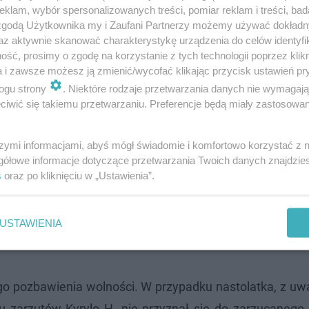
klam, wybór spersonalizowanych treści, pomiar reklam i treści, bad
 zgodą Użytkownika my i Zaufani Partnerzy możemy używać dokład
az aktywnie skanować charakterystykę urządzenia do celów identyfi
ść, prosimy o zgodę na korzystanie z tych technologii poprzez klikn
a i zawsze możesz ją zmienić/wycofać klikając przycisk ustawień pr
ogu strony
. Niektóre rodzaje przetwarzania danych nie wymagaj
iwić się takiemu przetwarzaniu. Preferencje będą miały zastosowanie
szymi informacjami, abyś mógł świadomie i komfortowo korzystać z
gółowe informacje dotyczące przetwarzania Twoich danych znajdzi
s
oraz po kliknięciu w „Ustawienia”.
USTAWIENIA
o pozbawienia wolności. W przypadku nastolatka, z uwa
iu zarzutów Kyrylo H. nie przyznał się do zarzucanego