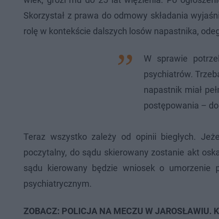
Skorzystał z prawa do odmowy składania wyjaś
rolę w kontekście dalszych losów napastnika, odegr
W sprawie potrze
psychiatrów. Trzeb
napastnik miał pe
postępowania – dod
Teraz wszystko zależy od opinii biegłych. Jeż
poczytalny, do sądu skierowany zostanie akt oskar
sądu kierowany będzie wniosek o umorzenie p
psychiatrycznym.
ZOBACZ: POLICJA NA MECZU W JAROSŁAWIU. K