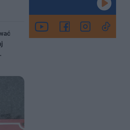
ować
j
.