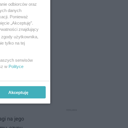
anie odbiorców oraz
nych danych
kacji. Ponieważ
ięcie „Akceptuję”.
ywatności znajdujący
ą zgody użytkownika,
 tylko na tej
 naszych serwisów
esz w
Polityce
Akceptuję
gi na jego
 mu czynu.