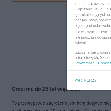
spersonalizowanych re
ulepszanie usług. Za
geolokalizacyjnych or
cenimy Twoją prywatno
Zgoda jest dobrowoln
się w lewym dolnym r
ale masz prawo sprzec
witrynie.
Zapoznaj się z poniż
internetowych. Szcze
Prywatności
i
Cookie
PARTNERZY
Grozi mu do 25 lat więzienia
To przestępstwo zagrożone jest karą dożywotnieg
wiek, grozi mu do 25 lat więzienia. Po ogłoszen