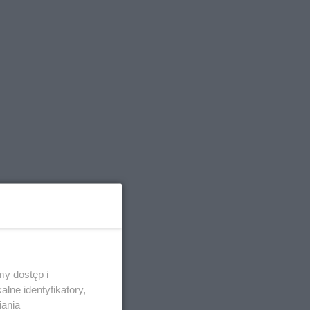
y dostęp i
lne identyfikatory,
iania