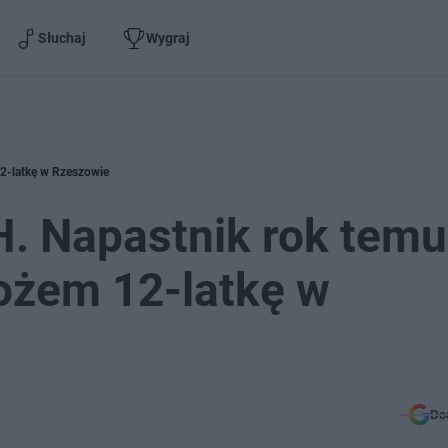
Słuchaj
Wygraj
12-latkę w Rzeszowie
 H. Napastnik rok temu
ożem 12-latkę w
Do