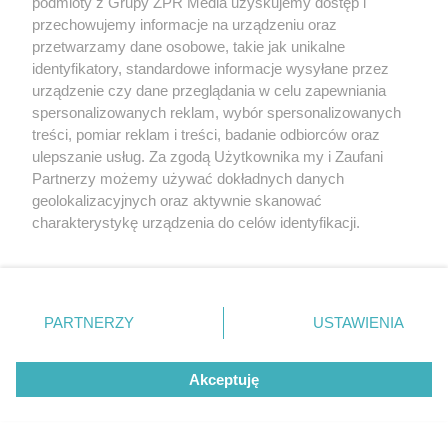
podmioty z Grupy ZPR Media uzyskujemy dostęp i
przechowujemy informacje na urządzeniu oraz
przetwarzamy dane osobowe, takie jak unikalne
identyfikatory, standardowe informacje wysyłane przez
urządzenie czy dane przeglądania w celu zapewniania
spersonalizowanych reklam, wybór spersonalizowanych
treści, pomiar reklam i treści, badanie odbiorców oraz
ulepszanie usług. Za zgodą Użytkownika my i Zaufani
Partnerzy możemy używać dokładnych danych
Żaden utwór zamieszczony w serwisie nie może być powielany i
geolokalizacyjnych oraz aktywnie skanować
rozpowszechniany lub dalej rozpowszechniany w jakikolwiek sposób (w
charakterystykę urządzenia do celów identyfikacji.
tym także elektroniczny lub mechaniczny) na jakimkolwiek polu
Ponieważ cenimy Twoją prywatność, prosimy o zgodę na
eksploatacji w jakiejkolwiek formie, włącznie z umieszczaniem w
Internecie bez pisemnej zgody właściciela praw. Jakiekolwiek użycie lub
korzystanie z tych technologii poprzez kliknięcie
wykorzystanie utworów w całości lub w części z naruszeniem prawa,
„Akceptuję”. Zgoda jest dobrowolna i zawsze możesz ją
tzn. bez właściwej zgody, jest zabronione pod groźbą kary i może być
ścigane prawnie.
zmienić/wycofać klikając przycisk ustawień prywatności
PARTNERZY
USTAWIENIA
znajdujący się w lewym dolnym rogu strony
. Niektóre
rodzaje przetwarzania danych nie wymagają zgody
Akceptuję
użytkownika, ale masz prawo sprzeciwić się takiemu
przetwarzaniu. Preferencje będą miały zastosowanie tylko
na tej witrynie.