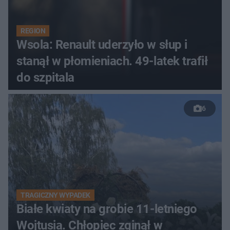
REGION
Wsola: Renault uderzyło w słup i
stanął w płomieniach. 49-latek trafił
do szpitala
6
TRAGICZNY WYPADEK
Białe kwiaty na grobie 11-letniego
Wojtusia. Chłopiec zginął w