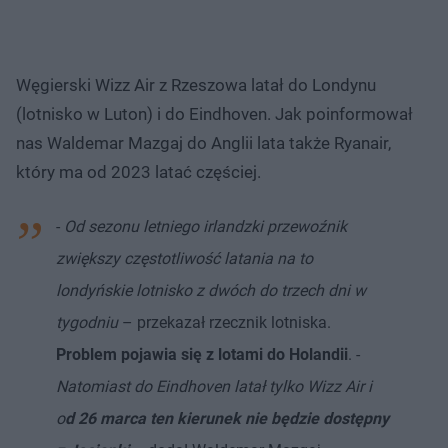
Węgierski Wizz Air z Rzeszowa latał do Londynu
(lotnisko w Luton) i do Eindhoven. Jak poinformował
nas Waldemar Mazgaj do Anglii lata także Ryanair,
który ma od 2023 latać częściej.
-
Od sezonu letniego irlandzki przewoźnik
zwiększy częstotliwość latania na to
londyńskie lotnisko z dwóch do trzech dni w
tygodniu
– przekazał rzecznik lotniska.
Problem pojawia się z lotami do Holandii
. -
Natomiast do Eindhoven latał tylko Wizz Air i
o
d 26 marca ten kierunek nie będzie dostępny