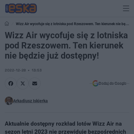
Wizz Air wycofuje się z lotniska pod Rzeszowem. Ten kierunek nie będzie
już dostępny!
Wizz Air wycofuje się z lotniska
pod Rzeszowem. Ten kierunek
nie będzie już dostępny!
2022-12-28
13:53
Dodaj do Google
Arkadiusz Iskierka
Aktualnie dostępny rozkład lotów Wizz Air na
sezon letni 2023 nie przewiduje bezpośrednich