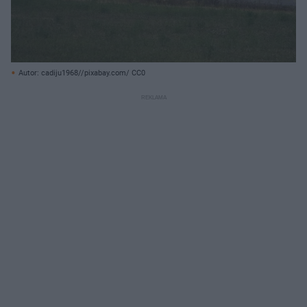
Autor: cadiju1968//pixabay.com/ CC0