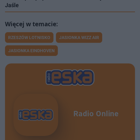
Jaśle
RZESZÓW LOTNISKO
JASIONKA WIZZ AIR
JASIONKA EINDHOVEN
Radio Online