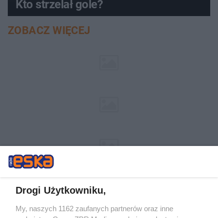
Kto strzelał gole?
ZOBACZ WIĘCEJ
Drogi Użytkowniku,
My, naszych 1162 zaufanych partnerów oraz inne