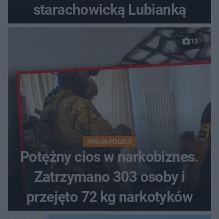
starachowicką Lubianką
13
AKCJA POLICJI
Potężny cios w narkobiznes.
Zatrzymano 303 osoby i
przejęto 72 kg narkotyków