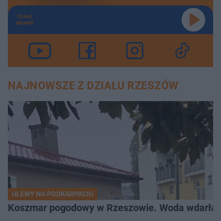
TERAZ
GRAMY
NAJNOWSZE Z DZIAŁU RZESZÓW
ULEWY NA PODKARPACIU
Koszmar pogodowy w Rzeszowie. Woda wdarła si