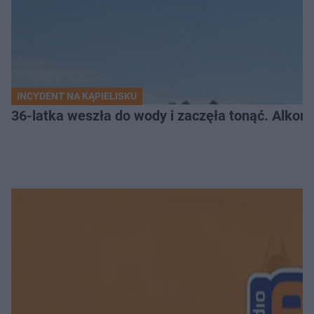
INCYDENT NA KĄPIELISKU
36-latka weszła do wody i zaczęła tonąć. Alkom