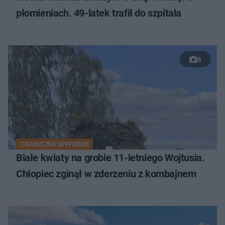
płomieniach. 49-latek trafił do szpitala
6
TRAGICZNY WYPADEK
Białe kwiaty na grobie 11-letniego Wojtusia.
Chłopiec zginął w zderzeniu z kombajnem