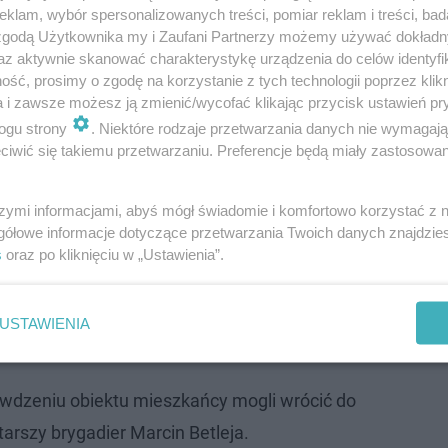
klam, wybór spersonalizowanych treści, pomiar reklam i treści, bad
 zgodą Użytkownika my i Zaufani Partnerzy możemy używać dokład
az aktywnie skanować charakterystykę urządzenia do celów identyfi
ść, prosimy o zgodę na korzystanie z tych technologii poprzez klikn
trażacy przy użyciu mierników gazowych sprawdzili pom
a i zawsze możesz ją zmienić/wycofać klikając przycisk ustawień pr
ieczyli miejsca zdarzenia, przewietrzyli budynek. .
ogu strony
. Niektóre rodzaje przetwarzania danych nie wymagaj
iwić się takiemu przetwarzaniu. Preferencje będą miały zastosowanie
ze przed przyjazdem strażaków ewakuowało
szymi informacjami, abyś mógł świadomie i komfortowo korzystać z
częście nie doszło do pożaru - mówi starszy
gółowe informacje dotyczące przetwarzania Twoich danych znajdzi
etleja, rzecznik prasowy Podkarpackiego
s
oraz po kliknięciu w „Ustawienia”.
dzkiego Państwowej Straży Pożarnej.
USTAWIENIA
opuścić swoje pokoje i poczekać na zakończenie czynnośc
dzeniu obiektu mieszkańcy mogli wrócić do
starszy brygadier Marcin Betleja.