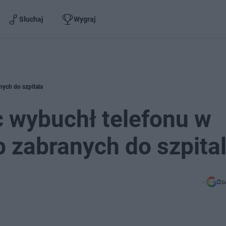
Słuchaj
Wygraj
nych do szpitala
 wybuchł telefonu w
 zabranych do szpita
Do