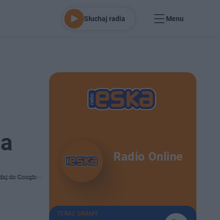
Słuchaj radia
Menu
la
Radio Online
daj do Google
TERAZ GRAMY