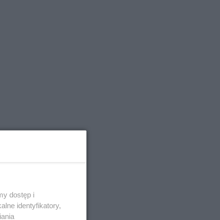
y dostęp i
lne identyfikatory,
iania