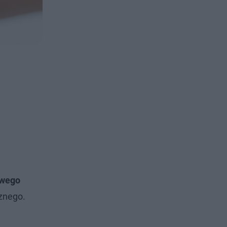
owego
znego.