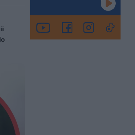
ii
do