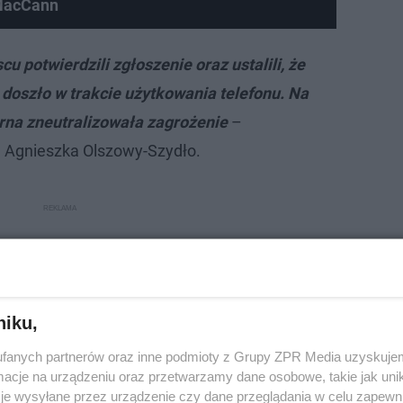
 MacCann
cu potwierdzili zgłoszenie oraz ustalili, że
 doszło w trakcie użytkowania telefonu. Na
rna zneutralizowała zagrożenie
–
. Agnieszka Olszowy-Szydło.
niku,
fanych partnerów oraz inne podmioty z Grupy ZPR Media uzyskujem
cje na urządzeniu oraz przetwarzamy dane osobowe, takie jak unika
je wysyłane przez urządzenie czy dane przeglądania w celu zapewn