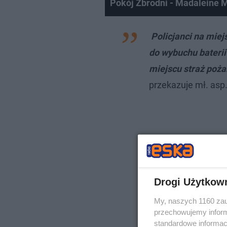
Pokój Zbrodni - Madaleine
Policjanci na miejs
do wybuchu baterii
miejscu straż poża
przekazuje mł. asp
Drogi Użytkow
My, naszych 1160 zau
przechowujemy informa
standardowe informac