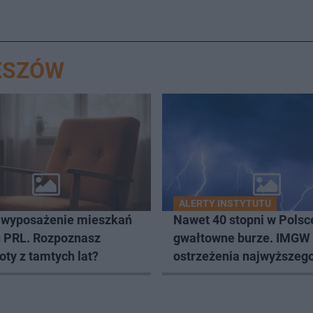
ESZÓW
ALERTY INSTYTUTU
 wyposażenie mieszkań
Nawet 40 stopni w Polsce
u PRL. Rozpoznasz
gwałtowne burze. IMGW
ty z tamtych lat?
ostrzeżenia najwyższego