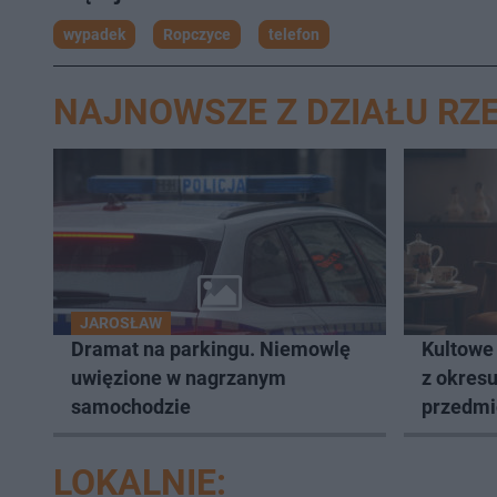
wypadek
Ropczyce
telefon
NAJNOWSZE Z DZIAŁU RZ
JAROSŁAW
Dramat na parkingu. Niemowlę
Kultowe
uwięzione w nagrzanym
z okres
samochodzie
przedmio
LOKALNIE: