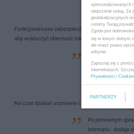
spersonalizowanych re
ulepszanie usług. Za
geolokalizacyjnych or
cenimy Twoją prywatno
Funkcjonariusze zabezpieczyli pomieszczenie, a s
Zgoda jest dobrowoln
aby wykluczyć obecność toksycznych gazów. Zabezp
się w lewym dolnym r
ale masz prawo sprzec
witrynie.
Z internatu jeszc
Zapoznaj się z poniż
się 41 osób
. Na sz
internetowych. Szcze
brygadier Marcin B
Prywatności
i
Cookie
Komendanta Wojewó
PARTNERZY
Na czas działań uczniowie i opiekunowie musieli 
Po ponownym spraw
internatu - dodaje 