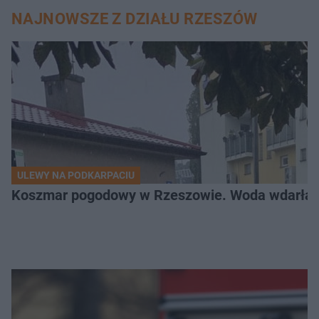
NAJNOWSZE Z DZIAŁU RZESZÓW
ULEWY NA PODKARPACIU
Koszmar pogodowy w Rzeszowie. Woda wdarła si