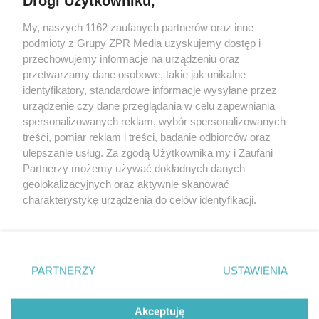
Drogi Użytkowniku,
My, naszych 1162 zaufanych partnerów oraz inne
Żaden utwór zamieszczony w serwisie nie może być powielany i
podmioty z Grupy ZPR Media uzyskujemy dostęp i
rozpowszechniany lub dalej rozpowszechniany w jakikolwiek sposób (w
przechowujemy informacje na urządzeniu oraz
tym także elektroniczny lub mechaniczny) na jakimkolwiek polu
eksploatacji w jakiejkolwiek formie, włącznie z umieszczaniem w
przetwarzamy dane osobowe, takie jak unikalne
Internecie bez pisemnej zgody właściciela praw. Jakiekolwiek użycie lub
identyfikatory, standardowe informacje wysyłane przez
wykorzystanie utworów w całości lub w części z naruszeniem prawa,
tzn. bez właściwej zgody, jest zabronione pod groźbą kary i może być
urządzenie czy dane przeglądania w celu zapewniania
ścigane prawnie.
spersonalizowanych reklam, wybór spersonalizowanych
treści, pomiar reklam i treści, badanie odbiorców oraz
ulepszanie usług. Za zgodą Użytkownika my i Zaufani
Partnerzy możemy używać dokładnych danych
geolokalizacyjnych oraz aktywnie skanować
charakterystykę urządzenia do celów identyfikacji.
Ponieważ cenimy Twoją prywatność, prosimy o zgodę na
O nas
korzystanie z tych technologii poprzez kliknięcie
Informacje prawne
„Akceptuję”. Zgoda jest dobrowolna i zawsze możesz ją
zmienić/wycofać klikając przycisk ustawień prywatności
PARTNERZY
USTAWIENIA
Nasze serwisy
znajdujący się w lewym dolnym rogu strony
. Niektóre
rodzaje przetwarzania danych nie wymagają zgody
© 2026 Grupa ZPR Media
Akceptuję
użytkownika, ale masz prawo sprzeciwić się takiemu