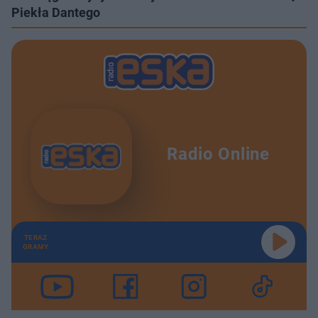
Piekła Dantego
Radio Online
TERAZ
GRAMY