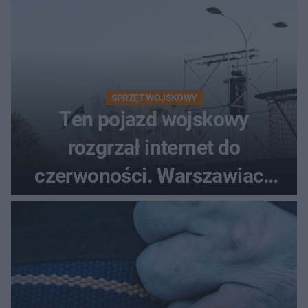
SPRZĘT WOJSKOWY
Ten pojazd wojskowy
rozgrzał internet do
czerwoności. Warszawiacy
pytali, czy to Mad Max!