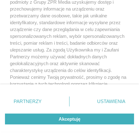
podmioty z Grupy ZPR Media uzyskujemy dostęp i
przechowujemy informacje na urządzeniu oraz
przetwarzamy dane osobowe, takie jak unikalne
identyfikatory, standardowe informacje wysyłane przez
urządzenie czy dane przeglądania w celu zapewniania
spersonalizowanych reklam, wybór spersonalizowanych
treści, pomiar reklam i treści, badanie odbiorców oraz
ulepszanie usług. Za zgodą Użytkownika my i Zaufani
Partnerzy możemy używać dokładnych danych
geolokalizacyjnych oraz aktywnie skanować
charakterystykę urządzenia do celów identyfikacji.
Ponieważ cenimy Twoją prywatność, prosimy o zgodę na
korzystanie z tych technologii poprzez kliknięcie
„Akceptuję”. Zgoda jest dobrowolna i zawsze możesz ją
zmienić/wycofać klikając przycisk ustawień prywatności
PARTNERZY
USTAWIENIA
znajdujący się w lewym dolnym rogu strony
. Niektóre
rodzaje przetwarzania danych nie wymagają zgody
Akceptuję
użytkownika, ale masz prawo sprzeciwić się takiemu
przetwarzaniu. Preferencje będą miały zastosowanie tylko
na tej witrynie.