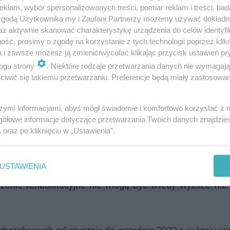
klam, wybór spersonalizowanych treści, pomiar reklam i treści, bad
 zgodą Użytkownika my i Zaufani Partnerzy możemy używać dokład
az aktywnie skanować charakterystykę urządzenia do celów identyfi
ść, prosimy o zgodę na korzystanie z tych technologii poprzez klikn
a i zawsze możesz ją zmienić/wycofać klikając przycisk ustawień pr
ogu strony
. Niektóre rodzaje przetwarzania danych nie wymagaj
iwić się takiemu przetwarzaniu. Preferencje będą miały zastosowanie
łym kraju ZUS przeprowadził prawie 337 tys. kontrol
szymi informacjami, abyś mógł świadomie i komfortowo korzystać z
gółowe informacje dotyczące przetwarzania Twoich danych znajdzi
cyzji wstrzymujących dalszą wypłatę zasiłków chorobow
s
oraz po kliknięciu w „Ustawienia”.
4 mln zł.
USTAWIENIA
wiązek obniżyć wysokość świadczeń chorobowych osob
czenie rehabilitacyjne nie mogą być wtedy wyższe niż 