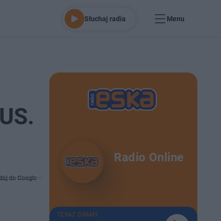
Słuchaj radia
Menu
ZUS.
Radio Online
daj do Google
TERAZ GRAMY