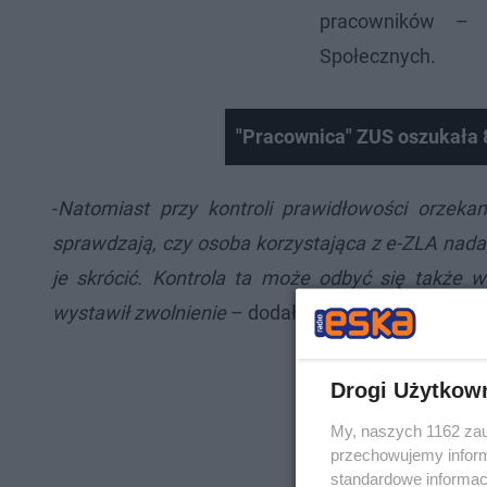
pracowników – w
Społecznych.
"Pracownica" ZUS oszukała 
-
Natomiast przy kontroli prawidłowości orzeka
sprawdzają, czy osoba korzystająca z e-ZLA nadal 
je skrócić. Kontrola ta może odbyć się także 
wystawił zwolnienie
– dodał rzecznik.
Drogi Użytkow
My, naszych 1162 zau
przechowujemy informa
standardowe informac