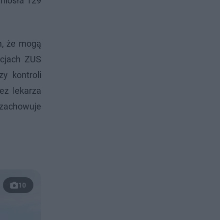
yniosła 129
ym, że mogą
acjach ZUS
y kontroli
ez lekarza
t zachowuje
10