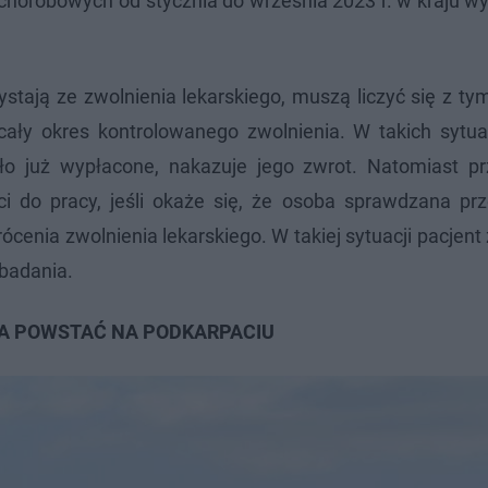
chorobowych od stycznia do września 2023 r. w kraju w
ystają ze zwolnienia lekarskiego, muszą liczyć się z t
ały okres kontrolowanego zwolnienia. W takich sytu
ło już wypłacone, nakazuje jego zwrot. Natomiast prz
i do pracy, jeśli okaże się, że osoba sprawdzana prz
rócenia zwolnienia lekarskiego. W takiej sytuacji pacjen
badania.
A POWSTAĆ NA PODKARPACIU