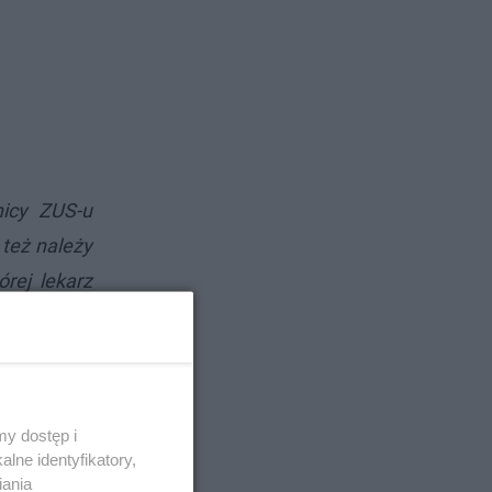
nicy ZUS-u
 też należy
rej lekarz
y dostęp i
lne identyfikatory,
iania