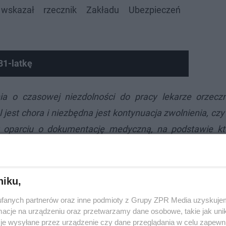
skazał rzecznik Zakładu Ubezpieczeń
81-latkę
nia o czasowej niezdolności do pracy lekarze orzecz
jest chora i niezbędna jest kontynuacja zwolnienia, czy
w oparciu o dokumentację medyczną, na podstawie któ
niku,
fanych partnerów oraz inne podmioty z Grupy ZPR Media uzyskujem
cje na urządzeniu oraz przetwarzamy dane osobowe, takie jak unika
je wysyłane przez urządzenie czy dane przeglądania w celu zapewn