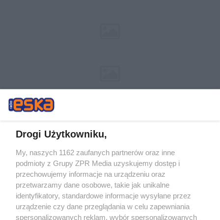
Drogi Użytkowniku,
My, naszych 1162 zaufanych partnerów oraz inne
Żaden utwór zamieszczony w serwisie nie może być powielany i
podmioty z Grupy ZPR Media uzyskujemy dostęp i
rozpowszechniany lub dalej rozpowszechniany w jakikolwiek sposób (w
tym także elektroniczny lub mechaniczny) na jakimkolwiek polu
przechowujemy informacje na urządzeniu oraz
eksploatacji w jakiejkolwiek formie, włącznie z umieszczaniem w
przetwarzamy dane osobowe, takie jak unikalne
Internecie bez pisemnej zgody właściciela praw. Jakiekolwiek użycie lub
identyfikatory, standardowe informacje wysyłane przez
wykorzystanie utworów w całości lub w części z naruszeniem prawa,
tzn. bez właściwej zgody, jest zabronione pod groźbą kary i może być
urządzenie czy dane przeglądania w celu zapewniania
ścigane prawnie.
spersonalizowanych reklam, wybór spersonalizowanych