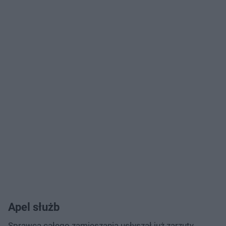
Apel służb
Sprawca całego zamieszania usłyszał już zarzuty.