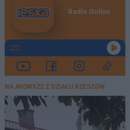
Radio Online
TERAZ
GRAMY
NAJNOWSZE Z DZIAŁU RZESZÓW