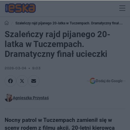
Szaleńczy rajd pijanego 20-latka w Tuczempach. Dramatyczny finał
ucieczki
Szaleńczy rajd pijanego 20-
latka w Tuczempach.
Dramatyczny finał ucieczki
2026-03-04
9:03
Dodaj do Google
Agnieszka Przystaś
Nocny patrol w Tuczempach zamienił się w
sceny rodem z filmu akcji. 20-letni kierowca