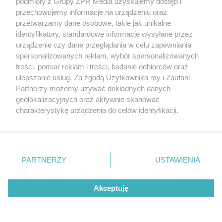
podmioty z Grupy ZPR Media uzyskujemy dostęp i
Klubowe Mistrzostwa Świata
przechowujemy informacje na urządzeniu oraz
przetwarzamy dane osobowe, takie jak unikalne
siatkarzy na Śląsku. Czy polski klub
identyfikatory, standardowe informacje wysyłane przez
przejdzie do historii
urządzenie czy dane przeglądania w celu zapewniania
spersonalizowanych reklam, wybór spersonalizowanych
treści, pomiar reklam i treści, badanie odbiorców oraz
ZOBACZ WIĘCEJ
ulepszanie usług. Za zgodą Użytkownika my i Zaufani
Partnerzy możemy używać dokładnych danych
geolokalizacyjnych oraz aktywnie skanować
charakterystykę urządzenia do celów identyfikacji.
Ponieważ cenimy Twoją prywatność, prosimy o zgodę na
korzystanie z tych technologii poprzez kliknięcie
„Akceptuję”. Zgoda jest dobrowolna i zawsze możesz ją
zmienić/wycofać klikając przycisk ustawień prywatności
PARTNERZY
USTAWIENIA
znajdujący się w lewym dolnym rogu strony
. Niektóre
rodzaje przetwarzania danych nie wymagają zgody
Akceptuję
użytkownika, ale masz prawo sprzeciwić się takiemu
przetwarzaniu. Preferencje będą miały zastosowanie tylko
na tej witrynie.