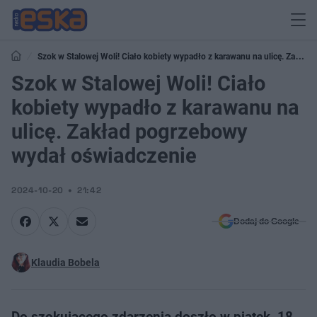
Szok w Stalowej Woli! Ciało kobiety wypadło z karawanu na ulicę. Zakład
pogrzebowy wydał oświadczenie
Szok w Stalowej Woli! Ciało
kobiety wypadło z karawanu na
ulicę. Zakład pogrzebowy
wydał oświadczenie
2024-10-20
21:42
Dodaj do Google
Klaudia Bobela
Do szokującego zdarzenia doszło w piątek, 18