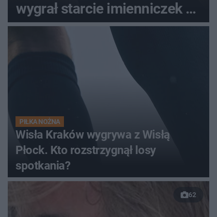
wygrał starcie imienniczek na
pełnym stadionie
PIŁKA NOŻNA
Wisła Kraków wygrywa z Wisłą
Płock. Kto rozstrzygnął losy
spotkania?
62