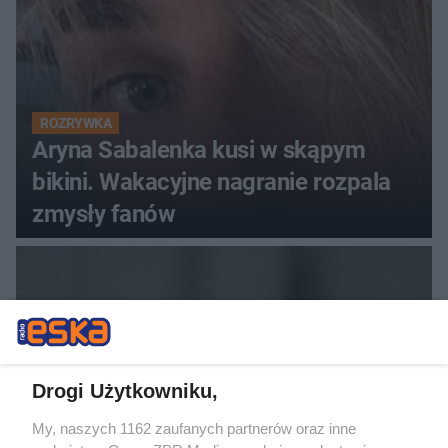
ROZRYWKA
Aryna Sabalenka kusi w skąpym
bikini. Wakacyjne nagranie rozpala
zmysły fanów
Drogi Użytkowniku,
My, naszych 1162 zaufanych partnerów oraz inne
SIATKÓWKA