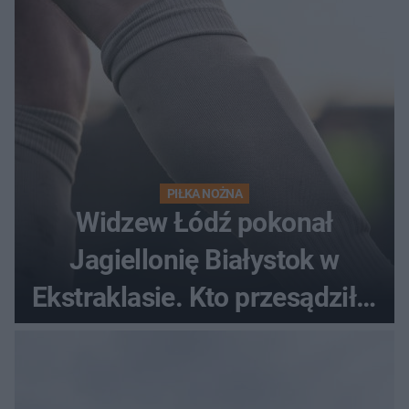
PIŁKA NOŻNA
Widzew Łódź pokonał
Jagiellonię Białystok w
Ekstraklasie. Kto przesądził o
losach meczu?