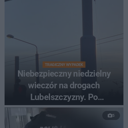
TRAGICZNY WYPADEK
Niebezpieczny niedzielny
wieczór na drogach
Lubelszczyzny. Po
nieudanym manewrze
5
wyprzedzania zginął