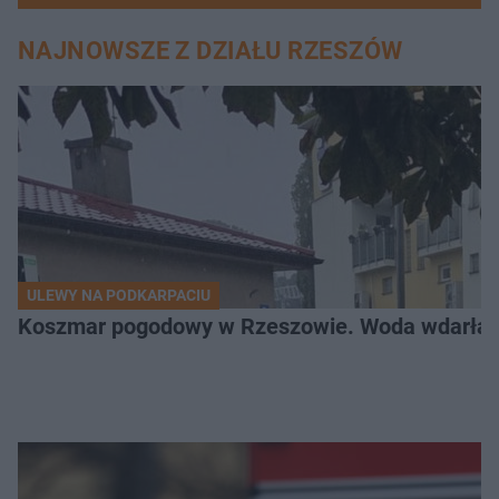
NAJNOWSZE Z DZIAŁU RZESZÓW
ULEWY NA PODKARPACIU
Koszmar pogodowy w Rzeszowie. Woda wdarła si