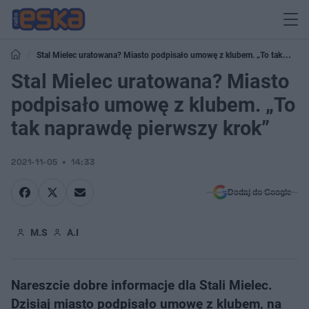
Stal Mielec uratowana? Miasto podpisało umowę z klubem. „To tak
naprawdę pierwszy krok”
Stal Mielec uratowana? Miasto
podpisało umowę z klubem. „To
tak naprawdę pierwszy krok”
2021-11-05
14:33
Dodaj do Google
M.S
A.I
Nareszcie dobre informacje dla Stali Mielec.
Dzisiaj miasto podpisało umowę z klubem, na