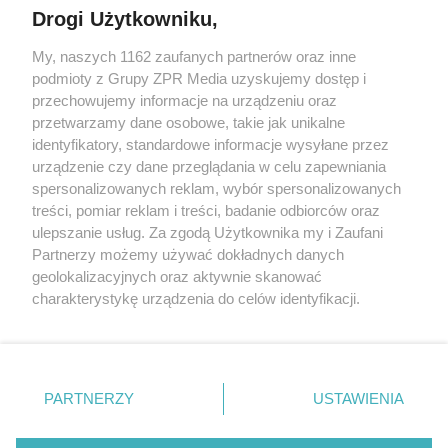
Drogi Użytkowniku,
My, naszych 1162 zaufanych partnerów oraz inne
Żaden utwór zamieszczony w serwisie nie może być powielany i
podmioty z Grupy ZPR Media uzyskujemy dostęp i
rozpowszechniany lub dalej rozpowszechniany w jakikolwiek sposób (w
tym także elektroniczny lub mechaniczny) na jakimkolwiek polu
przechowujemy informacje na urządzeniu oraz
eksploatacji w jakiejkolwiek formie, włącznie z umieszczaniem w
przetwarzamy dane osobowe, takie jak unikalne
Internecie bez pisemnej zgody właściciela praw. Jakiekolwiek użycie lub
identyfikatory, standardowe informacje wysyłane przez
wykorzystanie utworów w całości lub w części z naruszeniem prawa,
tzn. bez właściwej zgody, jest zabronione pod groźbą kary i może być
urządzenie czy dane przeglądania w celu zapewniania
ścigane prawnie.
spersonalizowanych reklam, wybór spersonalizowanych
treści, pomiar reklam i treści, badanie odbiorców oraz
ulepszanie usług. Za zgodą Użytkownika my i Zaufani
Partnerzy możemy używać dokładnych danych
geolokalizacyjnych oraz aktywnie skanować
charakterystykę urządzenia do celów identyfikacji.
Ponieważ cenimy Twoją prywatność, prosimy o zgodę na
O nas
korzystanie z tych technologii poprzez kliknięcie
Informacje prawne
„Akceptuję”. Zgoda jest dobrowolna i zawsze możesz ją
zmienić/wycofać klikając przycisk ustawień prywatności
PARTNERZY
USTAWIENIA
Nasze serwisy
znajdujący się w lewym dolnym rogu strony
. Niektóre
rodzaje przetwarzania danych nie wymagają zgody
© 2026 Grupa ZPR Media