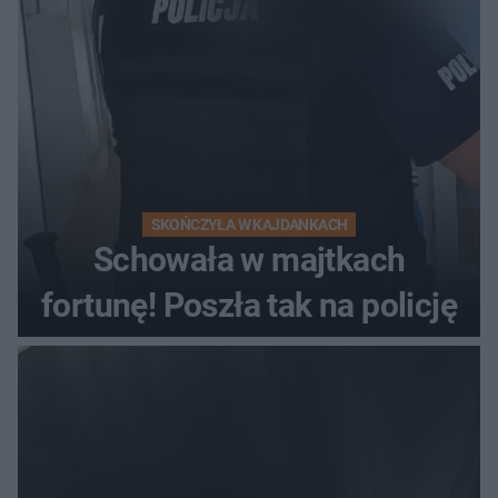
kierowca auta
SKOŃCZYŁA W KAJDANKACH
Schowała w majtkach
fortunę! Poszła tak na policję