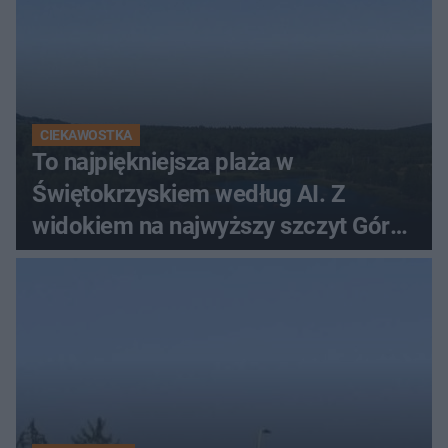
CIEKAWOSTKA
To najpiękniejsza plaża w
Świętokrzyskiem według AI. Z
widokiem na najwyższy szczyt Gór
Świętokrzyskich