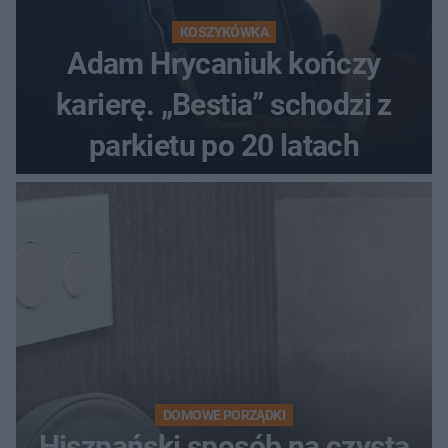
KOSZYKÓWKA
Adam Hrycaniuk kończy
karierę. „Bestia” schodzi z
parkietu po 20 latach
DOMOWE PORZĄDKI
Hiszpański sposób na czystą