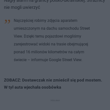
Nagły alarm na granicy polsko-ukraińskiej. Strażnicy
nie mogli uwierzyć
Najczęściej robimy zdjęcia aparatem
umieszczonym na dachu samochodu Street
View. Dzięki temu pojazdowi mogliśmy
zarejestrować widoki na trasie obejmującej
ponad 16 milionów kilometrów na całym
świecie – informuje Google Street View.
ZOBACZ: Dostawczak nie zmieścił się pod mostem.
W tył auta wjechała osobówka