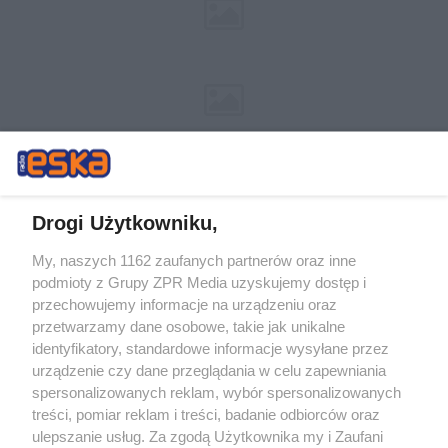
Drogi Użytkowniku,
My, naszych 1162 zaufanych partnerów oraz inne
Żaden utwór zamieszczony w serwisie nie może być powielany i
podmioty z Grupy ZPR Media uzyskujemy dostęp i
rozpowszechniany lub dalej rozpowszechniany w jakikolwiek sposób (w
przechowujemy informacje na urządzeniu oraz
tym także elektroniczny lub mechaniczny) na jakimkolwiek polu
eksploatacji w jakiejkolwiek formie, włącznie z umieszczaniem w
przetwarzamy dane osobowe, takie jak unikalne
Internecie bez pisemnej zgody właściciela praw. Jakiekolwiek użycie lub
identyfikatory, standardowe informacje wysyłane przez
wykorzystanie utworów w całości lub w części z naruszeniem prawa,
tzn. bez właściwej zgody, jest zabronione pod groźbą kary i może być
urządzenie czy dane przeglądania w celu zapewniania
ścigane prawnie.
spersonalizowanych reklam, wybór spersonalizowanych
treści, pomiar reklam i treści, badanie odbiorców oraz
ulepszanie usług. Za zgodą Użytkownika my i Zaufani