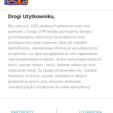
Drogi Użytkowniku,
My, naszych 1162 zaufanych partnerów oraz inne
Żaden utwór zamieszczony w serwisie nie może być powielany i
podmioty z Grupy ZPR Media uzyskujemy dostęp i
rozpowszechniany lub dalej rozpowszechniany w jakikolwiek sposób (w
przechowujemy informacje na urządzeniu oraz
tym także elektroniczny lub mechaniczny) na jakimkolwiek polu
eksploatacji w jakiejkolwiek formie, włącznie z umieszczaniem w
przetwarzamy dane osobowe, takie jak unikalne
Internecie bez pisemnej zgody właściciela praw. Jakiekolwiek użycie lub
identyfikatory, standardowe informacje wysyłane przez
wykorzystanie utworów w całości lub w części z naruszeniem prawa,
tzn. bez właściwej zgody, jest zabronione pod groźbą kary i może być
urządzenie czy dane przeglądania w celu zapewniania
ścigane prawnie.
spersonalizowanych reklam, wybór spersonalizowanych
treści, pomiar reklam i treści, badanie odbiorców oraz
ulepszanie usług. Za zgodą Użytkownika my i Zaufani
Partnerzy możemy używać dokładnych danych
geolokalizacyjnych oraz aktywnie skanować
charakterystykę urządzenia do celów identyfikacji.
Ponieważ cenimy Twoją prywatność, prosimy o zgodę na
O nas
korzystanie z tych technologii poprzez kliknięcie
Informacje prawne
„Akceptuję”. Zgoda jest dobrowolna i zawsze możesz ją
zmienić/wycofać klikając przycisk ustawień prywatności
PARTNERZY
USTAWIENIA
Nasze serwisy