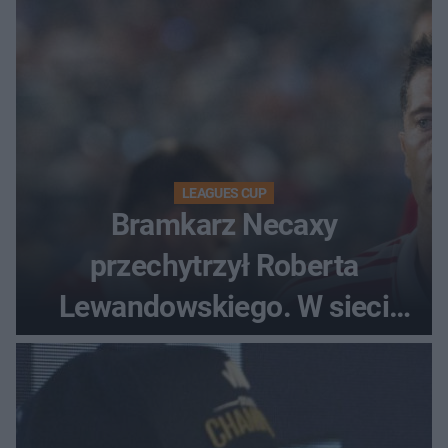
LEAGUES CUP
Bramkarz Necaxy
przechytrzył Roberta
Lewandowskiego. W sieci
krąży wideo z tego pojedynku