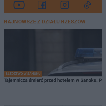
NAJNOWSZE Z DZIAŁU RZESZÓW
ŚLEDZTWO W SANOKU
Tajemnicza śmierć przed hotelem w Sanoku. Polic