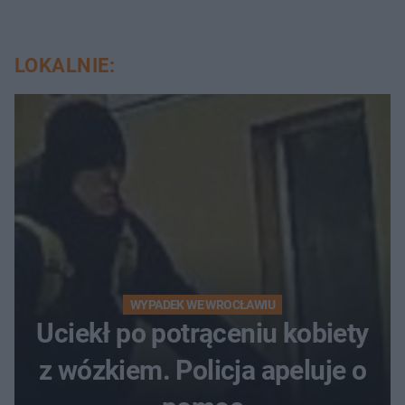
LOKALNIE:
WYPADEK WE WROCŁAWIU
Uciekł po potrąceniu kobiety
z wózkiem. Policja apeluje o