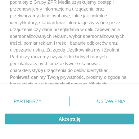
podmioty z Grupy ZPR Media uzyskujemy dostęp i
przechowujemy informacje na urządzeniu oraz
przetwarzamy dane osobowe, takie jak unikalne
identyfikatory, standardowe informacje wysyłane przez
urządzenie czy dane przeglądania w celu zapewniania
spersonalizowanych reklam, wybór spersonalizowanych
treści, pomiar reklam i treści, badanie odbiorców oraz
ulepszanie usług. Za zgodą Użytkownika my i Zaufani
Partnerzy możemy używać dokładnych danych
geolokalizacyjnych oraz aktywnie skanować
charakterystykę urządzenia do celów identyfikacji.
Ponieważ cenimy Twoją prywatność, prosimy o zgodę na
korzystanie z tych technologii poprzez kliknięcie
„Akceptuję”. Zgoda jest dobrowolna i zawsze możesz ją
zmienić/wycofać klikając przycisk ustawień prywatności
PARTNERZY
USTAWIENIA
znajdujący się w lewym dolnym rogu strony
. Niektóre
rodzaje przetwarzania danych nie wymagają zgody
Akceptuję
użytkownika, ale masz prawo sprzeciwić się takiemu
przetwarzaniu. Preferencje będą miały zastosowanie tylko
na tej witrynie.