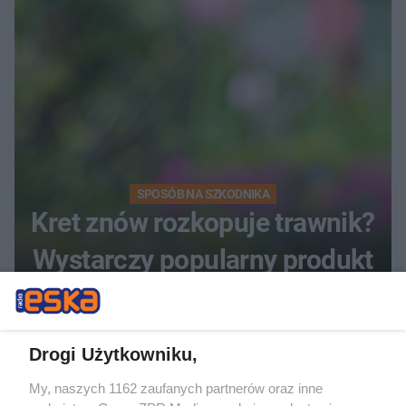
SPOSÓB NA SZKODNIKA
Kret znów rozkopuje trawnik?
Wystarczy popularny produkt
z kuchni, by uciekł w
popłochu
Drogi Użytkowniku,
My, naszych 1162 zaufanych partnerów oraz inne