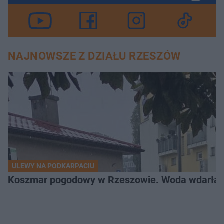
NAJNOWSZE Z DZIAŁU RZESZÓW
ULEWY NA PODKARPACIU
Koszmar pogodowy w Rzeszowie. Woda wdarła si