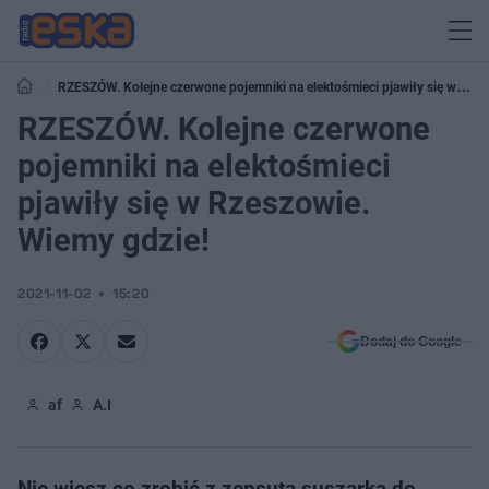
RZESZÓW. Kolejne czerwone pojemniki na elektośmieci pjawiły się w
Rzeszowie. Wiemy gdzie!
RZESZÓW. Kolejne czerwone
pojemniki na elektośmieci
pjawiły się w Rzeszowie.
Wiemy gdzie!
2021-11-02
15:20
Dodaj do Google
af
A.I
Nie wiesz co zrobić z zepsutą suszarką do