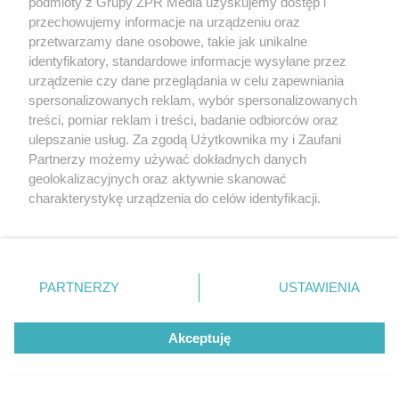
podmioty z Grupy ZPR Media uzyskujemy dostęp i
przechowujemy informacje na urządzeniu oraz
przetwarzamy dane osobowe, takie jak unikalne
identyfikatory, standardowe informacje wysyłane przez
urządzenie czy dane przeglądania w celu zapewniania
spersonalizowanych reklam, wybór spersonalizowanych
KOSZYKÓWKA
Przyczyna śmierci Brandona
treści, pomiar reklam i treści, badanie odbiorców oraz
ulepszanie usług. Za zgodą Użytkownika my i Zaufani
Clarke'a. Ujawniono wyniki sekcji
Partnerzy możemy używać dokładnych danych
zwłok
geolokalizacyjnych oraz aktywnie skanować
charakterystykę urządzenia do celów identyfikacji.
Ponieważ cenimy Twoją prywatność, prosimy o zgodę na
korzystanie z tych technologii poprzez kliknięcie
„Akceptuję”. Zgoda jest dobrowolna i zawsze możesz ją
zmienić/wycofać klikając przycisk ustawień prywatności
PARTNERZY
USTAWIENIA
znajdujący się w lewym dolnym rogu strony
. Niektóre
rodzaje przetwarzania danych nie wymagają zgody
Akceptuję
użytkownika, ale masz prawo sprzeciwić się takiemu
przetwarzaniu. Preferencje będą miały zastosowanie tylko
na tej witrynie.
PIŁKA NOŻNA