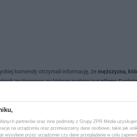
czyckiej komendy otrzymali informację, że
mężczyzna, któ
Zgłosił, że kierowca, za którym podąża jest
pijany
. Funkcj
ęczanach. Obok samochodu znajdowało się kilka osób.
niku,
zowskim Rynku właśnie się kończy
fanych partnerów oraz inne podmioty z Grupy ZPR Media uzyskujem
cje na urządzeniu oraz przetwarzamy dane osobowe, takie jak unika
je wysyłane przez urządzenie czy dane przeglądania w celu zapewn