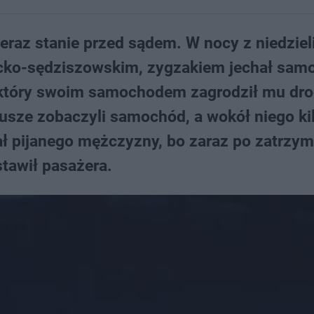
eraz stanie przed sądem. W nocy z niedziel
ycko-sędziszowskim, zygzakiem jechał sam
który swoim samochodem zagrodził mu dro
riusze zobaczyli samochód, a wokół niego ki
mał pijanego mężczyzny, bo zaraz po zatrzym
stawił pasażera.