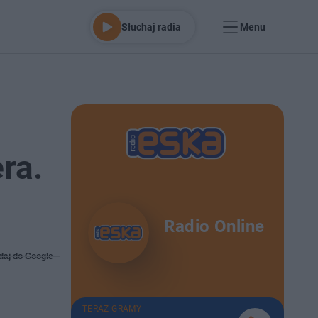
Słuchaj radia
Menu
ra.
Radio Online
daj do Google
TERAZ GRAMY