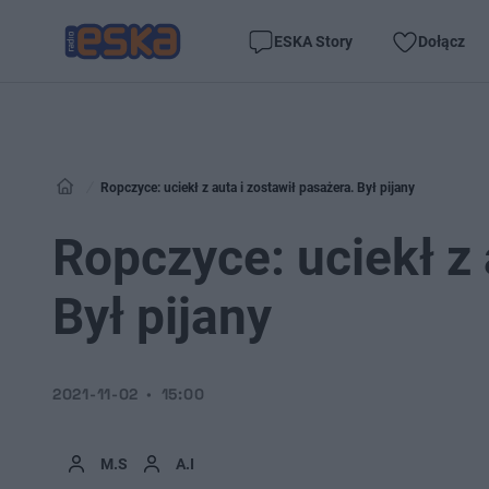
ESKA Story
Dołącz
Ropczyce: uciekł z auta i zostawił pasażera. Był pijany
Ropczyce: uciekł z 
Był pijany
2021-11-02
15:00
M.S
A.I