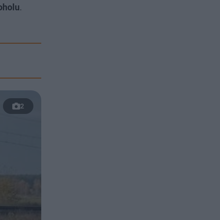
oholu
.
2