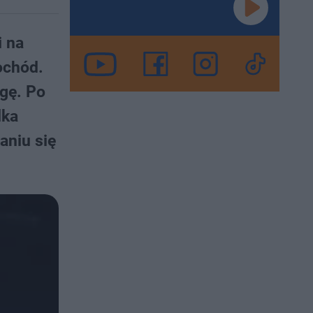
i na
ochód.
gę. Po
lka
aniu się