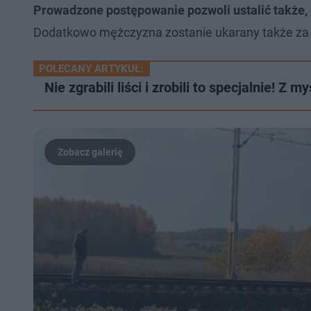
Prowadzone postępowanie pozwoli ustalić także,
Dodatkowo mężczyzna zostanie ukarany także za 
POLECANY ARTYKUŁ:
Nie zgrabili liści i zrobili to specjalnie! Z