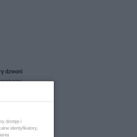
ry dzwoni
onariusze
y dostęp i
lne identyfikatory,
iania