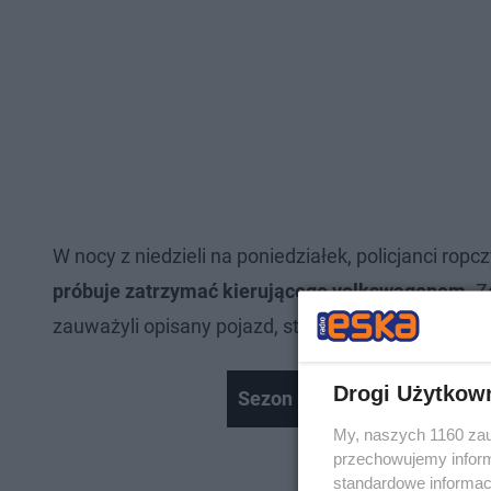
W nocy z niedzieli na poniedziałek, policjanci rop
próbuje zatrzymać kierującego volkswagenem
. 
zauważyli opisany pojazd, stojący na drodze w Kl
Drogi Użytkow
Sezon na parasolki na rzes
My, naszych 1160 zau
przechowujemy informa
standardowe informac