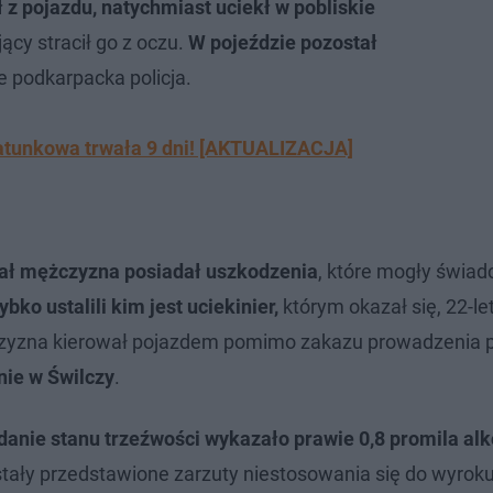
z pojazdu, natychmiast uciekł w pobliskie
jący stracił go z oczu.
W pojeździe pozostał
e podkarpacka policja.
ratunkowa trwała 9 dni! [AKTUALIZACJA]
ał mężczyzna posiadał uszkodzenia
, które mogły świad
ybko ustalili kim jest uciekinier,
którym okazał się, 22-le
żczyzna kierował pojazdem pomimo zakazu prowadzenia 
ie w Świlczy
.
danie stanu trzeźwości wykazało prawie 0,8 promila al
ostały przedstawione zarzuty niestosowania się do wyrok