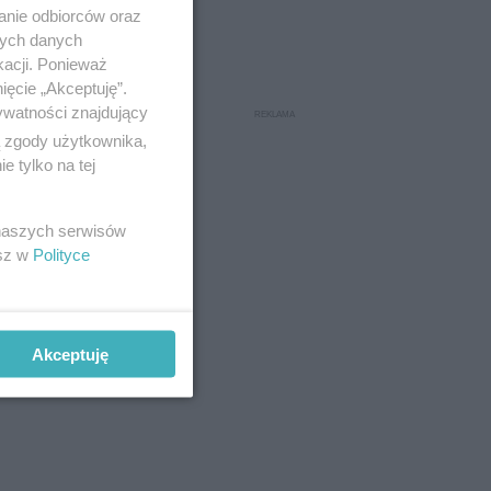
anie odbiorców oraz
nych danych
kacji. Ponieważ
ięcie „Akceptuję”.
ywatności znajdujący
ą zgody użytkownika,
 tylko na tej
 naszych serwisów
esz w
Polityce
Akceptuję