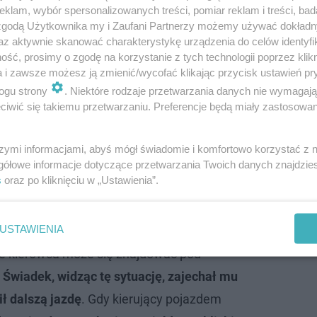
klam, wybór spersonalizowanych treści, pomiar reklam i treści, bad
 zgodą Użytkownika my i Zaufani Partnerzy możemy używać dokład
az aktywnie skanować charakterystykę urządzenia do celów identyfi
ść, prosimy o zgodę na korzystanie z tych technologii poprzez klikn
a i zawsze możesz ją zmienić/wycofać klikając przycisk ustawień pr
ogu strony
. Niektóre rodzaje przetwarzania danych nie wymagaj
iwić się takiemu przetwarzaniu. Preferencje będą miały zastosowanie
szymi informacjami, abyś mógł świadomie i komfortowo korzystać z
gółowe informacje dotyczące przetwarzania Twoich danych znajdzi
s
oraz po kliknięciu w „Ustawienia”.
rwencję mężczyzna powiedział nam, że jadąc
USTAWIENIA
Klęczany, zauważył samochód, którego tor
że kierowca może się znajdować pod
.
Świadek, widząc tę sytuację, zajechał mu
ił dalszą jazdę
. Gdy kierujący pojazdem