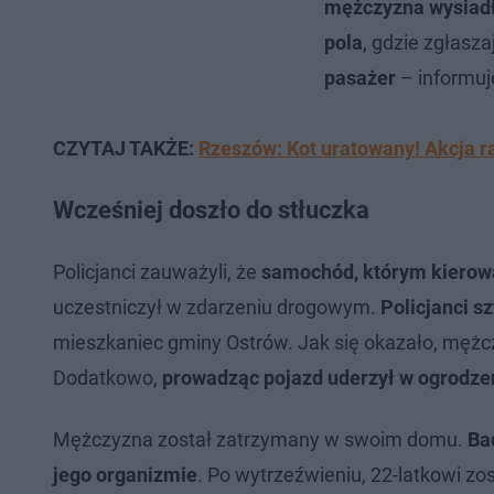
mężczyzna wysiadł 
pola
, gdzie zgłasza
pasażer
– informuj
CZYTAJ TAKŻE:
Rzeszów: Kot uratowany! Akcja 
Wcześniej doszło do stłuczka
Policjanci zauważyli, że
samochód, którym kierow
uczestniczył w zdarzeniu drogowym.
Policjanci sz
mieszkaniec gminy Ostrów. Jak się okazało, mę
Dodatkowo,
prowadząc pojazd uderzył w ogrodzen
Mężczyzna został zatrzymany w swoim domu.
Ba
jego organizmie
. Po wytrzeźwieniu, 22-latkowi z