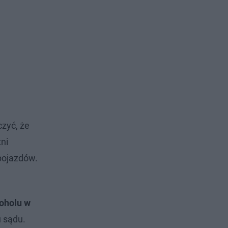
czyć, że
tni
pojazdów.
koholu w
u sądu.