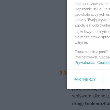
spersonalizowanych re
ulepszanie usług. Za
geolokalizacyjnych or
cenimy Twoją prywatno
Zgoda jest dobrowoln
się w lewym dolnym r
ale masz prawo sprzec
witrynie.
Zapoznaj się z poniż
internetowych. Szcze
Prywatności
i
Cookie
- Zgłaszający inte
PARTNERZY
przez miejscowość 
jazdy wskazywał, 
wpływem alkoholu
drogę i uniemożliw