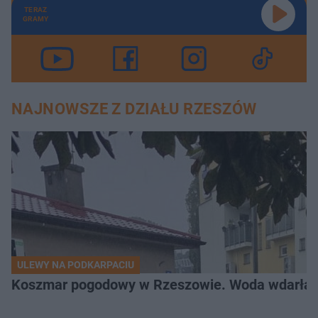
TERAZ
GRAMY
NAJNOWSZE Z DZIAŁU RZESZÓW
ULEWY NA PODKARPACIU
Koszmar pogodowy w Rzeszowie. Woda wdarła si