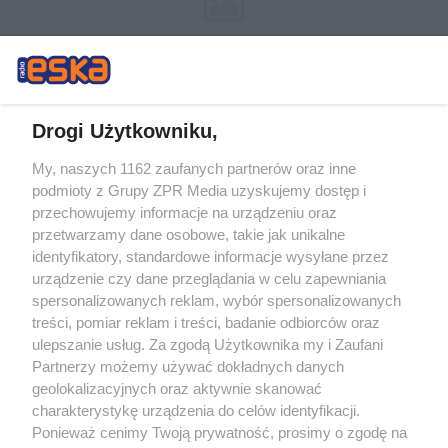
Drogi Użytkowniku,
My, naszych 1162 zaufanych partnerów oraz inne
Żaden utwór zamieszczony w serwisie nie może być powielany i
podmioty z Grupy ZPR Media uzyskujemy dostęp i
rozpowszechniany lub dalej rozpowszechniany w jakikolwiek sposób (w
tym także elektroniczny lub mechaniczny) na jakimkolwiek polu
przechowujemy informacje na urządzeniu oraz
eksploatacji w jakiejkolwiek formie, włącznie z umieszczaniem w Internecie
przetwarzamy dane osobowe, takie jak unikalne
bez pisemnej zgody właściciela praw. Jakiekolwiek użycie lub
identyfikatory, standardowe informacje wysyłane przez
wykorzystanie utworów w całości lub w części z naruszeniem prawa, tzn.
bez właściwej zgody, jest zabronione pod groźbą kary i może być ścigane
urządzenie czy dane przeglądania w celu zapewniania
prawnie.
spersonalizowanych reklam, wybór spersonalizowanych
treści, pomiar reklam i treści, badanie odbiorców oraz
ulepszanie usług. Za zgodą Użytkownika my i Zaufani
Partnerzy możemy używać dokładnych danych
geolokalizacyjnych oraz aktywnie skanować
charakterystykę urządzenia do celów identyfikacji.
Ponieważ cenimy Twoją prywatność, prosimy o zgodę na
O nas