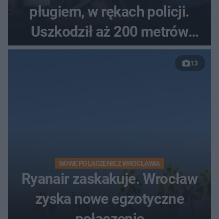
pługiem, w rękach policji.
Uszkodził aż 200 metrów
nowej drogi
13
NOWE POŁĄCZENIE Z WROCŁAWIA
Ryanair zaskakuje. Wrocław
zyska nowe egzotyczne
połączenie