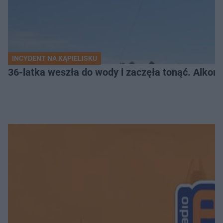
INCYDENT NA KĄPIELISKU
36-latka weszła do wody i zaczęła tonąć. Alkom