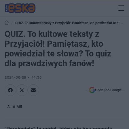
QUIZ. To kultowe teksty z Przyjaciół! Pamiętasz, kto powiedział te słowa?
To quiz dla prawdziwych fanów!
QUIZ. To kultowe teksty z
Przyjaciół! Pamiętasz, kto
powiedział te słowa? To quiz
dla prawdziwych fanów!
2024-06-28
14:36
Dodaj do Google
A.Mil
"Przyjaciele" to serial, który nie bez powodu