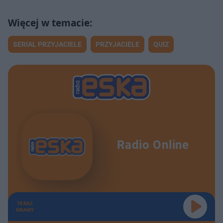
SERIAL PRZYJACIELE
PRZYJACIELE
QUIZ
Radio Online
TERAZ
GRAMY