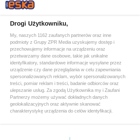
Drogi Użytkowniku,
My, naszych 1162 zaufanych partnerów oraz inne
Żaden utwór zamieszczony w serwisie nie może być powielany i
podmioty z Grupy ZPR Media uzyskujemy dostęp i
rozpowszechniany lub dalej rozpowszechniany w jakikolwiek sposób (w
przechowujemy informacje na urządzeniu oraz
tym także elektroniczny lub mechaniczny) na jakimkolwiek polu
eksploatacji w jakiejkolwiek formie, włącznie z umieszczaniem w
przetwarzamy dane osobowe, takie jak unikalne
Internecie bez pisemnej zgody właściciela praw. Jakiekolwiek użycie lub
identyfikatory, standardowe informacje wysyłane przez
wykorzystanie utworów w całości lub w części z naruszeniem prawa,
tzn. bez właściwej zgody, jest zabronione pod groźbą kary i może być
urządzenie czy dane przeglądania w celu zapewniania
ścigane prawnie.
spersonalizowanych reklam, wybór spersonalizowanych
treści, pomiar reklam i treści, badanie odbiorców oraz
ulepszanie usług. Za zgodą Użytkownika my i Zaufani
Partnerzy możemy używać dokładnych danych
geolokalizacyjnych oraz aktywnie skanować
charakterystykę urządzenia do celów identyfikacji.
Ponieważ cenimy Twoją prywatność, prosimy o zgodę na
O nas
korzystanie z tych technologii poprzez kliknięcie
Informacje prawne
„Akceptuję”. Zgoda jest dobrowolna i zawsze możesz ją
zmienić/wycofać klikając przycisk ustawień prywatności