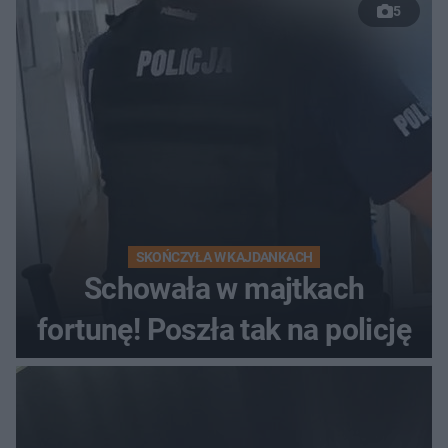
5
wyprzedzania zginął
kierowca auta
SKOŃCZYŁA W KAJDANKACH
Schowała w majtkach
fortunę! Poszła tak na policję