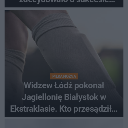
gości
PIŁKA NOŻNA
Widzew Łódź pokonał
Jagiellonię Białystok w
Ekstraklasie. Kto przesądził o
losach meczu?