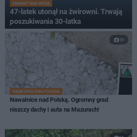
DRAMAT NAD WODĄ
47-latek utonął na żwirowni. Trwają
poszukiwania 30-latka
10
NIEBEZPIECZNA POGODA
Nawałnice nad Polską. Ogromny grad
niszczy dachy i auta na Mazurach!