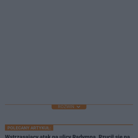
ROZWIŃ
POLECANY ARTYKUŁ:
Wstrząsający atak na ulicy Radymna. Rzucił się na