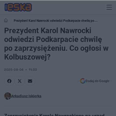
Prezydent Karol Nawrocki odwiedzi Podkarpacie chwilę po
zaprzysiężeniu. Co ogłosi w Kolbuszowej?
Prezydent Karol Nawrocki
odwiedzi Podkarpacie chwilę
po zaprzysiężeniu. Co ogłosi w
Kolbuszowej?
2025-08-04
11:33
Dodaj do Google
Arkadiusz Iskierka
Zaprzysiężenie Karola Nawrockiego na urząd