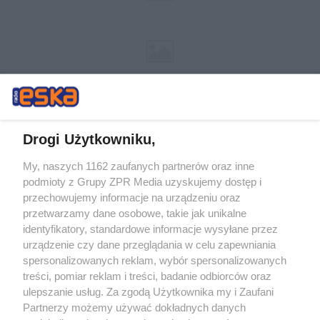
Drogi Użytkowniku,
My, naszych 1162 zaufanych partnerów oraz inne
Żaden utwór zamieszczony w serwisie nie może być powielany i
podmioty z Grupy ZPR Media uzyskujemy dostęp i
rozpowszechniany lub dalej rozpowszechniany w jakikolwiek sposób (w
tym także elektroniczny lub mechaniczny) na jakimkolwiek polu
przechowujemy informacje na urządzeniu oraz
eksploatacji w jakiejkolwiek formie, włącznie z umieszczaniem w
przetwarzamy dane osobowe, takie jak unikalne
Internecie bez pisemnej zgody właściciela praw. Jakiekolwiek użycie lub
identyfikatory, standardowe informacje wysyłane przez
wykorzystanie utworów w całości lub w części z naruszeniem prawa,
tzn. bez właściwej zgody, jest zabronione pod groźbą kary i może być
urządzenie czy dane przeglądania w celu zapewniania
ścigane prawnie.
spersonalizowanych reklam, wybór spersonalizowanych
treści, pomiar reklam i treści, badanie odbiorców oraz
ulepszanie usług. Za zgodą Użytkownika my i Zaufani
Partnerzy możemy używać dokładnych danych