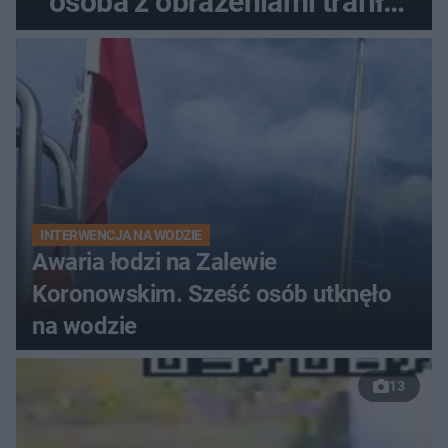
osoba z obrażeniami trafiła
do szpitala
INTERWENCJA NA WODZIE
Awaria łodzi na Zalewie
Koronowskim. Sześć osób utknęło
na wodzie
13