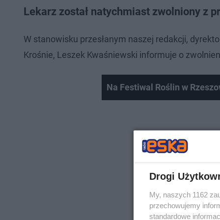
Lekarz został natychmiast zwolniony z p
W stanowisku przesłanym naszej redakcji, dyrekt
Krośnie, Leszek Kwaśniewski informuje o zwolnie
Na Festiwal Roślin w Rzeszo
Drogi Użytkow
My, naszych 1162 zau
przechowujemy informa
standardowe informac