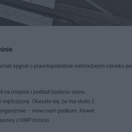
ośnie
rzymali sygnał o prawdopodobnie nietrzeźwym członku pe
ali na miejsce i poddali badaniu stanu
ie mężczyznę. Okazało się, że ma około 2
w organizmie – mówi nam podkom. Paweł
prasowy z KMP Krosno.