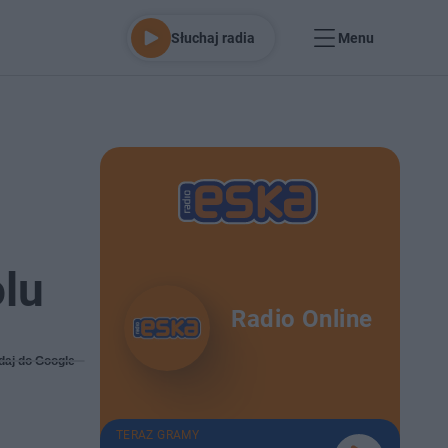
Słuchaj radia
Menu
olu
Radio Online
daj do Google
TERAZ GRAMY