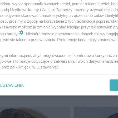
klam, wybór spersonalizowanych treści, pomiar reklam i treści, bad
 zgodą Użytkownika my i Zaufani Partnerzy możemy używać dokład
az aktywnie skanować charakterystykę urządzenia do celów identyfi
ść, prosimy o zgodę na korzystanie z tych technologii poprzez klikn
a i zawsze możesz ją zmienić/wycofać klikając przycisk ustawień pr
 Podkarpacki im. Jana Pawła II w Krośnie
ogu strony
. Niektóre rodzaje przetwarzania danych nie wymagaj
 z lekarzy pełniących dyżur w Szpitalnym
iwić się takiemu przetwarzaniu. Preferencje będą miały zastosowanie
ym w dn. 26 lutego br. był pod wpływem
rdzeniu przez Policję stanu nietrzeźwości,
szymi informacjami, abyś mógł świadomie i komfortowo korzystać z
gółowe informacje dotyczące przetwarzania Twoich danych znajdzi
y z dyżuru, a także została z nim rozwiązana
s
oraz po kliknięciu w „Ustawienia”.
 w trybie natychmiastowym – czytamy w
nowisku.
USTAWIENIA