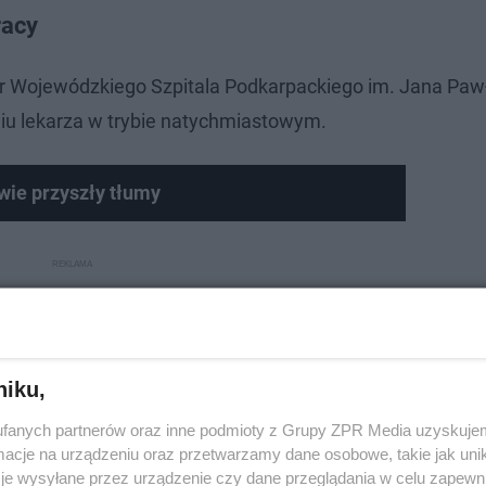
racy
or Wojewódzkiego Szpitala Podkarpackiego im. Jana Pawł
niu lekarza w trybie natychmiastowym.
wie przyszły tłumy
niku,
fanych partnerów oraz inne podmioty z Grupy ZPR Media uzyskujem
cje na urządzeniu oraz przetwarzamy dane osobowe, takie jak unika
je wysyłane przez urządzenie czy dane przeglądania w celu zapewn