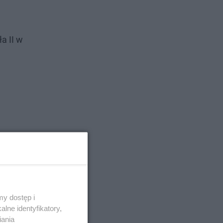
a II w
y dostęp i
lne identyfikatory,
iania