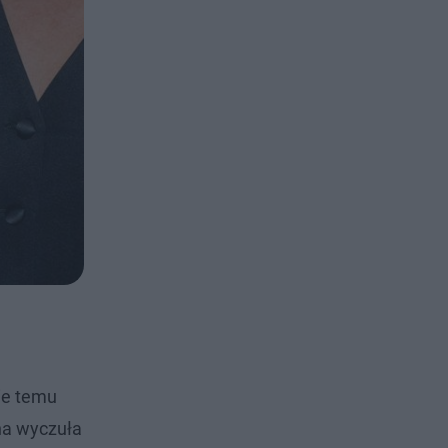
ie temu
na wyczuła