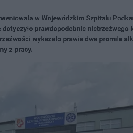
terweniowała w Wojewódzkim Szpitalu Podk
e dotyczyło prawdopodobnie nietrzeźwego l
 trzeźwości wykazało prawie dwa promile al
ny z pracy.