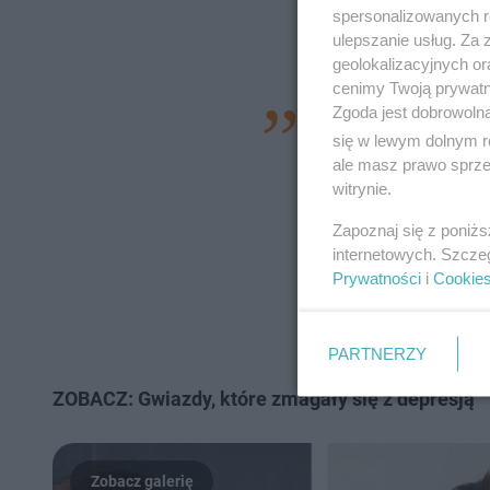
spersonalizowanych re
ulepszanie usług. Za
geolokalizacyjnych or
cenimy Twoją prywatno
Zgoda jest dobrowoln
Wojewódzki Szpital
się w lewym dolnym r
informuje, iż jeden
ale masz prawo sprzec
Oddziale Ratunkow
witrynie.
alkoholu. Po potwie
Zapoznaj się z poniż
internetowych. Szcze
lekarz został zdjęt
Prywatności
i
Cookie
umowa kontraktowa
wysłanym nam sta
PARTNERZY
ZOBACZ: Gwiazdy, które zmagały się z depresją