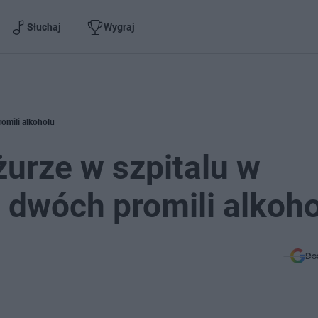
Słuchaj
Wygraj
romili alkoholu
żurze w szpitalu w
o dwóch promili alkoh
Do