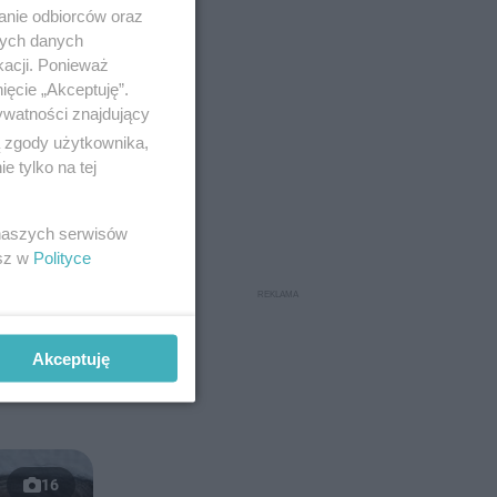
anie odbiorców oraz
nych danych
kacji. Ponieważ
ięcie „Akceptuję”.
ywatności znajdujący
ą zgody użytkownika,
 tylko na tej
 naszych serwisów
esz w
Polityce
Akceptuję
16