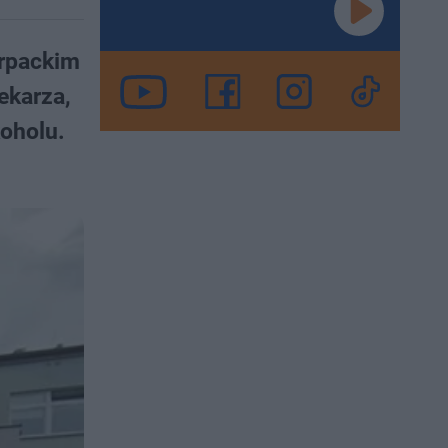
arpackim
ekarza,
koholu.