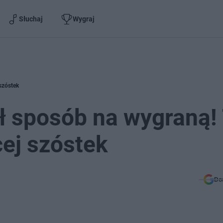
Słuchaj
Wygraj
szóstek
ił sposób na wygraną!
ej szóstek
Do