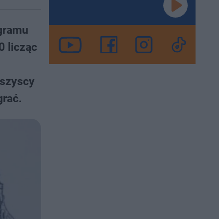
ogramu
0 licząc
wszyscy
grać.