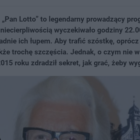
 „Pan Lotto” to legendarny prowadzący pr
z niecierpliwością wyczekiwało godziny 22.0
dnie ich łupem. Aby trafić szóstkę, oprócz
akże trochę szczęścia. Jednak, o czym nie 
15 roku zdradził sekret, jak grać, żeby wy