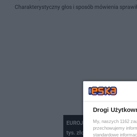
Charakterystyczny głos i sposób mówienia sprawił
Drogi Użytkow
My, naszych 1162 zau
EUROJACKPOT: Wygrana III s
przechowujemy informa
tys. złotych
standardowe informac