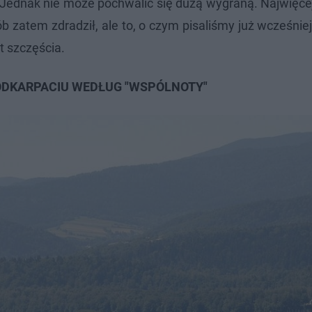
. Jednak nie może pochwalić się dużą wygraną. Najwięc
b zatem zdradził, ale to, o czym pisaliśmy już wcześnie
t szczęścia.
PODKARPACIU WEDŁUG "WSPÓLNOTY"