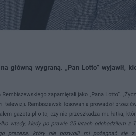
na główną wygraną. „Pan Lotto” wyjawił, ki
 Rembiszewskiego zapamiętali jako „Pana Lotto”. „Życ
rii telewizji. Rembiszewski losowania prowadził przez ć
lem gazeta.pl o to, czy nie przeszkadza mu łatka, któ
lko wtedy, kiedy po prawie 25 latach odchodziłem z To
o prezesa, który nie pozwolił mi pożegnać się z 