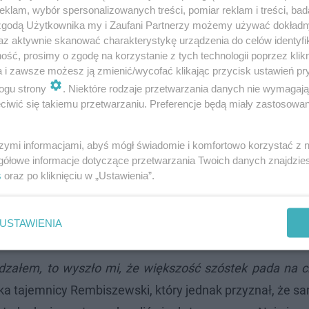
klam, wybór spersonalizowanych treści, pomiar reklam i treści, bad
 zgodą Użytkownika my i Zaufani Partnerzy możemy używać dokład
az aktywnie skanować charakterystykę urządzenia do celów identyfi
uwierzycie, ile zażądał taksówkarz
ść, prosimy o zgodę na korzystanie z tych technologii poprzez klikn
a i zawsze możesz ją zmienić/wycofać klikając przycisk ustawień pr
ogu strony
. Niektóre rodzaje przetwarzania danych nie wymagaj
dza tajemnicę
iwić się takiemu przetwarzaniu. Preferencje będą miały zastosowanie
ej nagrody w Lotto. Niektórym się to udaje, o czym mów
szymi informacjami, abyś mógł świadomie i komfortowo korzystać z
gółowe informacje dotyczące przetwarzania Twoich danych znajdzi
17 roku w małopolskim Skrzyszowie. Szczęśliwiec 
s
oraz po kliknięciu w „Ustawienia”.
zmy sobie szczerze, że takie wygrane nie trafiają się c
go „Pana Lotto”? Ryszard Rembiszewski sekret zdradził
USTAWIENIA
oku wprost stwierdził:
dzałem, to wyszło mi, że większość szóstek pada na chy
bka tajemnicy Rembiszewski, który jednak przyznał, że sa