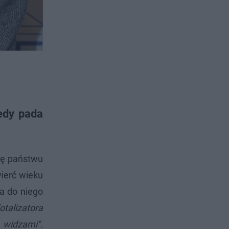
edy pada
zę państwu
wierć wieku
ra do niego
talizatora
widzami".