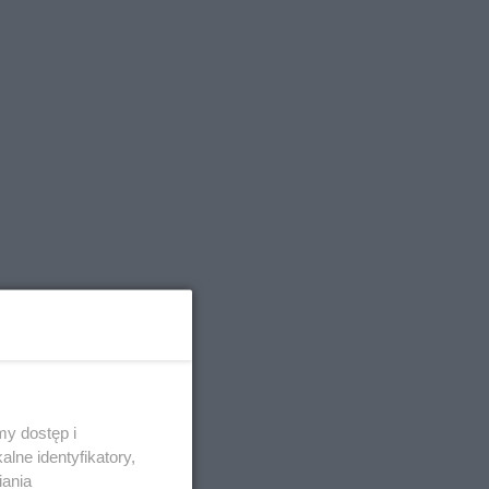
y dostęp i
lne identyfikatory,
iania