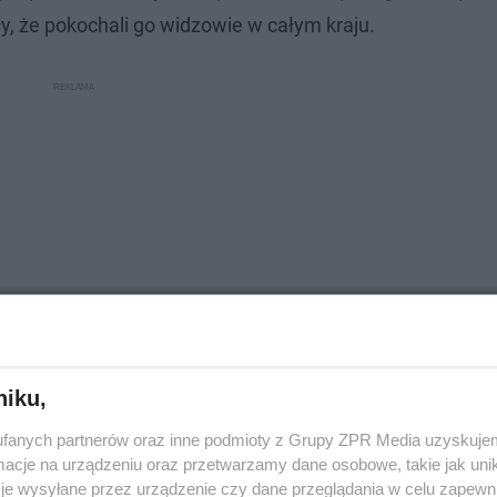
y, że pokochali go widzowie w całym kraju.
niku,
fanych partnerów oraz inne podmioty z Grupy ZPR Media uzyskujem
topnia w Polsce! Ktoś zgarnął ponad 892
cje na urządzeniu oraz przetwarzamy dane osobowe, takie jak unika
je wysyłane przez urządzenie czy dane przeglądania w celu zapewn