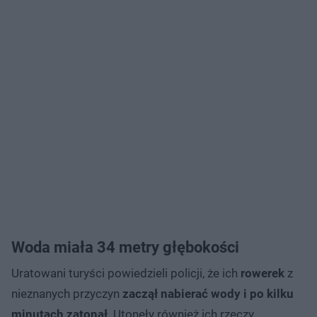
Woda miała 34 metry głębokości
Uratowani turyści powiedzieli policji, że ich
rowerek
z
nieznanych przyczyn
zaczął nabierać wody i po kilku
minutach zatonął
. Utonęły również ich rzeczy