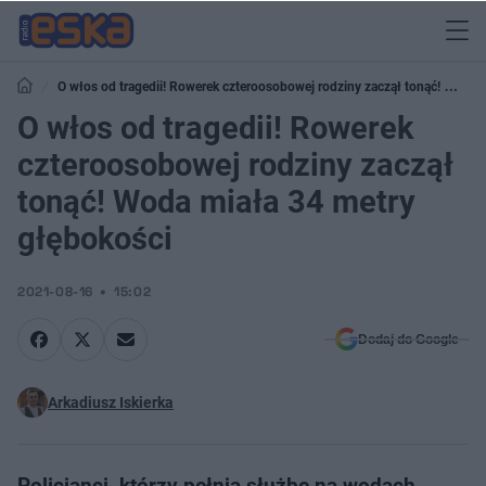
O włos od tragedii! Rowerek czteroosobowej rodziny zaczął tonąć! Woda
miała 34 metry głębokości
O włos od tragedii! Rowerek
czteroosobowej rodziny zaczął
tonąć! Woda miała 34 metry
głębokości
2021-08-16
15:02
Dodaj do Google
Arkadiusz Iskierka
Policjanci, którzy pełnią służbę na wodach