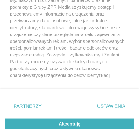
Żaden utwór zamieszczony w serwisie nie może być powielany i
podmioty z Grupy ZPR Media uzyskujemy dostęp i
rozpowszechniany lub dalej rozpowszechniany w jakikolwiek sposób (w
tym także elektroniczny lub mechaniczny) na jakimkolwiek polu
przechowujemy informacje na urządzeniu oraz
eksploatacji w jakiejkolwiek formie, włącznie z umieszczaniem w
przetwarzamy dane osobowe, takie jak unikalne
Internecie bez pisemnej zgody właściciela praw. Jakiekolwiek użycie lub
identyfikatory, standardowe informacje wysyłane przez
wykorzystanie utworów w całości lub w części z naruszeniem prawa,
tzn. bez właściwej zgody, jest zabronione pod groźbą kary i może być
urządzenie czy dane przeglądania w celu zapewniania
ścigane prawnie.
spersonalizowanych reklam, wybór spersonalizowanych
treści, pomiar reklam i treści, badanie odbiorców oraz
ulepszanie usług. Za zgodą Użytkownika my i Zaufani
Partnerzy możemy używać dokładnych danych
geolokalizacyjnych oraz aktywnie skanować
charakterystykę urządzenia do celów identyfikacji.
Ponieważ cenimy Twoją prywatność, prosimy o zgodę na
O nas
korzystanie z tych technologii poprzez kliknięcie
Informacje prawne
„Akceptuję”. Zgoda jest dobrowolna i zawsze możesz ją
zmienić/wycofać klikając przycisk ustawień prywatności
PARTNERZY
USTAWIENIA
Nasze serwisy
znajdujący się w lewym dolnym rogu strony
. Niektóre
rodzaje przetwarzania danych nie wymagają zgody
© 2026 Grupa ZPR Media
Akceptuję
użytkownika, ale masz prawo sprzeciwić się takiemu
przetwarzaniu. Preferencje będą miały zastosowanie tylko
na tej witrynie.