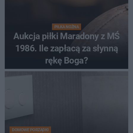
PIŁKA NOŻNA
Aukcja piłki Maradony z MŚ
1986. Ile zapłacą za słynną
rękę Boga?
DOMOWE PORZĄDKI