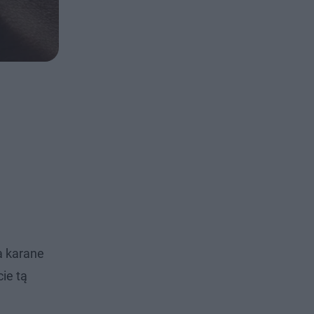
a karane
ie tą