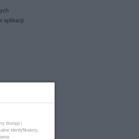
nych
 aplikacji
y dostęp i
lne identyfikatory,
iania