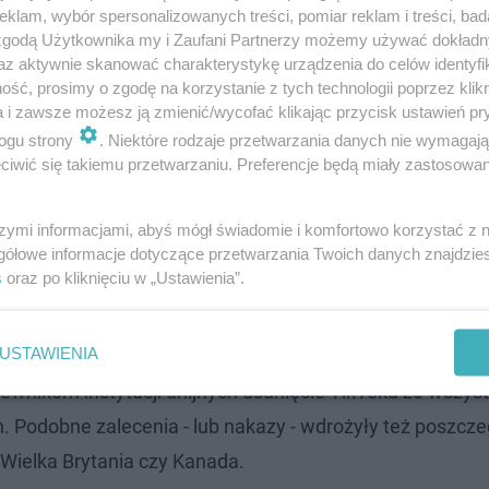
klam, wybór spersonalizowanych treści, pomiar reklam i treści, bad
 zgodą Użytkownika my i Zaufani Partnerzy możemy używać dokład
az aktywnie skanować charakterystykę urządzenia do celów identyfi
ść, prosimy o zgodę na korzystanie z tych technologii poprzez klikn
a i zawsze możesz ją zmienić/wycofać klikając przycisk ustawień pr
0 tys. dolarów dziennie na podmiot (jak TikTok czy Goo
ogu strony
. Niektóre rodzaje przetwarzania danych nie wymagaj
iwić się takiemu przetwarzaniu. Preferencje będą miały zastosowanie
 Kary nie dotyczyłyby jednak użytkowników, ani pośrednik
szymi informacjami, abyś mógł świadomie i komfortowo korzystać z
obowiązujące w blisko połowie amerykańskich stanów. R
gółowe informacje dotyczące przetwarzania Twoich danych znajdzi
Toka na urządzeniach służbowych.
s
oraz po kliknięciu w „Ustawienia”.
ka
USTAWIENIA
nikom instytucji unijnych usunięcie TikToka ze wszyst
Podobne zalecenia - lub nakazy - wdrożyły też poszcze
, Wielka Brytania czy Kanada.