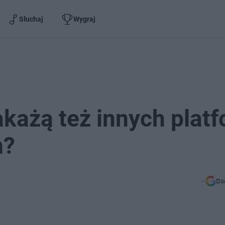
Słuchaj
Wygraj
akażą też innych plat
h?
Do