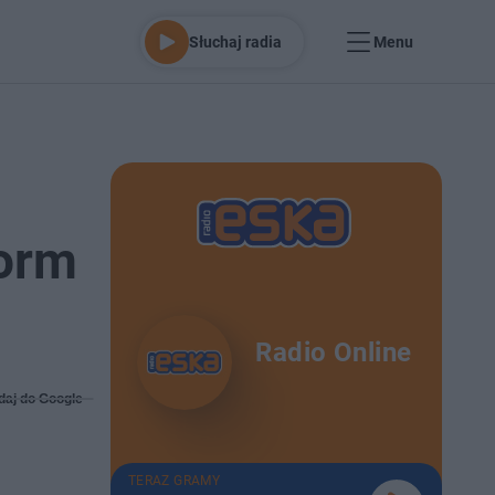
Słuchaj radia
Menu
form
Radio Online
daj do Google
TERAZ GRAMY