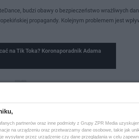
 ByteDance, budzi obawy o bezpieczeństwo wrażliwych da
opekińskiej propagandy. Kolejnym problemem jest wpływ
cać na Tik Toka? Koronaporadnik Adama
niku,
fanych partnerów oraz inne podmioty z Grupy ZPR Media uzyskujem
cje na urządzeniu oraz przetwarzamy dane osobowe, takie jak unika
je wysyłane przez urządzenie czy dane przeglądania w celu zapewn