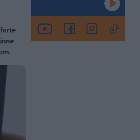
forte
 inne
tom.