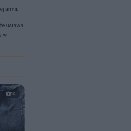
j armii.
 że ustawa
w w
10