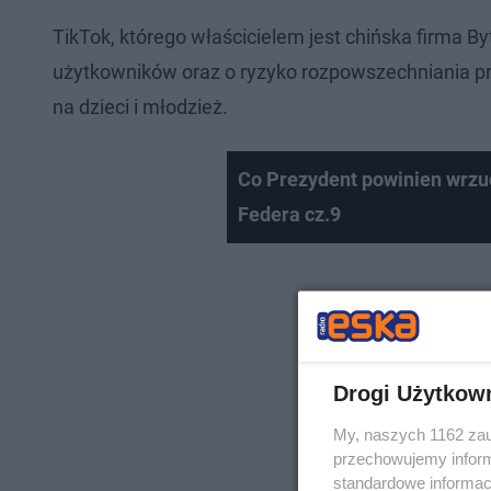
TikTok, którego właścicielem jest chińska firma
użytkowników oraz o ryzyko rozpowszechniania pr
na dzieci i młodzież.
Co Prezydent powinien wrzu
Federa cz.9
Drogi Użytkow
My, naszych 1162 zau
przechowujemy informa
standardowe informac