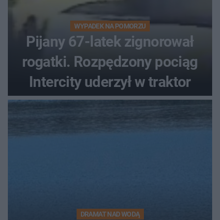
WYPADEK NA POMORZU
Pijany 67-latek zignorował
rogatki. Rozpędzony pociąg
Intercity uderzył w traktor
DRAMAT NAD WODĄ