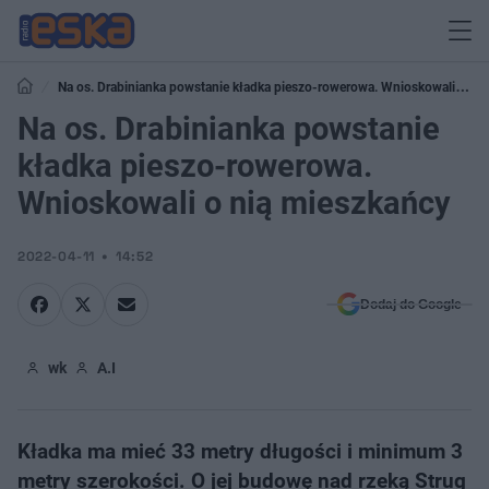
Na os. Drabinianka powstanie kładka pieszo-rowerowa. Wnioskowali o
nią mieszkańcy
Na os. Drabinianka powstanie
kładka pieszo-rowerowa.
Wnioskowali o nią mieszkańcy
2022-04-11
14:52
Dodaj do Google
wk
A.I
Kładka ma mieć 33 metry długości i minimum 3
metry szerokości. O jej budowę nad rzeką Strug