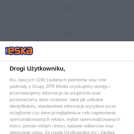
Drogi Użytkowniku,
My, naszych 1160 zaufanych partnerów oraz inne
Żaden utwór zamieszczony w serwisie nie może być powielany i
podmioty z Grupy ZPR Media uzyskujemy dostęp i
rozpowszechniany lub dalej rozpowszechniany w jakikolwiek sposób (w
tym także elektroniczny lub mechaniczny) na jakimkolwiek polu
przechowujemy informacje na urządzeniu oraz
eksploatacji w jakiejkolwiek formie, włącznie z umieszczaniem w
przetwarzamy dane osobowe, takie jak unikalne
Internecie bez pisemnej zgody właściciela praw. Jakiekolwiek użycie lub
identyfikatory, standardowe informacje wysyłane przez
wykorzystanie utworów w całości lub w części z naruszeniem prawa,
tzn. bez właściwej zgody, jest zabronione pod groźbą kary i może być
urządzenie czy dane przeglądania w celu zapewniania
ścigane prawnie.
spersonalizowanych reklam, wybór spersonalizowanych
treści, pomiar reklam i treści, badanie odbiorców oraz
ulepszanie usług. Za zgodą Użytkownika my i Zaufani