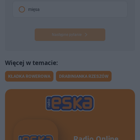
mięsa
Następne pytanie
KŁADKA ROWEROWA
DRABINIANKA RZESZÓW
Radio Online