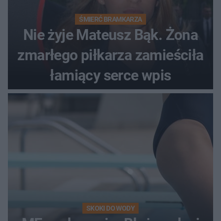
ŚMIERĆ BRAMKARZA
Nie żyje Mateusz Bąk. Żona
zmarłego piłkarza zamieściła
łamiący serce wpis
SKOKI DO WODY