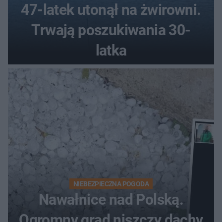
47-latek utonął na żwirowni.
Trwają poszukiwania 30-
latka
NIEBEZPIECZNA POGODA
Nawałnice nad Polską.
Ogromny grad niszczy dachy