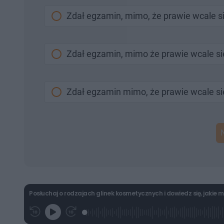
Zdał egzamin, mimo, że prawie wcale si
Zdał egzamin, mimo że prawie wcale się
Zdał egzamin mimo, że prawie wcale się
Posłuchaj o rodzajach glinek kosmetycznych i dowiedz się, jaki
L
P
P
G
o
r
r
r
a
z
z