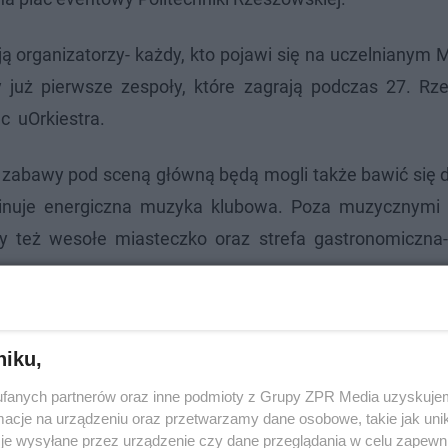
ują organizatorzy- każdy, kto pojawi się na uczelnianym 
y już pierwsze zespoły, które zagrają podczas 27. Rz
c uOrkiestra.
z zabawy pod sceną główną będą mogli także bawić się 
minuje energiczna muzyka klubowa. Poza muzycznymi 
y też wesołe miasteczko oraz strefa gastronomiczna-
niku,
fanych partnerów oraz inne podmioty z Grupy ZPR Media uzyskujem
cje na urządzeniu oraz przetwarzamy dane osobowe, takie jak unika
je wysyłane przez urządzenie czy dane przeglądania w celu zapewn