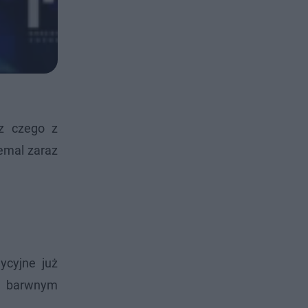
 z czego z
iemal zaraz
ycyjne już
 w barwnym