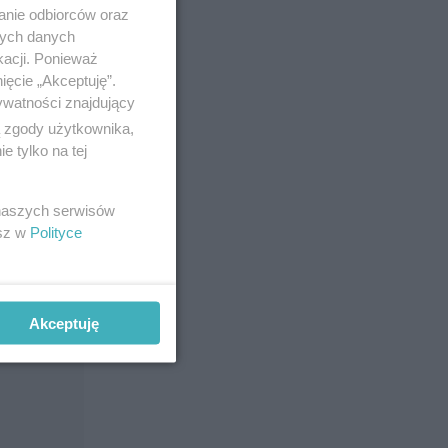
anie odbiorców oraz
nych danych
kacji. Ponieważ
ięcie „Akceptuję”.
ywatności znajdujący
ą zgody użytkownika,
 tylko na tej
 naszych serwisów
esz w
Polityce
Akceptuję