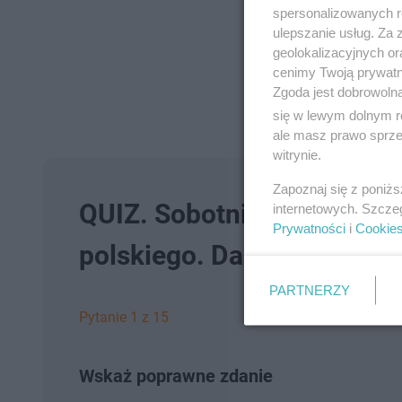
spersonalizowanych re
ulepszanie usług. Za
geolokalizacyjnych or
cenimy Twoją prywatno
Zgoda jest dobrowoln
się w lewym dolnym r
ale masz prawo sprzec
witrynie.
Zapoznaj się z poniż
QUIZ. Sobotnia ortografia.
internetowych. Szcze
Prywatności
i
Cookie
polskiego. Dasz radę osią
PARTNERZY
Pytanie 1 z 15
Wskaż poprawne zdanie