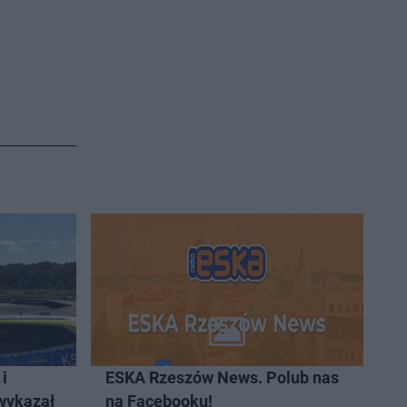
o
s
t
a
ł
y
c
z
a
s
Â
i
ESKA Rzeszów News. Polub nas
 wykazał
na Facebooku!