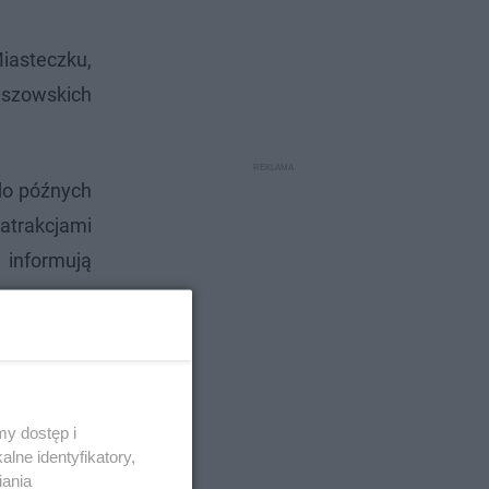
Miasteczku,
eszowskich
do późnych
atrakcjami
 informują
y dostęp i
lne identyfikatory,
iania