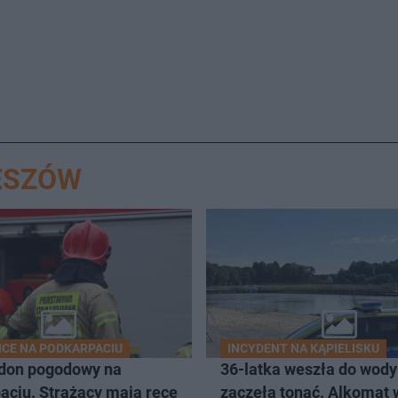
ESZÓW
CE NA PODKARPACIU
INCYDENT NA KĄPIELISKU
don pogodowy na
36-latka weszła do wody 
aciu. Strażacy mają ręce
zaczęła tonąć. Alkomat