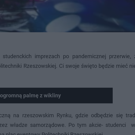
 studenckich imprezach po pandemicznej przerwie,
itechniki Rzeszowskiej. Ci swoje święto będzie mieć n
ogromną palmę z wikliny
aczną na rzeszowskim Rynku, gdzie odbędzie się trad
przez władze samorządowe. Po tym akcie- studenci
na plac eventowy Politechniki Rzeszowskiej.