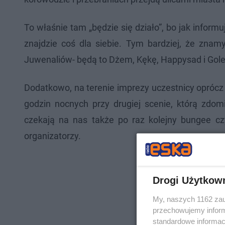
To właśnie tam „będzie się działo”, bo jak inform
znajdzie coś dla siebie. Tym bardziej, że znam
Juwenaliów- będą to Dżem, Kękę, Happysad i Gole
Dodatkowo, na terenie imprezy uczestnicy opróc
godzin nocnych przy drugiej scenie, którą zdo
czekają na nas także po raz kolejny bungee cz
organizatorzy.
Drogi Użytkow
My, naszych 1162 zau
przechowujemy informa
standardowe informac