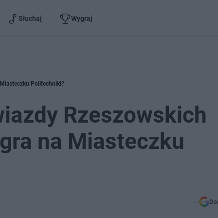
Słuchaj
Wygraj
iasteczku Politechniki?
wiazdy Rzeszowskich
agra na Miasteczku
Do