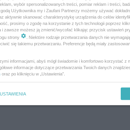
klam, wybór spersonalizowanych treści, pomiar reklam i treści, bad
 zgodą Użytkownika my i Zaufani Partnerzy możemy używać dokład
az aktywnie skanować charakterystykę urządzenia do celów identyfi
ść, prosimy o zgodę na korzystanie z tych technologii poprzez klikn
a i zawsze możesz ją zmienić/wycofać klikając przycisk ustawień pr
ogu strony
. Niektóre rodzaje przetwarzania danych nie wymagaj
iwić się takiemu przetwarzaniu. Preferencje będą miały zastosowanie
szymi informacjami, abyś mógł świadomie i komfortowo korzystać z
 Tylko dla mistrzów języka
gółowe informacje dotyczące przetwarzania Twoich danych znajdzi
s
oraz po kliknięciu w „Ustawienia”.
gnąć 12/15?
USTAWIENIA