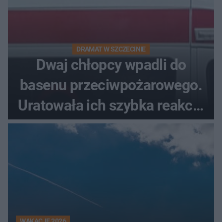
DRAMAT W SZCZECINIE
Dwaj chłopcy wpadli do
basenu przeciwpożarowego.
Uratowała ich szybka reakcja
świadków
WAKACJE 2026