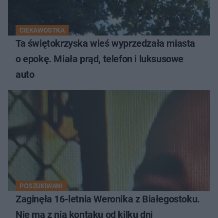
CIEKAWOSTKA
Ta świętokrzyska wieś wyprzedzała miasta
o epokę. Miała prąd, telefon i luksusowe
auto
POSZUKIWANI
Zaginęła 16-letnia Weronika z Białegostoku.
Nie ma z nią kontaku od kilku dni