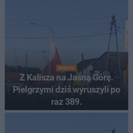
KOŚCIÓŁ
Z Kalisza na Jasną Górę.
Pielgrzymi dziś wyruszyli po
raz 389.