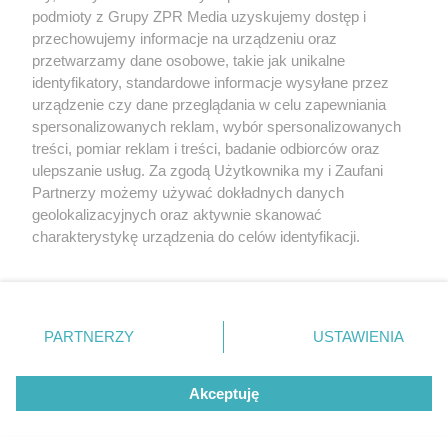
Żaden utwór zamieszczony w serwisie nie może być powielany i
podmioty z Grupy ZPR Media uzyskujemy dostęp i
rozpowszechniany lub dalej rozpowszechniany w jakikolwiek sposób (w
przechowujemy informacje na urządzeniu oraz
tym także elektroniczny lub mechaniczny) na jakimkolwiek polu
eksploatacji w jakiejkolwiek formie, włącznie z umieszczaniem w
przetwarzamy dane osobowe, takie jak unikalne
Internecie bez pisemnej zgody właściciela praw. Jakiekolwiek użycie lub
identyfikatory, standardowe informacje wysyłane przez
wykorzystanie utworów w całości lub w części z naruszeniem prawa,
tzn. bez właściwej zgody, jest zabronione pod groźbą kary i może być
urządzenie czy dane przeglądania w celu zapewniania
ścigane prawnie.
spersonalizowanych reklam, wybór spersonalizowanych
treści, pomiar reklam i treści, badanie odbiorców oraz
ulepszanie usług. Za zgodą Użytkownika my i Zaufani
Partnerzy możemy używać dokładnych danych
geolokalizacyjnych oraz aktywnie skanować
charakterystykę urządzenia do celów identyfikacji.
Ponieważ cenimy Twoją prywatność, prosimy o zgodę na
O nas
korzystanie z tych technologii poprzez kliknięcie
Informacje prawne
„Akceptuję”. Zgoda jest dobrowolna i zawsze możesz ją
zmienić/wycofać klikając przycisk ustawień prywatności
PARTNERZY
USTAWIENIA
Nasze serwisy
znajdujący się w lewym dolnym rogu strony
. Niektóre
rodzaje przetwarzania danych nie wymagają zgody
© 2026 Grupa ZPR Media
Akceptuję
użytkownika, ale masz prawo sprzeciwić się takiemu
przetwarzaniu. Preferencje będą miały zastosowanie tylko
na tej witrynie.