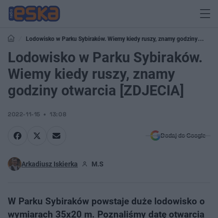
Lodowisko w Parku Sybiraków. Wiemy kiedy ruszy, znamy godziny
otwarcia [ZDJECIA]
Lodowisko w Parku Sybiraków.
Wiemy kiedy ruszy, znamy
godziny otwarcia [ZDJECIA]
2022-11-15
13:08
Dodaj do Google
Arkadiusz Iskierka
M.S
W Parku Sybiraków powstaje duże lodowisko o
wymiarach 35x20 m. Poznaliśmy datę otwarcia