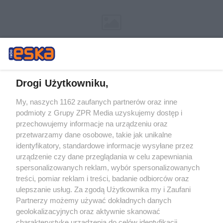
Drogi Użytkowniku,
My, naszych 1162 zaufanych partnerów oraz inne
Żaden utwór zamieszczony w serwisie nie może być powielany i
podmioty z Grupy ZPR Media uzyskujemy dostęp i
rozpowszechniany lub dalej rozpowszechniany w jakikolwiek sposób (w
przechowujemy informacje na urządzeniu oraz
tym także elektroniczny lub mechaniczny) na jakimkolwiek polu
eksploatacji w jakiejkolwiek formie, włącznie z umieszczaniem w
przetwarzamy dane osobowe, takie jak unikalne
Internecie bez pisemnej zgody właściciela praw. Jakiekolwiek użycie lub
identyfikatory, standardowe informacje wysyłane przez
wykorzystanie utworów w całości lub w części z naruszeniem prawa,
tzn. bez właściwej zgody, jest zabronione pod groźbą kary i może być
urządzenie czy dane przeglądania w celu zapewniania
ścigane prawnie.
spersonalizowanych reklam, wybór spersonalizowanych
treści, pomiar reklam i treści, badanie odbiorców oraz
ulepszanie usług. Za zgodą Użytkownika my i Zaufani
Partnerzy możemy używać dokładnych danych
geolokalizacyjnych oraz aktywnie skanować
charakterystykę urządzenia do celów identyfikacji.