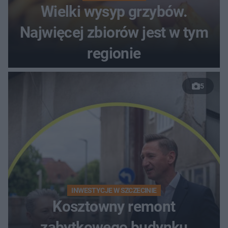
Wielki wysyp grzybów.
Najwięcej zbiorów jest w tym
regionie
5
INWESTYCJE W SZCZECINIE
Kosztowny remont
zabytkowego budynku