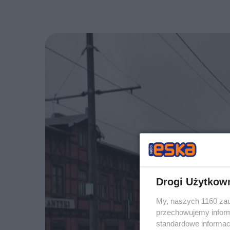
Drogi Użytkow
My, naszych 1160 zau
przechowujemy informa
standardowe informac