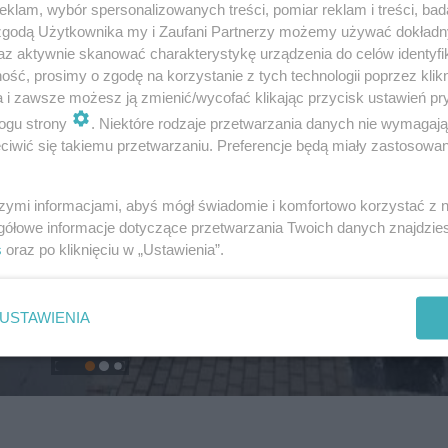
klam, wybór spersonalizowanych treści, pomiar reklam i treści, bad
 zgodą Użytkownika my i Zaufani Partnerzy możemy używać dokład
az aktywnie skanować charakterystykę urządzenia do celów identyfi
ść, prosimy o zgodę na korzystanie z tych technologii poprzez klikn
a i zawsze możesz ją zmienić/wycofać klikając przycisk ustawień pr
ogu strony
. Niektóre rodzaje przetwarzania danych nie wymagaj
iwić się takiemu przetwarzaniu. Preferencje będą miały zastosowanie
szymi informacjami, abyś mógł świadomie i komfortowo korzystać z
gółowe informacje dotyczące przetwarzania Twoich danych znajdzi
s
oraz po kliknięciu w „Ustawienia”.
USTAWIENIA