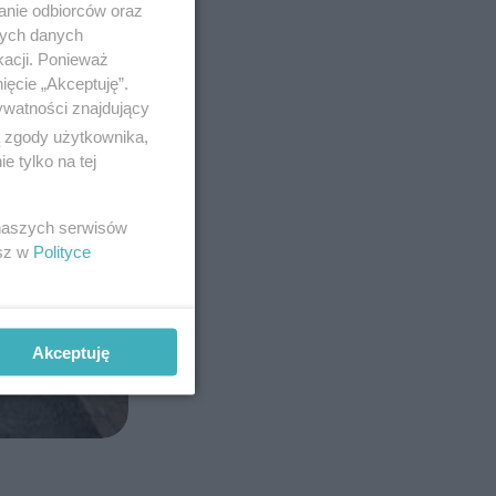
anie odbiorców oraz
nych danych
kacji. Ponieważ
ięcie „Akceptuję”.
ywatności znajdujący
ą zgody użytkownika,
 tylko na tej
 naszych serwisów
esz w
Polityce
Akceptuję