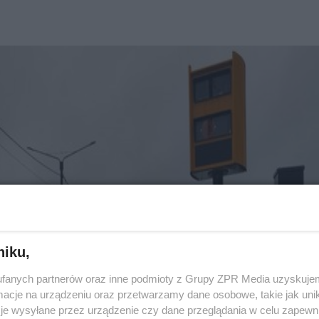
niku,
fanych partnerów oraz inne podmioty z Grupy ZPR Media uzyskujem
cje na urządzeniu oraz przetwarzamy dane osobowe, takie jak unika
je wysyłane przez urządzenie czy dane przeglądania w celu zapewn