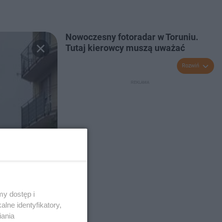
Nowoczesny fotoradar w Toruniu.
Tutaj kierowcy muszą uważać
Rozwiń
y dostęp i
lne identyfikatory,
iania