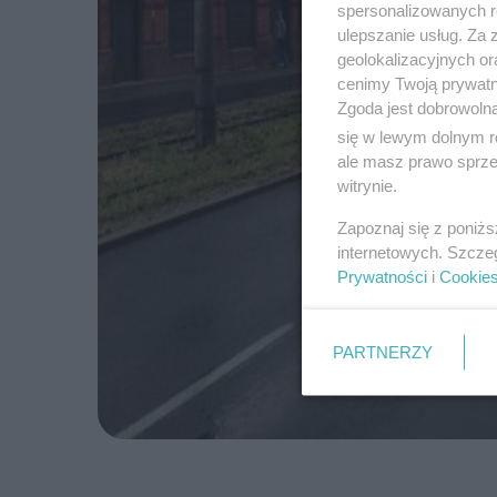
spersonalizowanych re
ulepszanie usług. Za
geolokalizacyjnych or
cenimy Twoją prywatno
Zgoda jest dobrowoln
się w lewym dolnym r
ale masz prawo sprzec
witrynie.
Zapoznaj się z poniż
internetowych. Szcze
Prywatności
i
Cookie
PARTNERZY