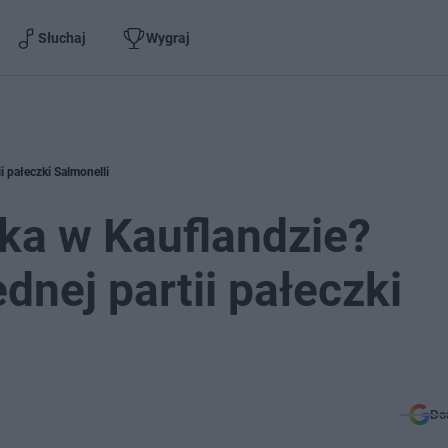
Słuchaj
Wygraj
i pałeczki Salmonelli
jka w Kauflandzie?
dnej partii pałeczki
Do