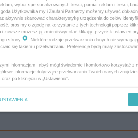
klam, wybór spersonalizowanych treści, pomiar reklam i treści, bad
p. z o.o. Gostków ul. Główna 15 58-312 Stare
 zgodą Użytkownika my i Zaufani Partnerzy możemy używać dokład
az aktywnie skanować charakterystykę urządzenia do celów identyfi
terynaryjny zakładu: PL02215903WE.
ść, prosimy o zgodę na korzystanie z tych technologii poprzez klikn
a i zawsze możesz ją zmienić/wycofać klikając przycisk ustawień pr
ogu strony
. Niektóre rodzaje przetwarzania danych nie wymagaj
iwić się takiemu przetwarzaniu. Preferencje będą miały zastosowanie
szymi informacjami, abyś mógł świadomie i komfortowo korzystać z
gółowe informacje dotyczące przetwarzania Twoich danych znajdzi
s
oraz po kliknięciu w „Ustawienia”.
USTAWIENIA