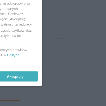
anie odbiorców oraz
nych danych
kacji. Ponieważ
ięcie „Akceptuję”.
ywatności znajdujący
ą zgody użytkownika,
 tylko na tej
 naszych serwisów
esz w
Polityce
Akceptuję