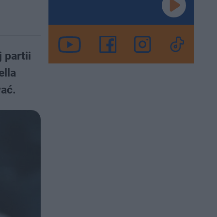
 partii
ella
wać.