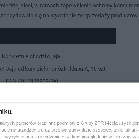
iemieckiej sieci, w ramach zapewnienia ochrony konsum
 zdecydowała się na wycofanie ze sprzedaży produktów z 
Konkretnie chodzi o jaja:
! Jaja od kury zielononóżki, klasa A, 10 szt.
EAN 4047905903490
ej spożyć przed: 08.07.2023 (dane podane na
ia) Numer partii: PAW08 (dane podane pod
niku,
fanych partnerów oraz inne podmioty z Grupy ZPR Media uzyskujem
 jaj: 1PL10081308 (Ferma Drobiu Tomasz
cje na urządzeniu oraz przetwarzamy dane osobowe, takie jak unika
je wysyłane przez urządzenie czy dane przeglądania w celu zapewn