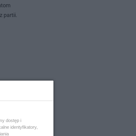
entom
partii.
y dostęp i
lne identyfikatory,
iania