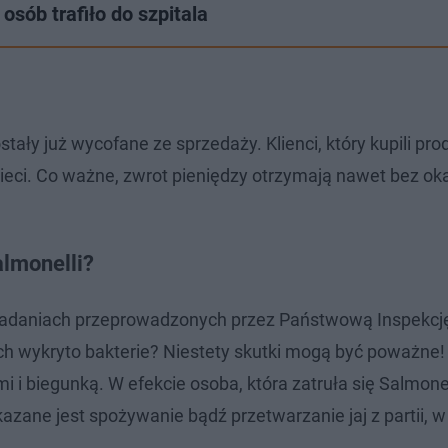
osób trafiło do szpitala
stały już wycofane ze sprzedaży. Klienci, który kupili pro
 sieci. Co ważne, zwrot pieniędzy otrzymają nawet bez o
almonelli?
 w badaniach przeprowadzonych przez Państwową Inspekcj
ych wykryto bakterie? Niestety skutki mogą być poważne!
 i biegunką. W efekcie osoba, która zatruła się Salmone
kazane jest spożywanie bądź przetwarzanie jaj z partii, w 