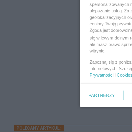
spersonalizowanych re
Producent: Aktiw S
ulepszanie usług. Za
geolokalizacyjnych or
Bogaczowice Nr we
cenimy Twoją prywatno
Zgoda jest dobrowoln
się w lewym dolnym r
ale masz prawo sprzec
witrynie.
Zapoznaj się z poniż
internetowych. Szcze
Prywatności
i
Cookie
PARTNERZY
POLECANY ARTYKUŁ: