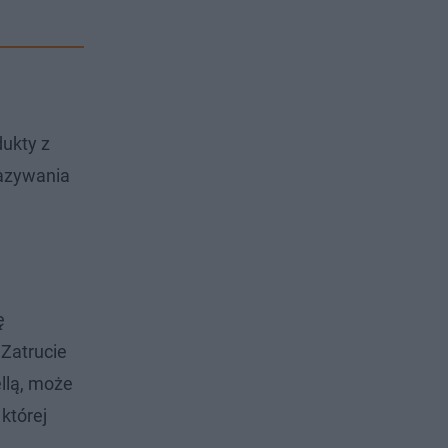
dukty z
kazywania
ę
 Zatrucie
llą, może
której