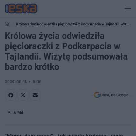
Królowa życia odwiedziła pięcioraczki z Podkarpacia w Tajlandii. Wizytę
podsumowała bardzo krótko
Królowa życia odwiedziła
pięcioraczki z Podkarpacia w
Tajlandii. Wizytę podsumowała
bardzo krótko
2024-06-18
9:06
Dodaj do Google
A.Mil
"Mamy dziś gości" - tak wizytę królowej życia