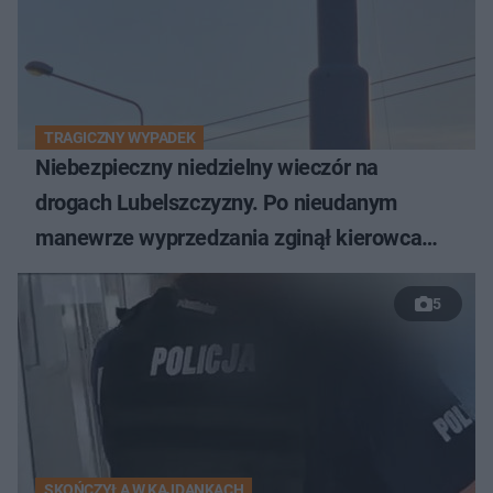
TRAGICZNY WYPADEK
Niebezpieczny niedzielny wieczór na
drogach Lubelszczyzny. Po nieudanym
manewrze wyprzedzania zginął kierowca
auta
5
SKOŃCZYŁA W KAJDANKACH