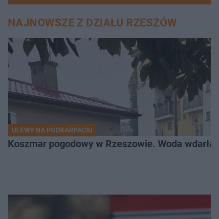
NAJNOWSZE Z DZIAŁU RZESZÓW
ULEWY NA PODKARPACIU
Koszmar pogodowy w Rzeszowie. Woda wdarła si