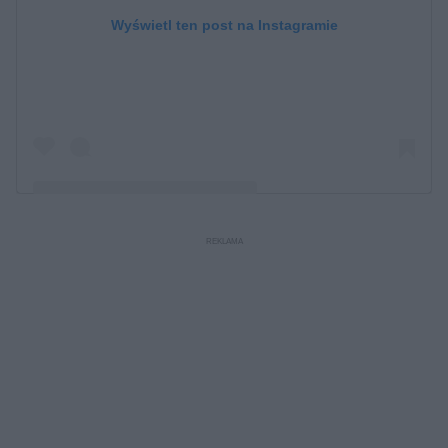
Wyświetl ten post na Instagramie
Post udostępniony przez Dominika Clarke (@rodzinaclarke)