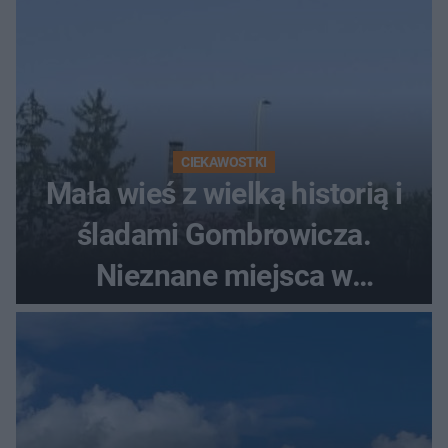
CIEKAWOSTKI
Mała wieś z wielką historią i
śladami Gombrowicza.
Nieznane miejsca w
Świętokrzyskiem