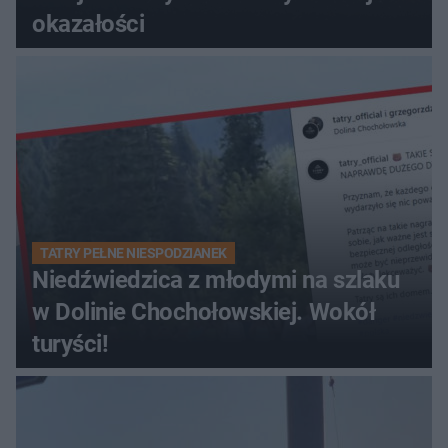
okazałości
TATRY PEŁNE NIESPODZIANEK
Niedźwiedzica z młodymi na szlaku
w Dolinie Chochołowskiej. Wokół
turyści!