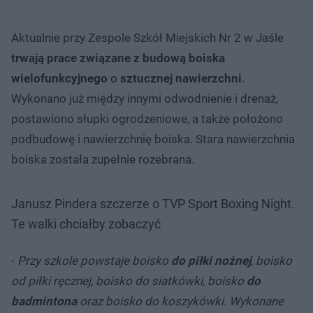
Aktualnie przy Zespole Szkół Miejskich Nr 2 w Jaśle
trwają prace związane z budową boiska
wielofunkcyjnego
o
sztucznej nawierzchni
.
Wykonano już między innymi odwodnienie i drenaż,
postawiono słupki ogrodzeniowe, a także położono
podbudowę i nawierzchnię boiska. Stara nawierzchnia
boiska została zupełnie rozebrana.
Janusz Pindera szczerze o TVP Sport Boxing Night.
Te walki chciałby zobaczyć
-
Przy szkole powstaje boisko
do piłki nożnej
, boisko
od piłki ręcznej, boisko do siatkówki, boisko
do
badmintona
oraz boisko do koszykówki. Wykonane