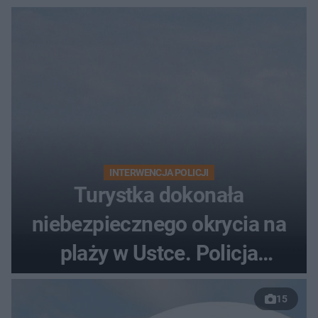
INTERWENCJA POLICJI
Turystka dokonała
niebezpiecznego okrycia na
plaży w Ustce. Policja
musiała zamknąć odcinek
15
wybrzeża