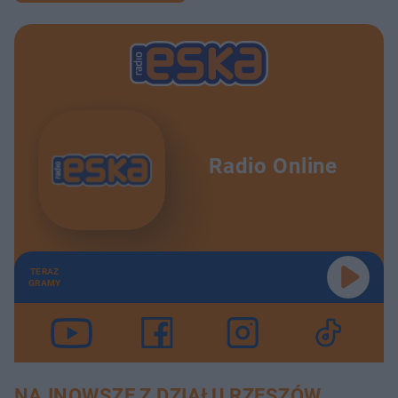
Radio Online
TERAZ
GRAMY
NAJNOWSZE Z DZIAŁU RZESZÓW