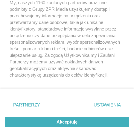
My, naszych 1160 zaufanych partnerów oraz inne
Żaden utwór zamieszczony w serwisie nie może być powielany i
podmioty z Grupy ZPR Media uzyskujemy dostęp i
rozpowszechniany lub dalej rozpowszechniany w jakikolwiek sposób (w
tym także elektroniczny lub mechaniczny) na jakimkolwiek polu
przechowujemy informacje na urządzeniu oraz
eksploatacji w jakiejkolwiek formie, włącznie z umieszczaniem w
przetwarzamy dane osobowe, takie jak unikalne
Internecie bez pisemnej zgody właściciela praw. Jakiekolwiek użycie lub
identyfikatory, standardowe informacje wysyłane przez
wykorzystanie utworów w całości lub w części z naruszeniem prawa,
tzn. bez właściwej zgody, jest zabronione pod groźbą kary i może być
urządzenie czy dane przeglądania w celu zapewniania
ścigane prawnie.
spersonalizowanych reklam, wybór spersonalizowanych
treści, pomiar reklam i treści, badanie odbiorców oraz
ulepszanie usług. Za zgodą Użytkownika my i Zaufani
Partnerzy możemy używać dokładnych danych
geolokalizacyjnych oraz aktywnie skanować
charakterystykę urządzenia do celów identyfikacji.
Ponieważ cenimy Twoją prywatność, prosimy o zgodę na
O nas
korzystanie z tych technologii poprzez kliknięcie
Informacje prawne
„Akceptuję”. Zgoda jest dobrowolna i zawsze możesz ją
zmienić/wycofać klikając przycisk ustawień prywatności
PARTNERZY
USTAWIENIA
Nasze serwisy
znajdujący się w lewym dolnym rogu strony
. Niektóre
rodzaje przetwarzania danych nie wymagają zgody
© 2026 Grupa ZPR Media
Akceptuję
użytkownika, ale masz prawo sprzeciwić się takiemu
przetwarzaniu. Preferencje będą miały zastosowanie tylko