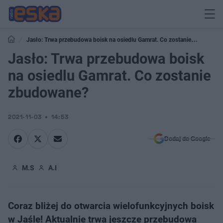
Jasło: Trwa przebudowa boisk na osiedlu Gamrat. Co zostanie
zbudowane?
Jasło: Trwa przebudowa boisk
na osiedlu Gamrat. Co zostanie
zbudowane?
2021-11-03
14:53
Dodaj do Google
M.S
A.I
Coraz bliżej do otwarcia wielofunkcyjnych boisk
w Jaśle! Aktualnie trwa jeszcze przebudowa