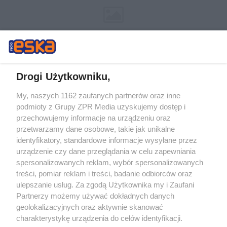
Drogi Użytkowniku,
My, naszych 1162 zaufanych partnerów oraz inne
Żaden utwór zamieszczony w serwisie nie może być powielany i
podmioty z Grupy ZPR Media uzyskujemy dostęp i
rozpowszechniany lub dalej rozpowszechniany w jakikolwiek sposób (w
przechowujemy informacje na urządzeniu oraz
tym także elektroniczny lub mechaniczny) na jakimkolwiek polu
eksploatacji w jakiejkolwiek formie, włącznie z umieszczaniem w
przetwarzamy dane osobowe, takie jak unikalne
Internecie bez pisemnej zgody właściciela praw. Jakiekolwiek użycie lub
identyfikatory, standardowe informacje wysyłane przez
wykorzystanie utworów w całości lub w części z naruszeniem prawa,
tzn. bez właściwej zgody, jest zabronione pod groźbą kary i może być
urządzenie czy dane przeglądania w celu zapewniania
ścigane prawnie.
spersonalizowanych reklam, wybór spersonalizowanych
treści, pomiar reklam i treści, badanie odbiorców oraz
ulepszanie usług. Za zgodą Użytkownika my i Zaufani
Partnerzy możemy używać dokładnych danych
geolokalizacyjnych oraz aktywnie skanować
charakterystykę urządzenia do celów identyfikacji.