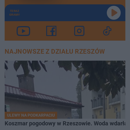
TERAZ
GRAMY
NAJNOWSZE Z DZIAŁU RZESZÓW
ULEWY NA PODKARPACIU
Koszmar pogodowy w Rzeszowie. Woda wdarła si