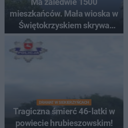
Ma zaledwie 1500
mieszkańców. Mała wioska w
Świętokrzyskiem skrywa
zabytki, bywał tu nawet król
DRAMAT W SIEKIERZYŃCACH
Tragiczna śmierć 46-latki w
powiecie hrubieszowskim!