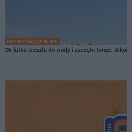
INCYDENT NA KĄPIELISKU
36-latka weszła do wody i zaczęła tonąć. Alkom