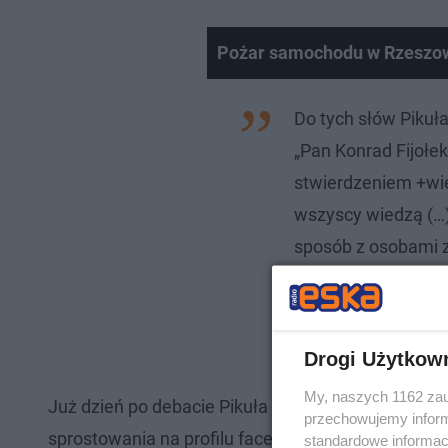
Pożar samochodu w Rzeszo
Do tych słów Pikuła
„Pan Konrad Fijołe
stwierdzeniem +wie
wszyscy wiedzą (…)
sposób z osobami z 
naszej ojczyźnie” 
oczernianie nas, n
kandydatka na pre
Drogi Użytkow
My, naszych 1162 zau
Już dzień po debacie Pikuła wystosowała do Fijoł
przechowujemy informa
sprostowania na profilu facebookowym Konrada F
standardowe informac