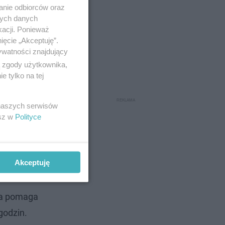
anie odbiorców oraz
nych danych
kacji. Ponieważ
ięcie „Akceptuję”.
ywatności znajdujący
ą zgody użytkownika,
 tylko na tej
 naszych serwisów
esz w
Polityce
Akceptuję
óra pomaga
godzin.