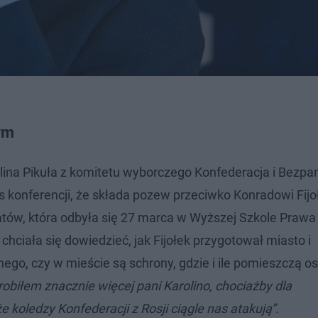
ym
ina Pikuła z komitetu wyborczego Konfederacja i Bezpar
onferencji, że składa pozew przeciwko Konradowi Fijo
ów, która odbyła się 27 marca w Wyższej Szkole Prawa 
hciała się dowiedzieć, jak Fijołek przygotował miasto i
o, czy w mieście są schrony, gdzie i ile pomieszczą o
obiłem znacznie więcej pani Karolino, chociażby dla
 koledzy Konfederacji z Rosji ciągle nas atakują”.