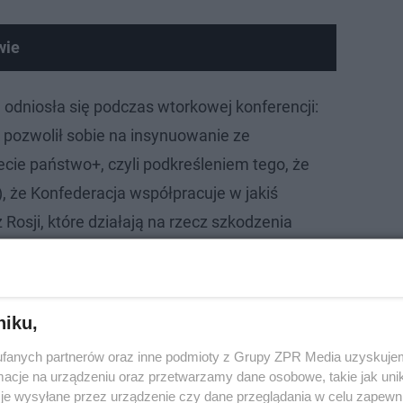
wie
 odniosła się podczas wtorkowej konferencji:
k pozwolił sobie na insynuowanie ze
cie państwo+, czyli podkreśleniem tego, że
, że Konfederacja współpracuje w jakiś
Rosji, które działają na rzecz szkodzenia
– powiedziała.
„To uszczypliwość, kłamstwo i
a co sobie nie pozwolimy” – dodała
zydenta Rzeszowa.
niku,
fanych partnerów oraz inne podmioty z Grupy ZPR Media uzyskujem
ka pismo z żądaniem publicznych przeprosin. Domagała s
cje na urządzeniu oraz przetwarzamy dane osobowe, takie jak unika
ijołka oraz w papierowym i internetowym wydaniu gazet
je wysyłane przez urządzenie czy dane przeglądania w celu zapewn