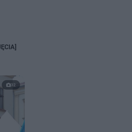
JĘCIA]
32