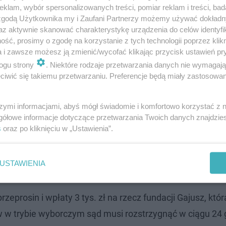
klam, wybór spersonalizowanych treści, pomiar reklam i treści, bad
prawa trafi do sądu.
 zgodą Użytkownika my i Zaufani Partnerzy możemy używać dokład
az aktywnie skanować charakterystykę urządzenia do celów identyfi
ść, prosimy o zgodę na korzystanie z tych technologii poprzez klikn
a i zawsze możesz ją zmienić/wycofać klikając przycisk ustawień pr
ogu strony
. Niektóre rodzaje przetwarzania danych nie wymagaj
iwić się takiemu przetwarzaniu. Preferencje będą miały zastosowanie
szymi informacjami, abyś mógł świadomie i komfortowo korzystać z
gółowe informacje dotyczące przetwarzania Twoich danych znajdzi
s
oraz po kliknięciu w „Ustawienia”.
USTAWIENIA
zeprosin i wpłaty 3 tys. zł na rzecz fundacji Gajusz, kt
w w trybie wyborczym sąd musi rozstrzygnąć w ciągu 24 