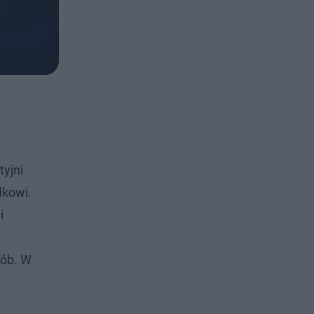
tyjni
łkowi.
i
sób. W