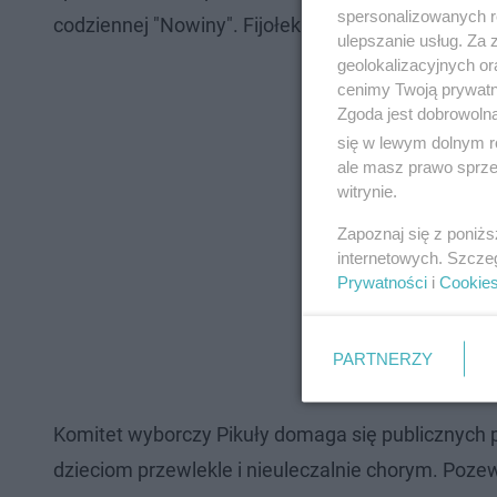
spersonalizowanych re
codziennej "Nowiny". Fijołek nie spełnił żądania, s
ulepszanie usług. Za
geolokalizacyjnych or
cenimy Twoją prywatno
Zgoda jest dobrowoln
się w lewym dolnym r
ale masz prawo sprzec
witrynie.
Zapoznaj się z poniż
internetowych. Szcze
Prywatności
i
Cookie
PARTNERZY
Komitet wyborczy Pikuły domaga się publicznych pr
dzieciom przewlekle i nieuleczalnie chorym. Poze