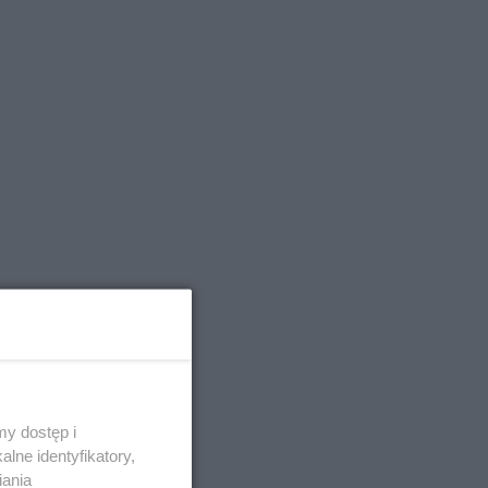
y dostęp i
ię
lne identyfikatory,
y
iania