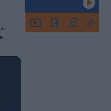
bie
że