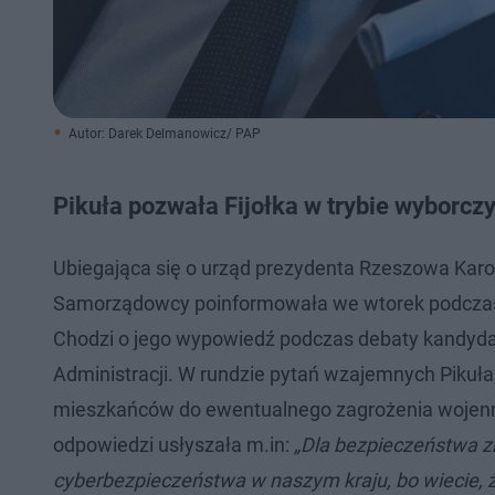
Autor: Darek Delmanowicz/ PAP
Pikuła pozwała Fijołka w trybie wyborcz
Ubiegająca się o urząd prezydenta Rzeszowa Karol
Samorządowcy poinformowała we wtorek podczas k
Chodzi o jego wypowiedź podczas debaty kandydat
Administracji. W rundzie pytań wzajemnych Pikuła c
mieszkańców do ewentualnego zagrożenia wojenneg
odpowiedzi usłyszała m.in:
„Dla bezpieczeństwa zr
cyberbezpieczeństwa w naszym kraju, bo wiecie, że