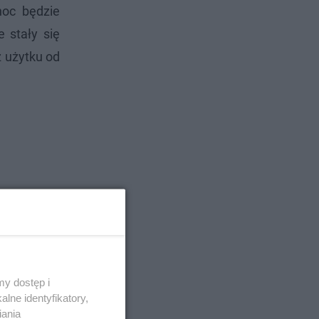
noc będzie
 stały się
z użytku od
y dostęp i
lne identyfikatory,
iania