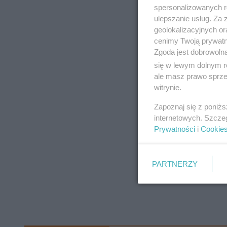
spersonalizowanych re
tym czasie nie b
ulepszanie usług. Za
Bartosz Małecki, 
geolokalizacyjnych or
cenimy Twoją prywatno
Polsce.
Zgoda jest dobrowoln
się w lewym dolnym r
ale masz prawo sprzec
witrynie.
Zapoznaj się z poniż
internetowych. Szcze
Prywatności
i
Cookie
PARTNERZY