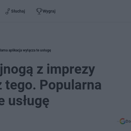
Słuchaj
Wygraj
arna aplikacja wyłącza te usługę
jnogą z imprezy
z tego. Popularna
te usługę
Do