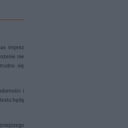
zas imprez
ożenie nie
trudno się
adomości i
 testu będą
zniejszego