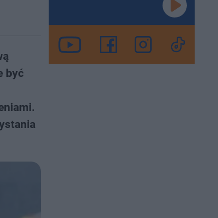
wą
e być
eniami.
ystania