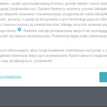
klam, wybór spersonalizowanych treści, pomiar reklam i treści, bad
ędzie możliwości ich wypożyczenia - mówi
 zgodą Użytkownika my i Zaufani Partnerzy możemy używać dokład
Senior Operations Manager, Bolt Rentals w
az aktywnie skanować charakterystykę urządzenia do celów identyfi
ść, prosimy o zgodę na korzystanie z tych technologii poprzez klikn
a i zawsze możesz ją zmienić/wycofać klikając przycisk ustawień pr
ogu strony
. Niektóre rodzaje przetwarzania danych nie wymagaj
iwić się takiemu przetwarzaniu. Preferencje będą miały zastosowanie
szymi informacjami, abyś mógł świadomie i komfortowo korzystać z
gółowe informacje dotyczące przetwarzania Twoich danych znajdzi
s
oraz po kliknięciu w „Ustawienia”.
USTAWIENIA