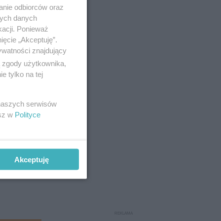
anie odbiorców oraz
nych danych
kacji. Ponieważ
ięcie „Akceptuję”.
ywatności znajdujący
ą zgody użytkownika,
 tylko na tej
 naszych serwisów
esz w
Polityce
Akceptuję