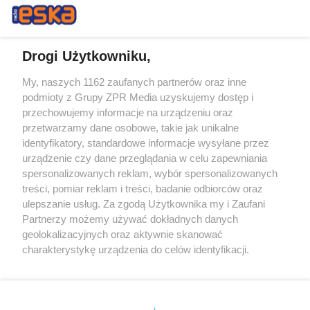
Drogi Użytkowniku,
My, naszych 1162 zaufanych partnerów oraz inne
Żaden utwór zamieszczony w serwisie nie może być powielany i
podmioty z Grupy ZPR Media uzyskujemy dostęp i
rozpowszechniany lub dalej rozpowszechniany w jakikolwiek sposób (w
przechowujemy informacje na urządzeniu oraz
tym także elektroniczny lub mechaniczny) na jakimkolwiek polu
eksploatacji w jakiejkolwiek formie, włącznie z umieszczaniem w
przetwarzamy dane osobowe, takie jak unikalne
Internecie bez pisemnej zgody właściciela praw. Jakiekolwiek użycie lub
identyfikatory, standardowe informacje wysyłane przez
wykorzystanie utworów w całości lub w części z naruszeniem prawa,
tzn. bez właściwej zgody, jest zabronione pod groźbą kary i może być
urządzenie czy dane przeglądania w celu zapewniania
ścigane prawnie.
spersonalizowanych reklam, wybór spersonalizowanych
treści, pomiar reklam i treści, badanie odbiorców oraz
ulepszanie usług. Za zgodą Użytkownika my i Zaufani
Partnerzy możemy używać dokładnych danych
geolokalizacyjnych oraz aktywnie skanować
charakterystykę urządzenia do celów identyfikacji.
Ponieważ cenimy Twoją prywatność, prosimy o zgodę na
O nas
korzystanie z tych technologii poprzez kliknięcie
Informacje prawne
„Akceptuję”. Zgoda jest dobrowolna i zawsze możesz ją
zmienić/wycofać klikając przycisk ustawień prywatności