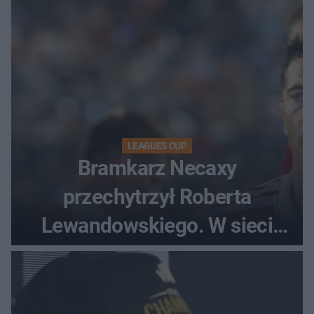
LEAGUES CUP
Bramkarz Necaxy
przechytrzył Roberta
Lewandowskiego. W sieci
krąży wideo z tego pojedynku