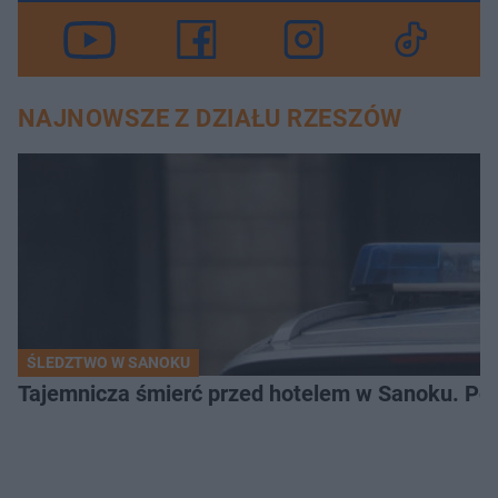
NAJNOWSZE Z DZIAŁU RZESZÓW
ŚLEDZTWO W SANOKU
Tajemnicza śmierć przed hotelem w Sanoku. Polic