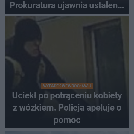
Prokuratura ujawnia ustalenia
w sprawie 26-latka
WYPADEK WE WROCŁAWIU
Uciekł po potrąceniu kobiety
z wózkiem. Policja apeluje o
pomoc