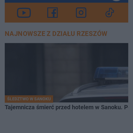
NAJNOWSZE Z DZIAŁU RZESZÓW
ŚLEDZTWO W SANOKU
Tajemnicza śmierć przed hotelem w Sanoku. Polic