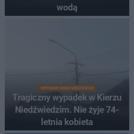
wodą
WYPADEK KIERZ NIEDŹWIEDZI
Tragiczny wypadek w Kierzu
Niedźwiedzim. Nie żyje 74-
letnia kobieta