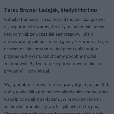
Teraz Browar Leżajsk, kiedyś Hortino
Sobejko tłumaczył, że samorząd mocno zaangażował
się w pomoc browarowi, bo leży on na terenie gminy.
Przypomniał, że wcześniej samorządowi udało
uratować inny zakład z terenu gminy – Hortino. „Dzięki
naszym działaniom ten zakład przetrwał i tutaj, w
przypadku browaru, też chcemy podobny model
zastosować. Będzie to takie partnerstwo publiczno-
prywatne” – powiedział.
Wójt podał, że z browarem związanych jest ponad 400
osób, to nie tylko pracownicy, ale również osoby, które
współpracowały z zakładem. „W browarze chcemy
zachować produkcję piwa, tak jak było do tej pory.
Chcemy zaprosić do współpracy pracowników, żeby