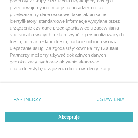
ZOBACZ WIĘCEJ
podmioty z Grupy ZPR Media uzyskujemy dostęp i
przechowujemy informacje na urządzeniu oraz
przetwarzamy dane osobowe, takie jak unikalne
identyfikatory, standardowe informacje wysyłane przez
urządzenie czy dane przeglądania w celu zapewniania
spersonalizowanych reklam, wybór spersonalizowanych
treści, pomiar reklam i treści, badanie odbiorców oraz
ulepszanie usług. Za zgodą Użytkownika my i Zaufani
Partnerzy możemy używać dokładnych danych
geolokalizacyjnych oraz aktywnie skanować
charakterystykę urządzenia do celów identyfikacji.
Ponieważ cenimy Twoją prywatność, prosimy o zgodę na
korzystanie z tych technologii poprzez kliknięcie
„Akceptuję”. Zgoda jest dobrowolna i zawsze możesz ją
zmienić/wycofać klikając przycisk ustawień prywatności
PARTNERZY
USTAWIENIA
znajdujący się w lewym dolnym rogu strony
. Niektóre
rodzaje przetwarzania danych nie wymagają zgody
Akceptuję
użytkownika, ale masz prawo sprzeciwić się takiemu
przetwarzaniu. Preferencje będą miały zastosowanie tylko
na tej witrynie.