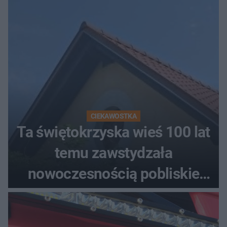
CIEKAWOSTKA
Ta świętokrzyska wieś 100 lat
temu zawstydzała
nowoczesnością pobliskie
miasta. Prąd, telefon i
luksusowa auta