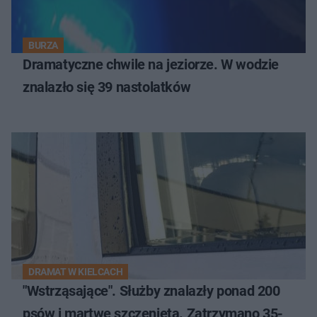
BURZA
Dramatyczne chwile na jeziorze. W wodzie
znalazło się 39 nastolatków
DRAMAT W KIELCACH
"Wstrząsające". Służby znalazły ponad 200
psów i martwe szczenięta. Zatrzymano 35-