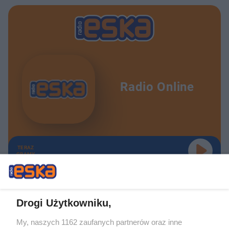
Radio Online
TERAZ
GRAMY
Drogi Użytkowniku,
My, naszych 1162 zaufanych partnerów oraz inne
Żaden utwór zamieszczony w serwisie nie może być powielany i