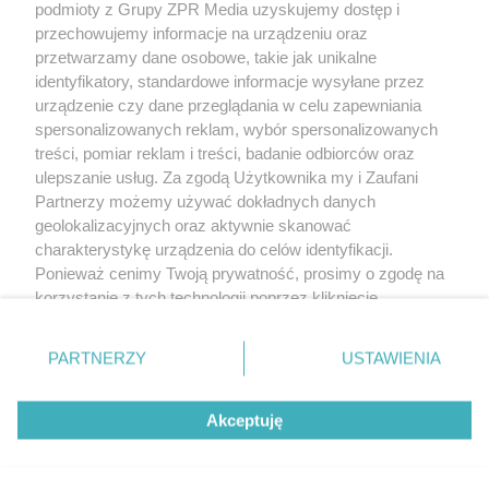
podmioty z Grupy ZPR Media uzyskujemy dostęp i
rozpowszechniany lub dalej rozpowszechniany w jakikolwiek sposób (w
tym także elektroniczny lub mechaniczny) na jakimkolwiek polu
przechowujemy informacje na urządzeniu oraz
eksploatacji w jakiejkolwiek formie, włącznie z umieszczaniem w Internecie
przetwarzamy dane osobowe, takie jak unikalne
bez pisemnej zgody właściciela praw. Jakiekolwiek użycie lub
wykorzystanie utworów w całości lub w części z naruszeniem prawa, tzn.
identyfikatory, standardowe informacje wysyłane przez
bez właściwej zgody, jest zabronione pod groźbą kary i może być ścigane
urządzenie czy dane przeglądania w celu zapewniania
prawnie.
spersonalizowanych reklam, wybór spersonalizowanych
treści, pomiar reklam i treści, badanie odbiorców oraz
ulepszanie usług. Za zgodą Użytkownika my i Zaufani
Partnerzy możemy używać dokładnych danych
geolokalizacyjnych oraz aktywnie skanować
charakterystykę urządzenia do celów identyfikacji.
Ponieważ cenimy Twoją prywatność, prosimy o zgodę na
O nas
korzystanie z tych technologii poprzez kliknięcie
Informacje prawne
„Akceptuję”. Zgoda jest dobrowolna i zawsze możesz ją
zmienić/wycofać klikając przycisk ustawień prywatności
Nasze serwisy
PARTNERZY
USTAWIENIA
znajdujący się w lewym dolnym rogu strony
. Niektóre
rodzaje przetwarzania danych nie wymagają zgody
© 2026 Grupa ZPR Media
Akceptuję
użytkownika, ale masz prawo sprzeciwić się takiemu
przetwarzaniu. Preferencje będą miały zastosowanie tylko
ESKA Story
Dołącz
Słuchaj
Wygraj
na tej witrynie.