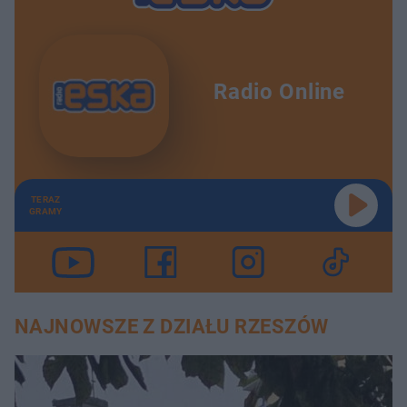
Radio Online
TERAZ
GRAMY
NAJNOWSZE Z DZIAŁU RZESZÓW