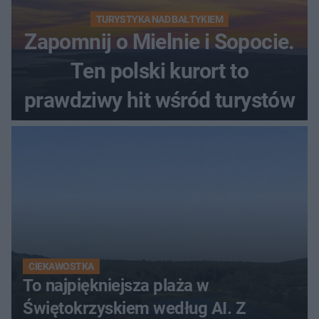
TURYSTYKA NAD BAŁTYKIEM
Zapomnij o Mielnie i Sopocie.
Ten polski kurort to
prawdziwy hit wśród turystów
CIEKAWOSTKA
To najpiękniejsza plaża w
Świętokrzyskiem według AI. Z