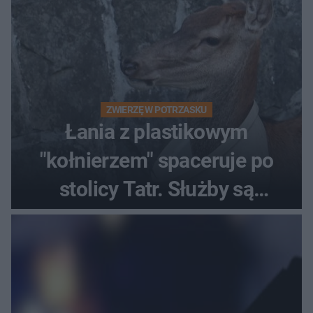
ZWIERZĘ W POTRZASKU
Łania z plastikowym
"kołnierzem" spaceruje po
stolicy Tatr. Służby są
bezradne