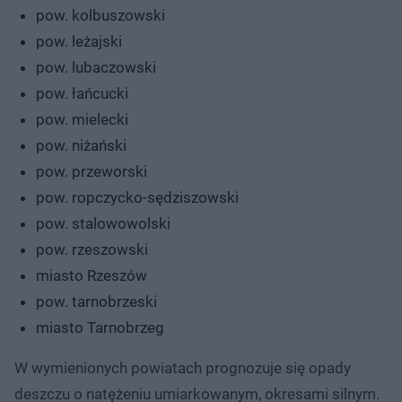
pow. kolbuszowski
pow. leżajski
pow. lubaczowski
pow. łańcucki
pow. mielecki
pow. niżański
pow. przeworski
pow. ropczycko-sędziszowski
pow. stalowowolski
pow. rzeszowski
miasto Rzeszów
pow. tarnobrzeski
miasto Tarnobrzeg
W wymienionych powiatach prognozuje się opady
deszczu o natężeniu umiarkowanym, okresami silnym.