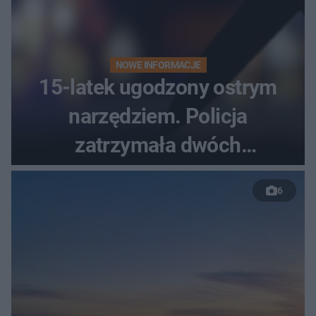
NOWE INFORMACJE
15-latek ugodzony ostrym
narzędziem. Policja
zatrzymała dwóch
nastolatków
6