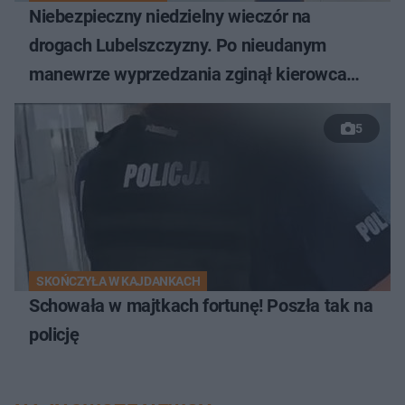
Niebezpieczny niedzielny wieczór na
drogach Lubelszczyzny. Po nieudanym
manewrze wyprzedzania zginął kierowca
auta
5
SKOŃCZYŁA W KAJDANKACH
Schowała w majtkach fortunę! Poszła tak na
policję