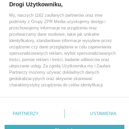
Drogi Użytkowniku,
My, naszych 1162 zaufanych partnerów oraz inne
Żaden utwór zamieszczony w serwisie nie może być powielany i
podmioty z Grupy ZPR Media uzyskujemy dostęp i
rozpowszechniany lub dalej rozpowszechniany w jakikolwiek sposób (w
przechowujemy informacje na urządzeniu oraz
tym także elektroniczny lub mechaniczny) na jakimkolwiek polu
eksploatacji w jakiejkolwiek formie, włącznie z umieszczaniem w
przetwarzamy dane osobowe, takie jak unikalne
Internecie bez pisemnej zgody właściciela praw. Jakiekolwiek użycie lub
identyfikatory, standardowe informacje wysyłane przez
wykorzystanie utworów w całości lub w części z naruszeniem prawa,
tzn. bez właściwej zgody, jest zabronione pod groźbą kary i może być
urządzenie czy dane przeglądania w celu zapewniania
ścigane prawnie.
spersonalizowanych reklam, wybór spersonalizowanych
treści, pomiar reklam i treści, badanie odbiorców oraz
ulepszanie usług. Za zgodą Użytkownika my i Zaufani
Partnerzy możemy używać dokładnych danych
geolokalizacyjnych oraz aktywnie skanować
charakterystykę urządzenia do celów identyfikacji.
Ponieważ cenimy Twoją prywatność, prosimy o zgodę na
O nas
korzystanie z tych technologii poprzez kliknięcie
Informacje prawne
„Akceptuję”. Zgoda jest dobrowolna i zawsze możesz ją
zmienić/wycofać klikając przycisk ustawień prywatności
PARTNERZY
USTAWIENIA
Nasze serwisy
znajdujący się w lewym dolnym rogu strony
. Niektóre
rodzaje przetwarzania danych nie wymagają zgody
© 2026 Grupa ZPR Media