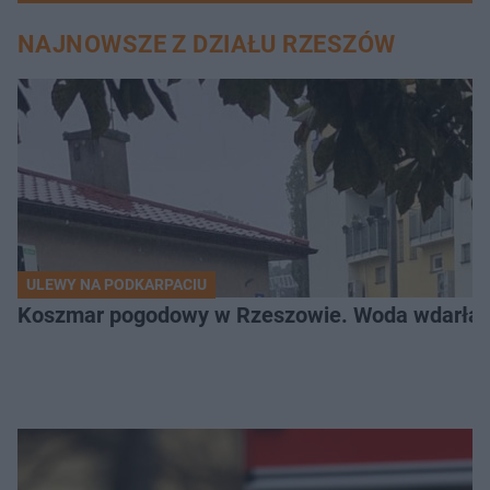
NAJNOWSZE Z DZIAŁU RZESZÓW
ULEWY NA PODKARPACIU
Koszmar pogodowy w Rzeszowie. Woda wdarła si