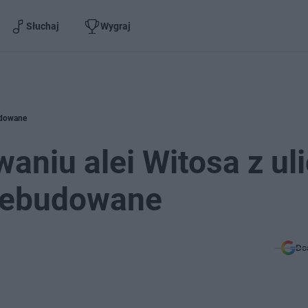
Słuchaj
Wygraj
budowane
aniu alei Witosa z ul
rzebudowane
Do