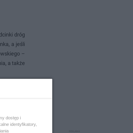
cinki dróg
a, a jeśli
kowskiego –
ia, a także
y dostęp i
lne identyfikatory,
iania