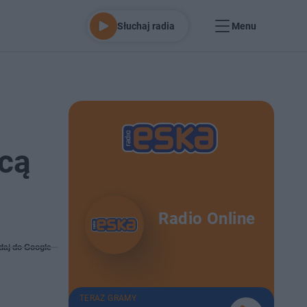
Słuchaj radia
Menu
icą
Radio Online
daj do Google
TERAZ GRAMY