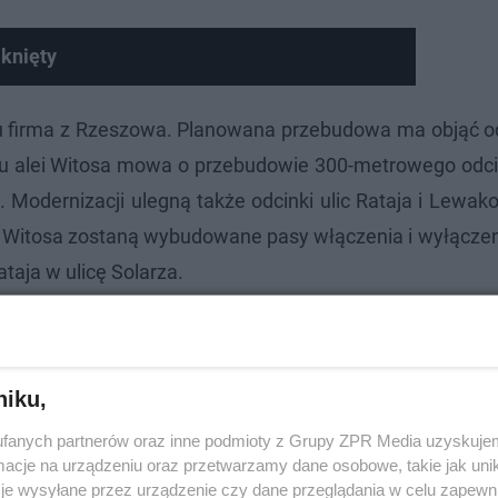
knięty
gu firma z Rzeszowa. Planowana przebudowa ma objąć od
u alei Witosa mowa o przebudowie 300-metrowego odcink
w. Modernizacji ulegną także odcinki ulic Rataja i Lewa
i Witosa zostaną wybudowane pasy włączenia i wyłączen
aja w ulicę Solarza.
niku,
fanych partnerów oraz inne podmioty z Grupy ZPR Media uzyskujem
cje na urządzeniu oraz przetwarzamy dane osobowe, takie jak unika
je wysyłane przez urządzenie czy dane przeglądania w celu zapewn