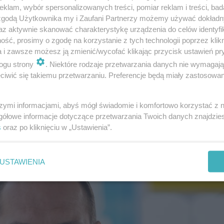
klam, wybór spersonalizowanych treści, pomiar reklam i treści, bad
 zgodą Użytkownika my i Zaufani Partnerzy możemy używać dokład
az aktywnie skanować charakterystykę urządzenia do celów identyfi
ść, prosimy o zgodę na korzystanie z tych technologii poprzez klikn
a i zawsze możesz ją zmienić/wycofać klikając przycisk ustawień pr
ogu strony
. Niektóre rodzaje przetwarzania danych nie wymagaj
iwić się takiemu przetwarzaniu. Preferencje będą miały zastosowanie
 budowę chodników, ścieżek rowerowych, przejść dla pi
obycie pozwolenia na realizację całej inwestycji.
szymi informacjami, abyś mógł świadomie i komfortowo korzystać z
gółowe informacje dotyczące przetwarzania Twoich danych znajdzi
 RZESZOWA DO LOTNISKA W JASIONCE
s
oraz po kliknięciu w „Ustawienia”.
USTAWIENIA