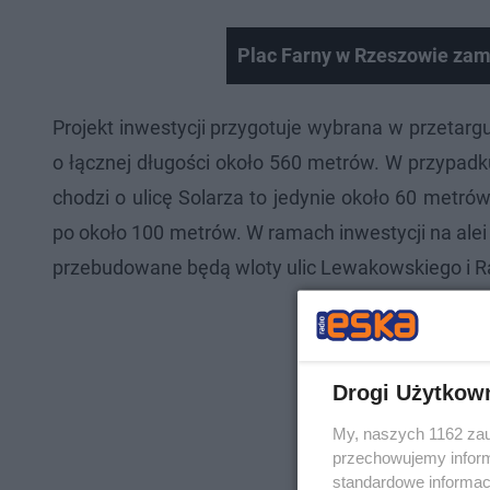
Plac Farny w Rzeszowie zam
Projekt inwestycji przygotuje wybrana w przetar
o łącznej długości około 560 metrów. W przypadk
chodzi o ulicę Solarza to jedynie około 60 metró
po około 100 metrów. W ramach inwestycji na ale
przebudowane będą wloty ulic Lewakowskiego i Rat
Drogi Użytkow
My, naszych 1162 zau
przechowujemy informa
standardowe informac