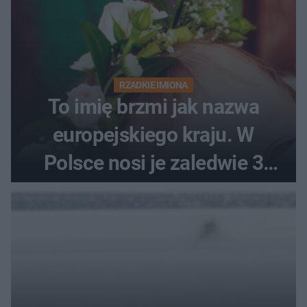
RZADKIE IMIONA
To imię brzmi jak nazwa
europejskiego kraju. W
Polsce nosi je zaledwie 3
kobiety