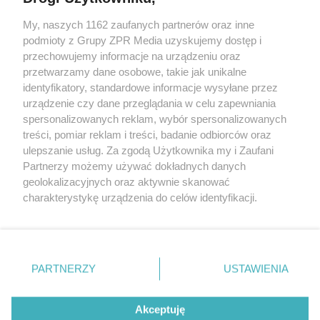
My, naszych 1162 zaufanych partnerów oraz inne
Żaden utwór zamieszczony w serwisie nie może być powielany i
podmioty z Grupy ZPR Media uzyskujemy dostęp i
rozpowszechniany lub dalej rozpowszechniany w jakikolwiek sposób (w
przechowujemy informacje na urządzeniu oraz
tym także elektroniczny lub mechaniczny) na jakimkolwiek polu
eksploatacji w jakiejkolwiek formie, włącznie z umieszczaniem w
przetwarzamy dane osobowe, takie jak unikalne
Internecie bez pisemnej zgody właściciela praw. Jakiekolwiek użycie lub
identyfikatory, standardowe informacje wysyłane przez
wykorzystanie utworów w całości lub w części z naruszeniem prawa,
tzn. bez właściwej zgody, jest zabronione pod groźbą kary i może być
urządzenie czy dane przeglądania w celu zapewniania
ścigane prawnie.
spersonalizowanych reklam, wybór spersonalizowanych
treści, pomiar reklam i treści, badanie odbiorców oraz
ulepszanie usług. Za zgodą Użytkownika my i Zaufani
Partnerzy możemy używać dokładnych danych
geolokalizacyjnych oraz aktywnie skanować
charakterystykę urządzenia do celów identyfikacji.
Ponieważ cenimy Twoją prywatność, prosimy o zgodę na
O nas
korzystanie z tych technologii poprzez kliknięcie
Informacje prawne
„Akceptuję”. Zgoda jest dobrowolna i zawsze możesz ją
zmienić/wycofać klikając przycisk ustawień prywatności
PARTNERZY
USTAWIENIA
Nasze serwisy
znajdujący się w lewym dolnym rogu strony
. Niektóre
rodzaje przetwarzania danych nie wymagają zgody
© 2026 Grupa ZPR Media
Akceptuję
użytkownika, ale masz prawo sprzeciwić się takiemu