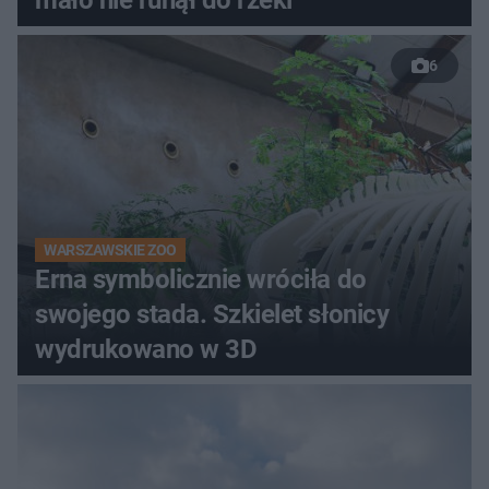
mało nie runął do rzeki
6
WARSZAWSKIE ZOO
Erna symbolicznie wróciła do
swojego stada. Szkielet słonicy
wydrukowano w 3D