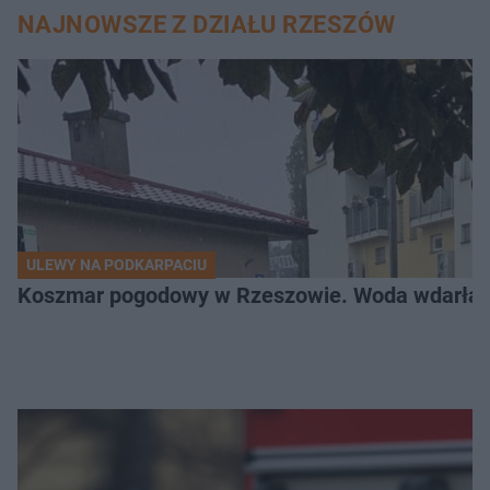
NAJNOWSZE Z DZIAŁU RZESZÓW
ULEWY NA PODKARPACIU
Koszmar pogodowy w Rzeszowie. Woda wdarła si