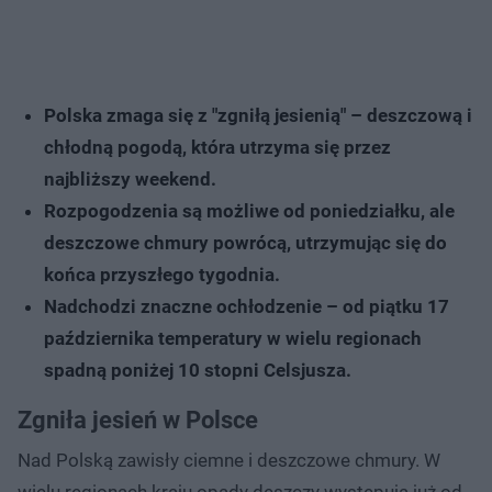
Polska zmaga się z "zgniłą jesienią" – deszczową i
chłodną pogodą, która utrzyma się przez
najbliższy weekend.
Rozpogodzenia są możliwe od poniedziałku, ale
deszczowe chmury powrócą, utrzymując się do
końca przyszłego tygodnia.
Nadchodzi znaczne ochłodzenie – od piątku 17
października temperatury w wielu regionach
spadną poniżej 10 stopni Celsjusza.
Zgniła jesień w Polsce
Nad Polską zawisły ciemne i deszczowe chmury. W
wielu regionach kraju opady deszczy występują już od